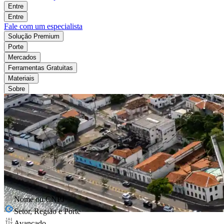
Entre
Entre
Fale com um especialista
Solução Premium
Porte
Mercados
Ferramentas Gratuitas
Materiais
Sobre
Nome ou CNPJ
Setor, Região e Porte
Avançado