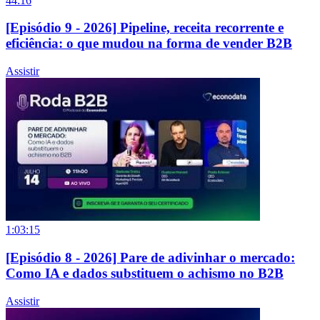
44:16
[Episódio 9 - 2026] Pipeline, receita recorrente e
eficiência: o que mudou na forma de vender B2B
Assistir
1:03:15
[Episódio 8 - 2026] Pare de adivinhar o mercado:
Como IA e dados substituem o achismo no B2B
Assistir