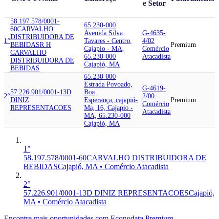
e Setor
58.197.578/0001-
65.230-000
60
CARVALHO
Avenida Silva
G-4635-
DISTRIBUIDORA DE
1°
Tavares - Centro,
4/02
BEBIDAS
R H
Premium
Cajapio - MA,
Comércio
CARVALHO
65.230-000
Atacadista
DISTRIBUIDORA DE
Cajapió, MA
BEBIDAS
65.230-000
Estrada Povoado,
G-4619-
57.226.901/0001-13
D
Boa
2°
2/00
DINIZ
Esperança, cajapió-
Premium
Comércio
REPRESENTACOES
Ma, 16, Cajapio -
Atacadista
MA, 65.230-000
Cajapió, MA
1°
58.197.578/0001-60
CARVALHO DISTRIBUIDORA DE
BEBIDAS
Cajapió, MA • Comércio Atacadista
2°
57.226.901/0001-13
D DINIZ REPRESENTACOES
Cajapió,
MA • Comércio Atacadista
Encontre mais oportunidades com Econodata Premium