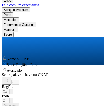
Entre
Fale com um especialista
Solução Premium
Porte
Mercados
Ferramentas Gratuitas
Materiais
Sobre
Nome ou CNPJ
Setor, Região e Porte
Avançado
Setor, palavra-chave ou CNAE
Região
Porte
Pesquisar