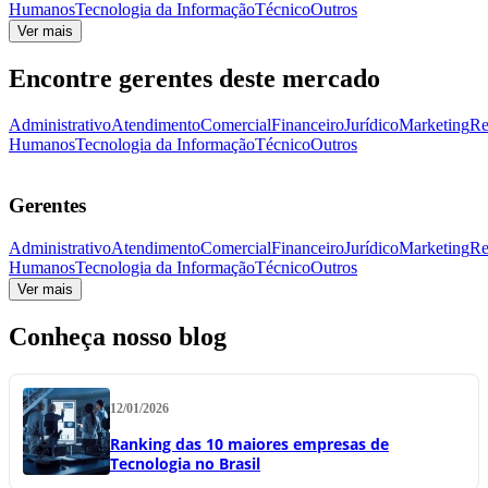
Humanos
Tecnologia da Informação
Técnico
Outros
Ver mais
Encontre gerentes deste mercado
Administrativo
Atendimento
Comercial
Financeiro
Jurídico
Marketing
Re
Humanos
Tecnologia da Informação
Técnico
Outros
Gerentes
Administrativo
Atendimento
Comercial
Financeiro
Jurídico
Marketing
Re
Humanos
Tecnologia da Informação
Técnico
Outros
Ver mais
Conheça nosso blog
12/01/2026
Ranking das 10 maiores empresas de
Tecnologia no Brasil