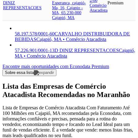
2/00
DINIZ
Esperança, cajapió-
Premium
Comércio
REPRESENTACOES
Ma, 16, Cajapio -
Atacadista
MA, 65.230-000
Cajapió, MA
58.197.578/0001-60
CARVALHO DISTRIBUIDORA DE
BEBIDAS
Cajapió, MA • Comércio Atacadista
57.226.901/0001-13
D DINIZ REPRESENTACOES
Cajapió,
MA • Comércio Atacadista
Encontre mais oportunidades com Econodata Premium
Sobre essa lista
Lista das Empresas de Comércio
Atacadista Recomendadas no Maranhão
Lista de Empresas de Comércio Atacadista Com Faturamento Até
100 Milhões em Cajapió, MA recomendadas pela Econodata, com
informações confiáveis e precisas, pensada para a rotina do
vendedor, economizando tempo e focando no Lead Ideal para um
funil de vendas eficiente. É a verdade que vende: menos listas frias,
mais leads qualificados no seu funil.