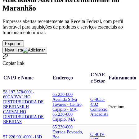
Maranhão
Empresas abertas recentemente na Receita Federal, com perfil
favorável para aquisições de produtos e serviços essenciais ao
funcionamento inicial.
Exportar
Nova lista
Copiar link
CNAE
CNPJ e Nome
Endereço
Faturamento
e Setor
58.197.578/0001-
65.230-000
60
CARVALHO
Avenida Silva
G-4635-
DISTRIBUIDORA DE
Tavares - Centro,
4/02
BEBIDAS
R H
Premium
Cajapio - MA,
Comércio
CARVALHO
65.230-000
Atacadista
DISTRIBUIDORA DE
Cajapió, MA
BEBIDAS
65.230-000
Estrada Povoado,
G-4619-
57.226.901/0001-13
D
Boa