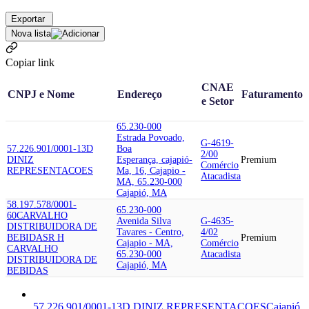
Exportar
Nova lista
Copiar link
CNAE
CNPJ e Nome
Endereço
Faturamento
e Setor
65.230-000
Estrada Povoado,
G-4619-
57.226.901/0001-13
D
Boa
2/00
DINIZ
Esperança, cajapió-
Premium
Comércio
REPRESENTACOES
Ma, 16, Cajapio -
Atacadista
MA, 65.230-000
Cajapió, MA
58.197.578/0001-
65.230-000
60
CARVALHO
Avenida Silva
G-4635-
DISTRIBUIDORA DE
Tavares - Centro,
4/02
BEBIDAS
R H
Premium
Cajapio - MA,
Comércio
CARVALHO
65.230-000
Atacadista
DISTRIBUIDORA DE
Cajapió, MA
BEBIDAS
57.226.901/0001-13
D DINIZ REPRESENTACOES
Cajapió,