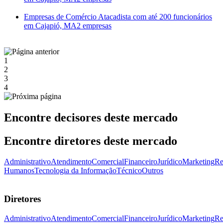
Empresas de Comércio Atacadista com até 200 funcionários
em Cajapió, MA
2 empresas
1
2
3
4
Encontre decisores deste mercado
Encontre diretores deste mercado
Administrativo
Atendimento
Comercial
Financeiro
Jurídico
Marketing
Re
Humanos
Tecnologia da Informação
Técnico
Outros
Diretores
Administrativo
Atendimento
Comercial
Financeiro
Jurídico
Marketing
Re