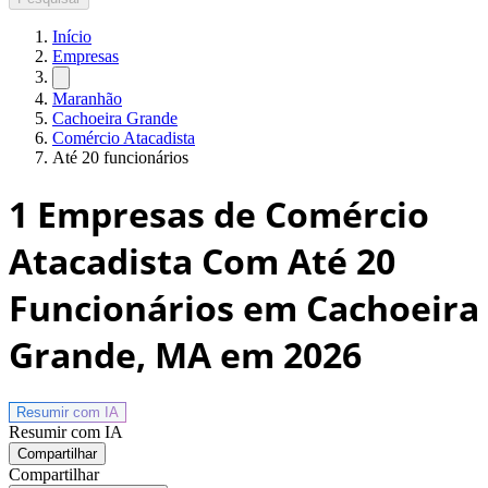
Início
Empresas
Maranhão
Cachoeira Grande
Comércio Atacadista
Até 20 funcionários
1
Empresas de Comércio
Atacadista Com Até 20
Funcionários em Cachoeira
Grande, MA
em 2026
Resumir com
IA
Resumir com IA
Compartilhar
Compartilhar