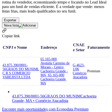
rotina do vendedor, economizando tempo e focando no Lead Ideal
para um funil de vendas eficiente. É a verdade que vende: menos
listas frias, mais leads qualificados no seu funil.
Exportar
Nova lista
Copiar link
CNAE
CNPJ e Nome
Endereço
Faturamento
e Setor
65.165-000
Avenida Carmino de
43.875.390/0001-
G-4623-
Moraes - Centro,
56
GRAOS DO MUNIM
L
1/06
Cachoeira Grande -
Premium
C R S COMERCIO
Comércio
MA, 65.165-000
VAREJISTA LTDA
Atacadista
Cachoeira Grande,
MA
43.875.390/0001-56
GRAOS DO MUNIM
Cachoeira
Grande, MA • Comércio Atacadista
Encontre mais oportunidades com Econodata Premium