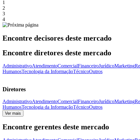
1
2
3
4
Encontre decisores deste mercado
Encontre diretores deste mercado
Administrativo
Atendimento
Comercial
Financeiro
Jurídico
Marketing
Re
Humanos
Tecnologia da Informação
Técnico
Outros
Diretores
Administrativo
Atendimento
Comercial
Financeiro
Jurídico
Marketing
Re
Humanos
Tecnologia da Informação
Técnico
Outros
Ver mais
Encontre gerentes deste mercado