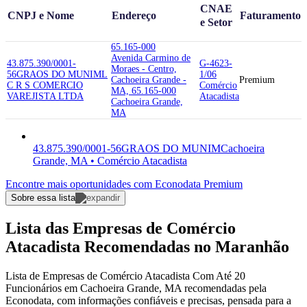
CNAE
CNPJ e Nome
Endereço
Faturamento
e Setor
65.165-000
Avenida Carmino de
43.875.390/0001-
G-4623-
Moraes - Centro,
56
GRAOS DO MUNIM
L
1/06
Cachoeira Grande -
Premium
C R S COMERCIO
Comércio
MA, 65.165-000
VAREJISTA LTDA
Atacadista
Cachoeira Grande,
MA
43.875.390/0001-56
GRAOS DO MUNIM
Cachoeira
Grande, MA • Comércio Atacadista
Encontre mais oportunidades com Econodata Premium
Sobre essa lista
Lista das Empresas de Comércio
Atacadista Recomendadas no Maranhão
Lista de Empresas de Comércio Atacadista Com Até 20
Funcionários em Cachoeira Grande, MA recomendadas pela
Econodata, com informações confiáveis e precisas, pensada para a