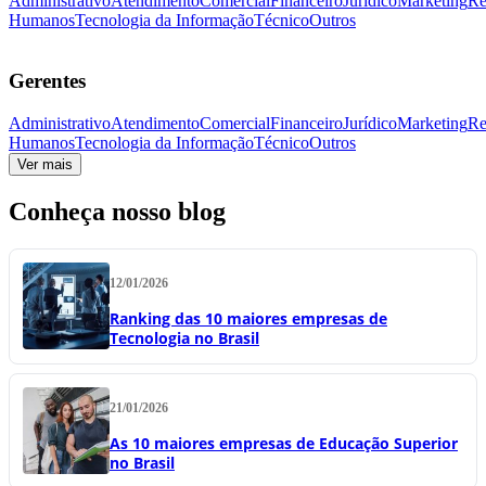
Administrativo
Atendimento
Comercial
Financeiro
Jurídico
Marketing
Re
Humanos
Tecnologia da Informação
Técnico
Outros
Gerentes
Administrativo
Atendimento
Comercial
Financeiro
Jurídico
Marketing
Re
Humanos
Tecnologia da Informação
Técnico
Outros
Ver mais
Conheça nosso blog
12/01/2026
Ranking das 10 maiores empresas de
Tecnologia no Brasil
21/01/2026
As 10 maiores empresas de Educação Superior
no Brasil