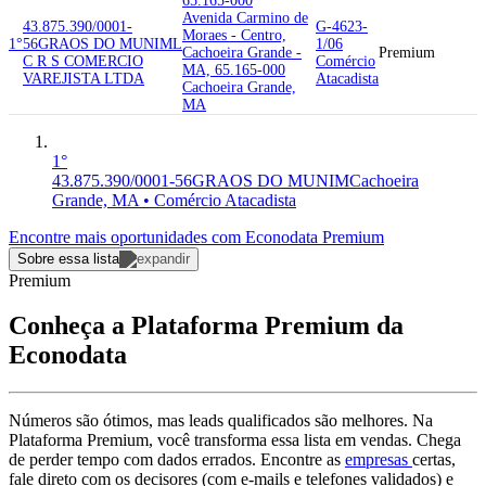
65.165-000
Avenida Carmino de
43.875.390/0001-
G-4623-
Moraes - Centro,
1°
56
GRAOS DO MUNIM
L
1/06
Cachoeira Grande -
Premium
C R S COMERCIO
Comércio
MA, 65.165-000
VAREJISTA LTDA
Atacadista
Cachoeira Grande,
MA
1°
43.875.390/0001-56
GRAOS DO MUNIM
Cachoeira
Grande, MA • Comércio Atacadista
Encontre mais oportunidades com Econodata Premium
Sobre essa lista
Premium
Conheça a Plataforma Premium da
Econodata
Números são ótimos, mas leads qualificados são melhores. Na
Plataforma Premium, você transforma essa lista em vendas. Chega
de perder tempo com dados errados. Encontre as
empresas
certas,
fale direto com os decisores (com e-mails e telefones validados) e