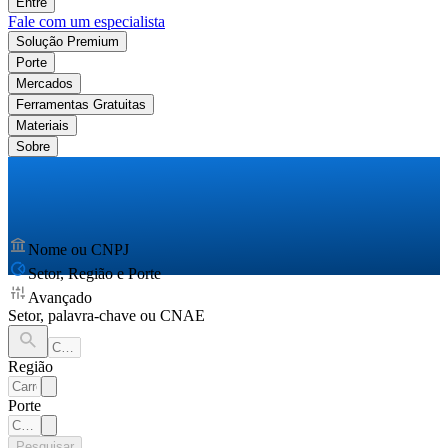
Entre
Fale com um especialista
Solução Premium
Porte
Mercados
Ferramentas Gratuitas
Materiais
Sobre
Nome ou CNPJ
Setor, Região e Porte
Avançado
Setor, palavra-chave ou CNAE
Região
Porte
Pesquisar