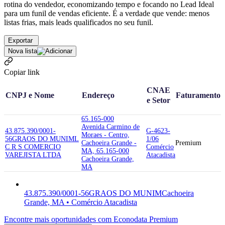
rotina do vendedor, economizando tempo e focando no Lead Ideal
para um funil de vendas eficiente. É a verdade que vende: menos
listas frias, mais leads qualificados no seu funil.
Exportar
Nova lista
Copiar link
CNAE
CNPJ e Nome
Endereço
Faturamento
e Setor
65.165-000
Avenida Carmino de
43.875.390/0001-
G-4623-
Moraes - Centro,
56
GRAOS DO MUNIM
L
1/06
Cachoeira Grande -
Premium
C R S COMERCIO
Comércio
MA, 65.165-000
VAREJISTA LTDA
Atacadista
Cachoeira Grande,
MA
43.875.390/0001-56
GRAOS DO MUNIM
Cachoeira
Grande, MA • Comércio Atacadista
Encontre mais oportunidades com Econodata Premium