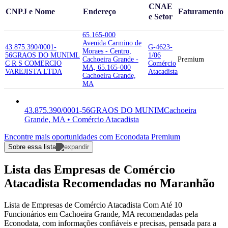
CNAE
CNPJ e Nome
Endereço
Faturamento
e Setor
65.165-000
Avenida Carmino de
43.875.390/0001-
G-4623-
Moraes - Centro,
56
GRAOS DO MUNIM
L
1/06
Cachoeira Grande -
Premium
C R S COMERCIO
Comércio
MA, 65.165-000
VAREJISTA LTDA
Atacadista
Cachoeira Grande,
MA
43.875.390/0001-56
GRAOS DO MUNIM
Cachoeira
Grande, MA • Comércio Atacadista
Encontre mais oportunidades com Econodata Premium
Sobre essa lista
Lista das Empresas de Comércio
Atacadista Recomendadas no Maranhão
Lista de Empresas de Comércio Atacadista Com Até 10
Funcionários em Cachoeira Grande, MA recomendadas pela
Econodata, com informações confiáveis e precisas, pensada para a