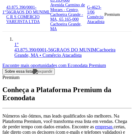
65.165-000
Avenida Carmino de
43.875.390/0001-
G-4623-
Moraes - Centro,
1°
56
GRAOS DO MUNIM
L
1/06
Cachoeira Grande -
Premium
C R S COMERCIO
Comércio
MA, 65.165-000
VAREJISTA LTDA
Atacadista
Cachoeira Grande,
MA
1°
43.875.390/0001-56
GRAOS DO MUNIM
Cachoeira
Grande, MA • Comércio Atacadista
Encontre mais oportunidades com Econodata Premium
Sobre essa lista
Premium
Conheça a Plataforma Premium da
Econodata
Números são ótimos, mas leads qualificados são melhores. Na
Plataforma Premium, você transforma essa lista em vendas. Chega
de perder tempo com dados errados. Encontre as
empresas
certas,
fale direto com os decisores (com e-mails e telefones validados) e