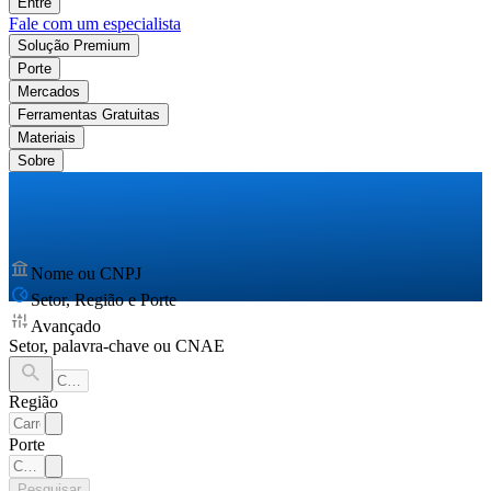
Entre
Fale com um especialista
Solução Premium
Porte
Mercados
Ferramentas Gratuitas
Materiais
Sobre
Nome ou CNPJ
Setor, Região e Porte
Avançado
Setor, palavra-chave ou CNAE
Região
Porte
Pesquisar