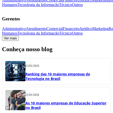
Administrativo
Atendimento
Comercial
Financeiro
Jurídico
Marketing
Re
Humanos
Tecnologia da Informação
Técnico
Outros
Gerentes
Administrativo
Atendimento
Comercial
Financeiro
Jurídico
Marketing
Re
Humanos
Tecnologia da Informação
Técnico
Outros
Ver mais
Conheça nosso blog
12/01/2026
Ranking das 10 maiores empresas de
Tecnologia no Brasil
21/01/2026
As 10 maiores empresas de Educação Superior
no Brasil