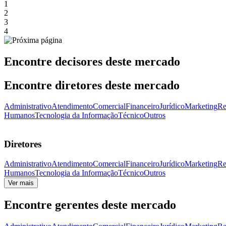
1
2
3
4
Encontre decisores deste mercado
Encontre diretores deste mercado
Administrativo
Atendimento
Comercial
Financeiro
Jurídico
Marketing
Re
Humanos
Tecnologia da Informação
Técnico
Outros
Diretores
Administrativo
Atendimento
Comercial
Financeiro
Jurídico
Marketing
Re
Humanos
Tecnologia da Informação
Técnico
Outros
Ver mais
Encontre gerentes deste mercado