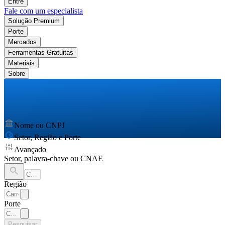
Entre
Fale com um especialista
Solução Premium
Porte
Mercados
Ferramentas Gratuitas
Materiais
Sobre
Nome ou CNPJ
Setor, Região e Porte
Avançado
Setor, palavra-chave ou CNAE
Região
Porte
Pesquisar