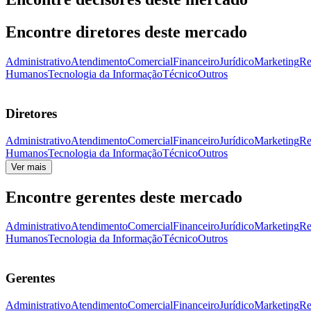
Encontre diretores deste mercado
Administrativo
Atendimento
Comercial
Financeiro
Jurídico
Marketing
Re
Humanos
Tecnologia da Informação
Técnico
Outros
Diretores
Administrativo
Atendimento
Comercial
Financeiro
Jurídico
Marketing
Re
Humanos
Tecnologia da Informação
Técnico
Outros
Ver mais
Encontre gerentes deste mercado
Administrativo
Atendimento
Comercial
Financeiro
Jurídico
Marketing
Re
Humanos
Tecnologia da Informação
Técnico
Outros
Gerentes
Administrativo
Atendimento
Comercial
Financeiro
Jurídico
Marketing
Re