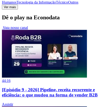
Humanos
Tecnologia da Informação
Técnico
Outros
Ver mais
Dê o play na Econodata
Siga nosso canal
44:16
[Episódio 9 - 2026] Pipeline, receita recorrente e
eficiência: o que mudou na forma de vender B2B
Assistir