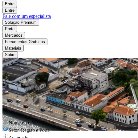
Entre
Entre
Fale com um especialista
Solução Premium
Porte
Mercados
Ferramentas Gratuitas
Materiais
Sobre
Nome ou CNPJ
Setor, Região e Porte
Avançado