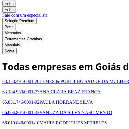
Entre
Entre
Fale com um especialista
Solução Premium
Porte
Mercados
Ferramentas Gratuitas
Materiais
Sobre
Todas empresas em Goiás d
63.153.491/0001-20
LEMES & PORTILHO SAUDE DA MULHER
63.184.939/0001-73
ANA CLARA BRAZ FRANCA
65.831.746/0001-92
PAULA HORRANE SILVA
66.004.801/0001-33
VANUZA DA SILVA NASCIMENTO
66.010.846/0001-10
MAIRA RODRIGUES MEIRELES