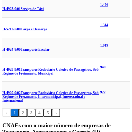
1.476
H-4923-0/01
Serviço de Táxi
1.314
H-5212-5/00
Carga e Descarga
1.019
H-4924-8/00
Transporte Escolar
940
H-4929-9/01
Transporte Rodoviário Coletivo de Passageiros, Sob
Regime de Fretamento, Municipal
922
H-4929-9/02
Transporte Rodoviário Coletivo de Passageiros, Sob
Regime de Fretamento, Intermunicipal, Interestadual e
Internacional
‹
1
2
3
4
5
›
CNAEs com o maior número de empresas de
Transporte, Armazenagem e Correio (H)