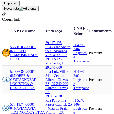
Exportar
Nova lista
Copiar link
CNAE e
CNPJ e Nome
Endereço
Faturamento
Setor
29.117-125
H-4930-
56.210.062/0001-
Rua Cesar Alcure,
2/04
82
GRUPO
950 - Alvorada,
Logística
Premium
IRMAOS
IRMAOS
Vila Velha - ES,
e
LTDA
29.117-125
Transporte
Vila Velha, ES
29.240-000
52.536.842/0001-
Rua Luiz Villar,
H-4930-
66
NOBRE &
241 - Centro,
2/02
GESTAO
NOBRE
Alfredo Chaves -
Logística
Premium
LOGISTICA &
ES, 29.240-000
e
GESTAO LTDA
Alfredo Chaves,
Transporte
ES
29.065-620
Rua Petronilia
H-5240-
57.419.747/0001-
Passos Gabriel, 25
1/99
04
NAVIA
NAVIA
- Mata da Praia,
Logística
Premium
TECHNOLOGY LTDA
Vitoria - ES,
e