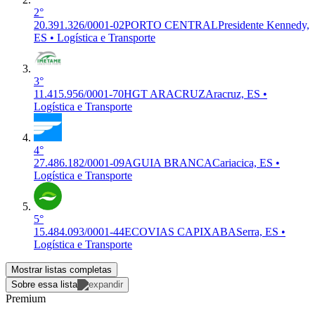
2°
20.391.326/0001-02
PORTO CENTRAL
Presidente Kennedy,
ES • Logística e Transporte
3°
11.415.956/0001-70
HGT ARACRUZ
Aracruz, ES •
Logística e Transporte
4°
27.486.182/0001-09
AGUIA BRANCA
Cariacica, ES •
Logística e Transporte
5°
15.484.093/0001-44
ECOVIAS CAPIXABA
Serra, ES •
Logística e Transporte
Mostrar listas completas
Sobre essa lista
Premium