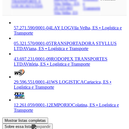
TRANSPORTE E
Vila Velha - ES,
e
LOCACAO LTDA
29.125-003
Transporte
Vila Velha, ES
57.271.590/0001-04
LAY LOG
Vila Velha, ES • Logística e
Transporte
05.321.570/0001-05
TRANSPORTADORA STYLLUS
LTDA
Viana, ES • Logística e Transporte
43.697.231/0001-09
RODOPEX TRANSPORTES
LTDA
Vitória, ES • Logística e Transporte
29.596.551/0001-41
WS LOGISTICA
Cariacica, ES •
Logística e Transporte
12.261.059/0001-12
EMPORIO
Colatina, ES • Logística e
Transporte
Mostrar listas completas
Sobre essa lista