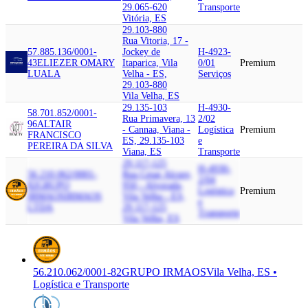
29.065-620
Transporte
Vitória, ES
29.103-880
Rua Vitoria, 17 -
57.885.136/0001-
Jockey de
H-4923-
43
ELIEZER OMARY
Itaparica, Vila
0/01
Premium
LUALA
Velha - ES,
Serviços
29.103-880
Vila Velha, ES
29.135-103
H-4930-
58.701.852/0001-
Rua Primavera, 13
2/02
96
ALTAIR
- Cannaa, Viana -
Logística
Premium
FRANCISCO
ES, 29.135-103
e
PEREIRA DA SILVA
Viana, ES
Transporte
29.117-125
H-4930-
56.210.062/0001-
Rua Cesar Alcure,
2/04
82
GRUPO
950 - Alvorada,
Logística
Premium
IRMAOS
IRMAOS
Vila Velha - ES,
e
LTDA
29.117-125
Transporte
Vila Velha, ES
56.210.062/0001-82
GRUPO IRMAOS
Vila Velha, ES •
Logística e Transporte