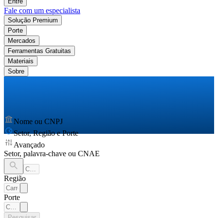
Entre
Fale com um especialista
Solução Premium
Porte
Mercados
Ferramentas Gratuitas
Materiais
Sobre
Nome ou CNPJ
Setor, Região e Porte
Avançado
Setor, palavra-chave ou CNAE
Região
Porte
Pesquisar