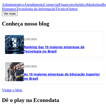
Administrativo
Atendimento
Comercial
Financeiro
Jurídico
Marketing
Re
Humanos
Tecnologia da Informação
Técnico
Outros
Ver mais
Conheça nosso blog
12/01/2026
Ranking das 10 maiores empresas de
Tecnologia no Brasil
21/01/2026
As 10 maiores empresas de Educação Superior
no Brasil
Visitar o blog
Dê o play na Econodata