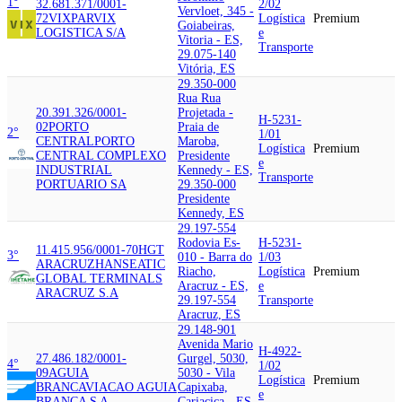
1°
32.681.371/0001-
2/02
Vervloet, 345 -
72
VIXPAR
VIX
Logística
Premium
Goiabeiras,
LOGISTICA S/A
e
Vitoria - ES,
Transporte
29.075-140
Vitória, ES
29.350-000
Rua Rua
20.391.326/0001-
Projetada -
H-5231-
02
PORTO
Praia de
2°
1/01
CENTRAL
PORTO
Maroba,
Logística
Premium
CENTRAL COMPLEXO
Presidente
e
INDUSTRIAL
Kennedy - ES,
Transporte
PORTUARIO SA
29.350-000
Presidente
Kennedy, ES
29.197-554
Rodovia Es-
H-5231-
11.415.956/0001-70
HGT
3°
010 - Barra do
1/03
ARACRUZ
HANSEATIC
Riacho,
Logística
Premium
GLOBAL TERMINALS
Aracruz - ES,
e
ARACRUZ S.A
29.197-554
Transporte
Aracruz, ES
29.148-901
Avenida Mario
H-4922-
27.486.182/0001-
Gurgel, 5030,
4°
1/02
09
AGUIA
5030 - Vila
Logística
Premium
BRANCA
VIACAO AGUIA
Capixaba,
e
BRANCA S A
Cariacica - ES,