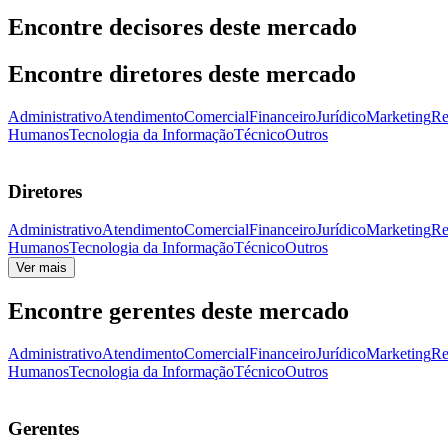
Encontre decisores deste mercado
Encontre diretores deste mercado
Administrativo
Atendimento
Comercial
Financeiro
Jurídico
Marketing
Re
Humanos
Tecnologia da Informação
Técnico
Outros
Diretores
Administrativo
Atendimento
Comercial
Financeiro
Jurídico
Marketing
Re
Humanos
Tecnologia da Informação
Técnico
Outros
Ver mais
Encontre gerentes deste mercado
Administrativo
Atendimento
Comercial
Financeiro
Jurídico
Marketing
Re
Humanos
Tecnologia da Informação
Técnico
Outros
Gerentes