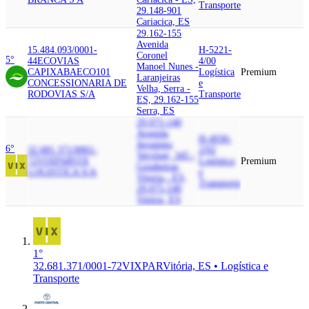
Transporte
29.148-901
Cariacica, ES
29.162-155
Avenida
15.484.093/0001-
H-5221-
Coronel
5°
44
ECOVIAS
4/00
Manoel Nunes -
CAPIXABA
ECO101
Logística
Premium
Laranjeiras
CONCESSIONARIA DE
e
Velha, Serra -
RODOVIAS S/A
Transporte
ES, 29.162-155
Serra, ES
29.075-140
Avenida
H-4930-
Jeronimo
6°
32.681.371/0001-
2/02
Vervloet, 345 -
72
VIXPAR
VIX
Logística
Premium
Goiabeiras,
LOGISTICA S/A
e
Vitoria - ES,
Transporte
29.075-140
Vitória, ES
1°
32.681.371/0001-72
VIXPAR
Vitória, ES • Logística e
Transporte