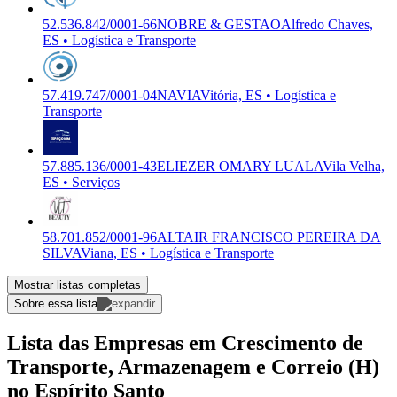
52.536.842/0001-66
NOBRE & GESTAO
Alfredo Chaves,
ES • Logística e Transporte
57.419.747/0001-04
NAVIA
Vitória, ES • Logística e
Transporte
57.885.136/0001-43
ELIEZER OMARY LUALA
Vila Velha,
ES • Serviços
58.701.852/0001-96
ALTAIR FRANCISCO PEREIRA DA
SILVA
Viana, ES • Logística e Transporte
Mostrar listas completas
Sobre essa lista
Lista das Empresas em Crescimento de
Transporte, Armazenagem e Correio (H)
no Espírito Santo