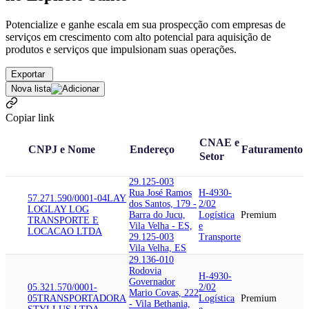
Potencialize e ganhe escala em sua prospecção com empresas de
serviços em crescimento com alto potencial para aquisição de
produtos e serviços que impulsionam suas operações.
Exportar
Nova lista
Copiar link
CNAE e
CNPJ e Nome
Endereço
Faturamento
Setor
29.125-003
Rua José Ramos
H-4930-
57.271.590/0001-04
LAY
dos Santos, 179 -
2/02
LOG
LAY LOG
Barra do Jucu,
Logística
Premium
TRANSPORTE E
Vila Velha - ES,
e
LOCACAO LTDA
29.125-003
Transporte
Vila Velha, ES
29.136-010
Rodovia
H-4930-
Governador
05.321.570/0001-
2/02
Mario Covas, 222
05
TRANSPORTADORA
Logística
Premium
- Vila Bethania,