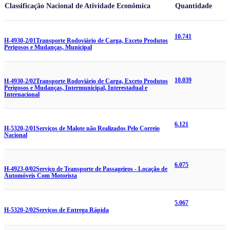
Classificação Nacional de Atividade Econômica
Quantidade
10.741
H-4930-2/01
Transporte Rodoviário de Carga, Exceto Produtos
Perigosos e Mudanças, Municipal
10.039
H-4930-2/02
Transporte Rodoviário de Carga, Exceto Produtos
Perigosos e Mudanças, Intermunicipal, Interestadual e
Internacional
6.121
H-5320-2/01
Serviços de Malote não Realizados Pelo Correio
Nacional
6.075
H-4923-0/02
Serviço de Transporte de Passageiros - Locação de
Automóveis Com Motorista
5.067
H-5320-2/02
Serviços de Entrega Rápida