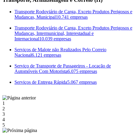
Transporte Rodoviário de Carga, Exceto Produtos Perigosos e
Mudanças, Municipal
10.741 empresas
Transporte Rodoviário de Carga, Exceto Produtos Perigosos e
Mudanças, Intermunicipal, Interestadual e
Internacional
10.039 empresas
Serviços de Malote não Realizados Pelo Correio
Nacional
6.121 empresas
Serviço de Transporte de Passageiros - Locação de
Automóveis Com Motorista
6.075 empresas
Serviços de Entrega Rápida
5.067 empresas
1
2
3
4
5