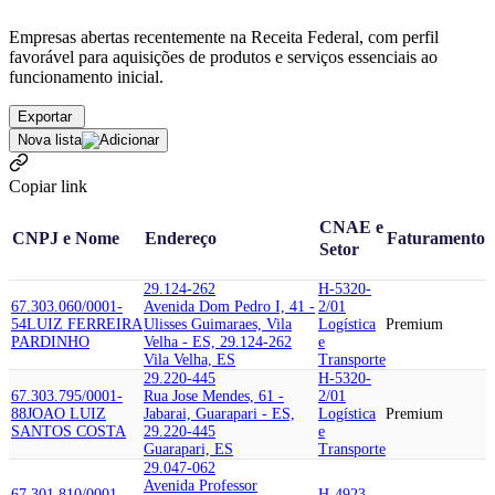
Empresas abertas recentemente na Receita Federal, com perfil
favorável para aquisições de produtos e serviços essenciais ao
funcionamento inicial.
Exportar
Nova lista
Copiar link
CNAE e
CNPJ e Nome
Endereço
Faturamento
Setor
29.124-262
H-5320-
67.303.060/0001-
Avenida Dom Pedro I, 41 -
2/01
54
LUIZ FERREIRA
Ulisses Guimaraes, Vila
Logística
Premium
PARDINHO
Velha - ES, 29.124-262
e
Vila Velha, ES
Transporte
29.220-445
H-5320-
67.303.795/0001-
Rua Jose Mendes, 61 -
2/01
88
JOAO LUIZ
Jabarai, Guarapari - ES,
Logística
Premium
SANTOS COSTA
29.220-445
e
Guarapari, ES
Transporte
29.047-062
Avenida Professor
67.301.810/0001-
H-4923-