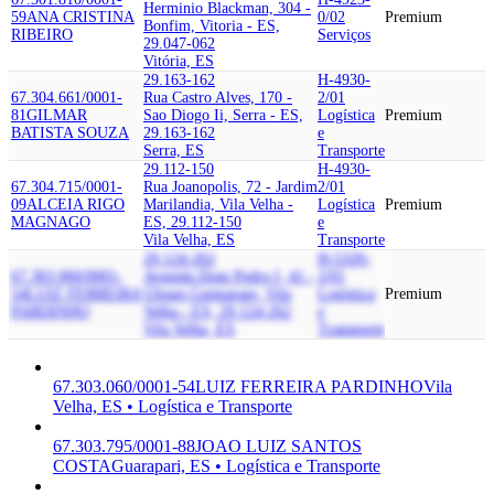
Herminio Blackman, 304 -
59
ANA CRISTINA
0/02
Premium
Bonfim, Vitoria - ES,
RIBEIRO
Serviços
29.047-062
Vitória, ES
29.163-162
H-4930-
67.304.661/0001-
Rua Castro Alves, 170 -
2/01
81
GILMAR
Sao Diogo Ii, Serra - ES,
Logística
Premium
BATISTA SOUZA
29.163-162
e
Serra, ES
Transporte
29.112-150
H-4930-
67.304.715/0001-
Rua Joanopolis, 72 - Jardim
2/01
09
ALCEIA RIGO
Marilandia, Vila Velha -
Logística
Premium
MAGNAGO
ES, 29.112-150
e
Vila Velha, ES
Transporte
29.124-262
H-5320-
67.303.060/0001-
Avenida Dom Pedro I, 41 -
2/01
54
LUIZ FERREIRA
Ulisses Guimaraes, Vila
Logística
Premium
PARDINHO
Velha - ES, 29.124-262
e
Vila Velha, ES
Transporte
67.303.060/0001-54
LUIZ FERREIRA PARDINHO
Vila
Velha, ES • Logística e Transporte
67.303.795/0001-88
JOAO LUIZ SANTOS
COSTA
Guarapari, ES • Logística e Transporte