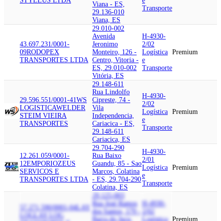
STYLLUS LTDA
e
Viana - ES,
Transporte
29.136-010
Viana, ES
29.010-002
Avenida
H-4930-
43.697.231/0001-
Jeronimo
2/02
09
RODOPEX
Monteiro, 126 -
Logística
Premium
TRANSPORTES LTDA
Centro, Vitoria -
e
ES, 29.010-002
Transporte
Vitória, ES
29.148-611
Rua Lindolfo
H-4930-
29.596.551/0001-41
WS
Cipreste, 74 -
2/02
LOGISTICA
WELDER
Vila
Logística
Premium
STEIM VIEIRA
Independencia,
e
TRANSPORTES
Cariacica - ES,
Transporte
29.148-611
Cariacica, ES
29.704-290
H-4930-
12.261.059/0001-
Rua Baixo
2/01
12
EMPORIO
ZEUS
Guandu, 85 - Sao
Logística
Premium
SERVICOS E
Marcos, Colatina
e
TRANSPORTES LTDA
- ES, 29.704-290
Transporte
Colatina, ES
29.125-003
Rua José Ramos
H-4930-
57.271.590/0001-04
LAY
dos Santos, 179 -
2/02
LOG
LAY LOG
Barra do Jucu,
Logística
Premium