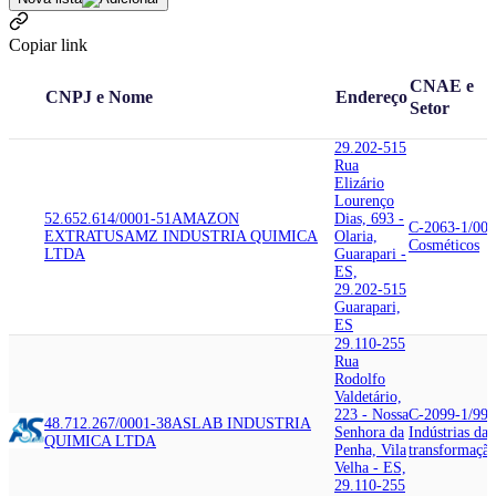
Copiar link
CNAE e
CNPJ e Nome
Endereço
Setor
29.202-515
Rua
Elizário
Lourenço
52.652.614/0001-51
AMAZON
Dias, 693 -
C-2063-1/00
EXTRATUS
AMZ INDUSTRIA QUIMICA
Olaria,
Cosméticos
LTDA
Guarapari -
ES,
29.202-515
Guarapari,
ES
29.110-255
Rua
Rodolfo
Valdetário,
223 - Nossa
C-2099-1/99
48.712.267/0001-38
ASLAB INDUSTRIA
Senhora da
Indústrias da
QUIMICA LTDA
Penha, Vila
transformaçã
Velha - ES,
29.110-255