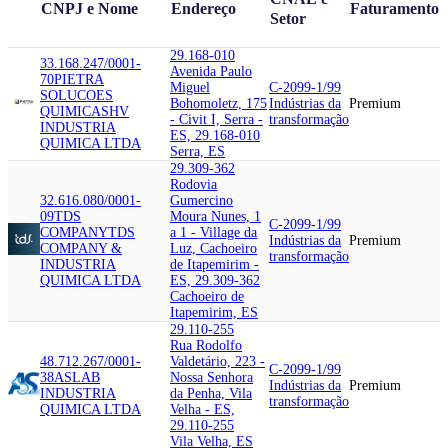
CNPJ e Nome
Endereço
Faturamento
Setor
29.168-010
33.168.247/0001-
Avenida Paulo
70
PIETRA
Miguel
C-2099-1/99
SOLUCOES
Bohomoletz, 175
Indústrias da
Premium
QUIMICAS
HV
- Civit I, Serra -
transformação
INDUSTRIA
ES, 29.168-010
QUIMICA LTDA
Serra, ES
29.309-362
Rodovia
32.616.080/0001-
Gumercino
09
TDS
Moura Nunes, 1
C-2099-1/99
COMPANY
TDS
a 1 - Village da
Indústrias da
Premium
COMPANY &
Luz, Cachoeiro
transformação
INDUSTRIA
de Itapemirim -
QUIMICA LTDA
ES, 29.309-362
Cachoeiro de
Itapemirim, ES
29.110-255
Rua Rodolfo
48.712.267/0001-
Valdetário, 223 -
C-2099-1/99
38
ASLAB
Nossa Senhora
Indústrias da
Premium
INDUSTRIA
da Penha, Vila
transformação
QUIMICA LTDA
Velha - ES,
29.110-255
Vila Velha, ES