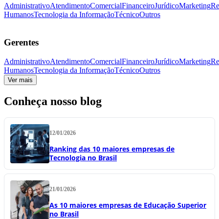
Administrativo
Atendimento
Comercial
Financeiro
Jurídico
Marketing
Re
Humanos
Tecnologia da Informação
Técnico
Outros
Gerentes
Administrativo
Atendimento
Comercial
Financeiro
Jurídico
Marketing
Re
Humanos
Tecnologia da Informação
Técnico
Outros
Ver mais
Conheça nosso blog
12/01/2026
Ranking das 10 maiores empresas de
Tecnologia no Brasil
21/01/2026
As 10 maiores empresas de Educação Superior
no Brasil