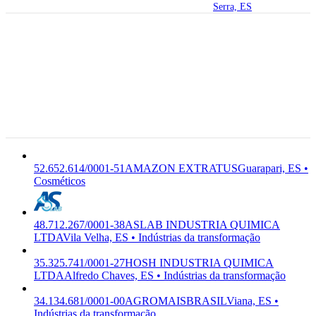
Serra, ES
29.202-515
Rua
Elizário
Lourenço
52.652.614/0001-51
AMAZON
Dias, 693 -
C-2063-1/00
EXTRATUS
AMZ INDUSTRIA QUIMICA
Olaria,
Cosméticos
LTDA
Guarapari -
ES,
29.202-515
Guarapari,
ES
52.652.614/0001-51
AMAZON EXTRATUS
Guarapari, ES •
Cosméticos
48.712.267/0001-38
ASLAB INDUSTRIA QUIMICA
LTDA
Vila Velha, ES • Indústrias da transformação
35.325.741/0001-27
HOSH INDUSTRIA QUIMICA
LTDA
Alfredo Chaves, ES • Indústrias da transformação
34.134.681/0001-00
AGROMAISBRASIL
Viana, ES •
Indústrias da transformação