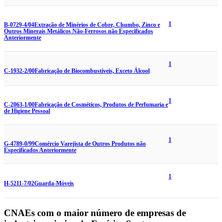
1
B-0729-4/04
Extração de Minérios de Cobre, Chumbo, Zinco e
Outros Minerais Metálicos Não-Ferrosos não Especificados
Anteriormente
1
C-1932-2/00
Fabricação de Biocombustíveis, Exceto Álcool
1
C-2063-1/00
Fabricação de Cosméticos, Produtos de Perfumaria e
de Higiene Pessoal
1
G-4789-0/99
Comércio Varejista de Outros Produtos não
Especificados Anteriormente
1
H-5211-7/02
Guarda-Móveis
CNAEs com o maior número de empresas de