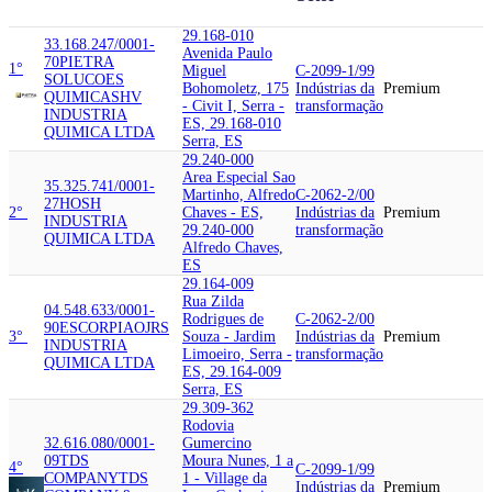
29.168-010
33.168.247/0001-
Avenida Paulo
70
PIETRA
1°
Miguel
C-2099-1/99
SOLUCOES
Bohomoletz, 175
Indústrias da
Premium
QUIMICAS
HV
- Civit I, Serra -
transformação
INDUSTRIA
ES, 29.168-010
QUIMICA LTDA
Serra, ES
29.240-000
Area Especial Sao
35.325.741/0001-
Martinho, Alfredo
C-2062-2/00
27
HOSH
2°
Chaves - ES,
Indústrias da
Premium
INDUSTRIA
29.240-000
transformação
QUIMICA LTDA
Alfredo Chaves,
ES
29.164-009
Rua Zilda
04.548.633/0001-
Rodrigues de
C-2062-2/00
90
ESCORPIAO
JRS
3°
Souza - Jardim
Indústrias da
Premium
INDUSTRIA
Limoeiro, Serra -
transformação
QUIMICA LTDA
ES, 29.164-009
Serra, ES
29.309-362
Rodovia
32.616.080/0001-
Gumercino
09
TDS
Moura Nunes, 1 a
4°
C-2099-1/99
COMPANY
TDS
1 - Village da
Indústrias da
Premium