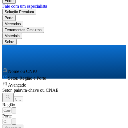
Entre
Fale com um especialista
Solução Premium
Porte
Mercados
Ferramentas Gratuitas
Materiais
Sobre
Nome ou CNPJ
Setor, Região e Porte
Avançado
Setor, palavra-chave ou CNAE
Região
Porte
Pesquisar