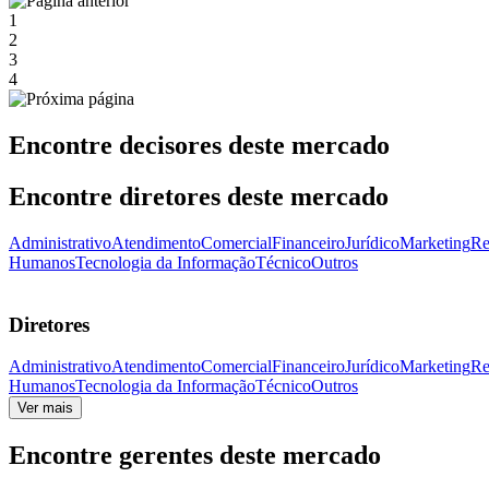
1
2
3
4
Encontre decisores deste mercado
Encontre diretores deste mercado
Administrativo
Atendimento
Comercial
Financeiro
Jurídico
Marketing
Re
Humanos
Tecnologia da Informação
Técnico
Outros
Diretores
Administrativo
Atendimento
Comercial
Financeiro
Jurídico
Marketing
Re
Humanos
Tecnologia da Informação
Técnico
Outros
Ver mais
Encontre gerentes deste mercado