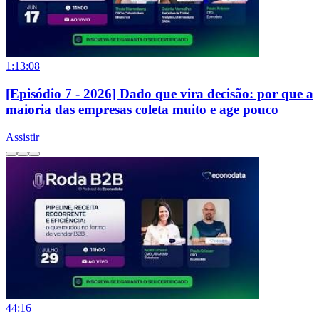
1:13:08
[Episódio 7 - 2026] Dado que vira decisão: por que a
maioria das empresas coleta muito e age pouco
Assistir
44:16