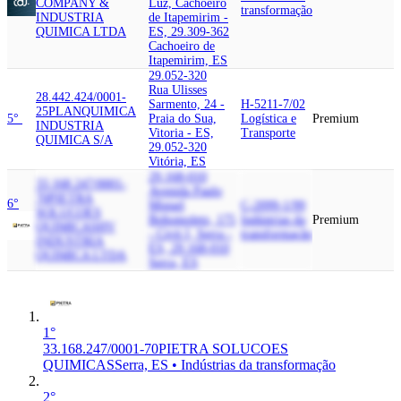
COMPANY &
Luz, Cachoeiro
transformação
INDUSTRIA
de Itapemirim -
QUIMICA LTDA
ES, 29.309-362
Cachoeiro de
Itapemirim, ES
29.052-320
Rua Ulisses
28.442.424/0001-
Sarmento, 24 -
H-5211-7/02
25
PLANQUIMICA
5°
Praia do Sua,
Logística e
Premium
INDUSTRIA
Vitoria - ES,
Transporte
QUIMICA S/A
29.052-320
Vitória, ES
29.168-010
33.168.247/0001-
Avenida Paulo
70
PIETRA
6°
Miguel
C-2099-1/99
SOLUCOES
Bohomoletz, 175
Indústrias da
Premium
QUIMICAS
HV
- Civit I, Serra -
transformação
INDUSTRIA
ES, 29.168-010
QUIMICA LTDA
Serra, ES
1°
33.168.247/0001-70
PIETRA SOLUCOES
QUIMICAS
Serra, ES • Indústrias da transformação
2°