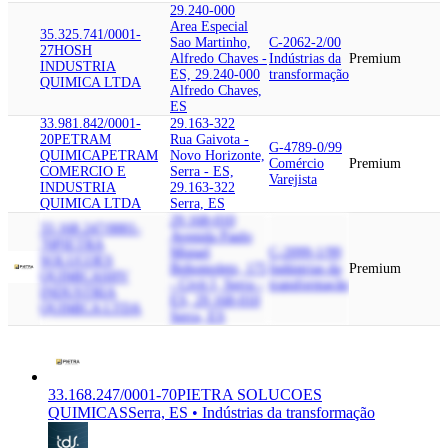
29.240-000
Area Especial
35.325.741/0001-
Sao Martinho,
C-2062-2/00
27
HOSH
Alfredo Chaves -
Indústrias da
Premium
INDUSTRIA
ES, 29.240-000
transformação
QUIMICA LTDA
Alfredo Chaves,
ES
33.981.842/0001-
29.163-322
20
PETRAM
Rua Gaivota -
G-4789-0/99
QUIMICA
PETRAM
Novo Horizonte,
Comércio
Premium
COMERCIO E
Serra - ES,
Varejista
INDUSTRIA
29.163-322
QUIMICA LTDA
Serra, ES
29.168-010
33.168.247/0001-
Avenida Paulo
70
PIETRA
Miguel
C-2099-1/99
SOLUCOES
Bohomoletz, 175
Indústrias da
Premium
QUIMICAS
HV
- Civit I, Serra -
transformação
INDUSTRIA
ES, 29.168-010
QUIMICA LTDA
Serra, ES
33.168.247/0001-70
PIETRA SOLUCOES
QUIMICAS
Serra, ES • Indústrias da transformação