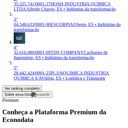
35.325.741/0001-27
HOSH INDUSTRIA QUIMICA
LTDA
Alfredo Chaves, ES • Indústrias da transformação
3°
04.548.633/0001-90
ESCORPIAO
Serra, ES • Indústrias da
transformação
4°
32.616.080/0001-09
TDS COMPANY
Cachoeiro de
Itapemirim, ES • Indústrias da transformação
5°
28.442.424/0001-25
PLANQUIMICA INDUSTRIA
QUIMICA S/A
Vitória, ES • Logística e Transporte
Ver ranking completo
Sobre essa lista
Premium
Conheça a Plataforma Premium da
Econodata