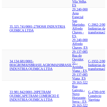
Vila Velha,
ES
29.240-000
Area
Especial
Sao
Martinho,
C-2062-2/00
35.325.741/0001-27
HOSH INDUSTRIA
Alfredo
Indústrias da
QUIMICA LTDA
Chaves -
transformaçã
ES,
29.240-000
Alfredo
Chaves, ES
29.137-085
Rua do
Ouvidor,
34.134.681/0001-
C-1932-2/00
55 -
00
AGROMAISBRASIL
AGROMAISBRASIL
Indústrias da
Areinha,
INDUSTRIA QUIMICA LTDA
transformaçã
Viana - ES,
29.137-085
Viana, ES
29.163-322
Rua
Gaivota -
33.981.842/0001-20
PETRAM
G-4789-0/99
Novo
QUIMICA
PETRAM COMERCIO E
Comércio
Horizonte,
INDUSTRIA QUIMICA LTDA
Varejista
Serra - ES,
29.163-322