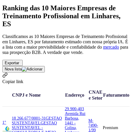
Ranking das 10 Maiores Empresas de
Treinamento Profissional em Linhares,
ES
Classificamos as 10 Maiores Empresas de Treinamento Profissional
em Linhares, ES por faturamento estimado com nossa própria IA. É
a lista com a maior previsibilidade e confiabilidade
do
mercado
para
sua prospecção B2B. A verdade que vende.
Exportar
Nova lista
Copiar link
CNAE
CNPJ e Nome
Endereço
Faturamento
e Setor
29.900-403
Avenida Rui
18.266.677/0001-31
GESTAO
Barbosa,
M-
1°
SUSTENTAVEL
GESTAO
1441 -
7490-
SUSTENTAVEL -
Colina,
Premium
1/99