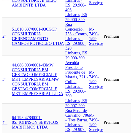
CONSULTORIA E MEIO
Linhares -
Serviços
AMBIENTE LTDA
ES, 29.900-
403
Linhares, ES
29.900-320
Rua
51.810.337/0001-03
CGCP
Conceição,
M-
CONSULTORIA
753 - Centro,
7490-
2°
Premium
GERENCIAMENTO
Linhares -
1/99
CAMPOS PETROLEO LTDA
ES, 29.900-
Serviços
320
Linhares, ES
29.900-390
Avenida
44.686.903/0001-43
MW
Presidente
CONSULTORIA EM
Prudente de
M-
GESTAO COMERCIAL E
Morais, 321 -
7490-
3°
MKT EMPRESARIAL
MW
Premium
Colina,
1/99
CONSULTORIA EM
Linhares -
Serviços
GESTAO COMERCIAL E
ES, 29.900-
MKT EMPRESARIAL LTDA
390
Linhares, ES
29.907-200
Rua Perci de
Carvalho, 706
M-
64.195.478/0001-
- Tres Barras,
7490-
4°
05
J.JOHNSON SERVICOS
Premium
Linhares -
1/99
MARITIMOS LTDA
ES, 29.907-
Serviços