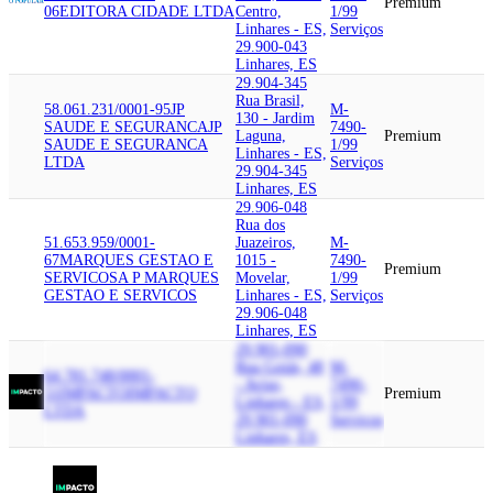
Premium
06
EDITORA CIDADE LTDA
Centro,
1/99
Linhares - ES,
Serviços
29.900-043
Linhares, ES
29.904-345
Rua Brasil,
58.061.231/0001-95
JP
M-
130 - Jardim
SAUDE E SEGURANCA
JP
7490-
Laguna,
Premium
SAUDE E SEGURANCA
1/99
Linhares - ES,
LTDA
Serviços
29.904-345
Linhares, ES
29.906-048
Rua dos
51.653.959/0001-
Juazeiros,
M-
67
MARQUES GESTAO E
1015 -
7490-
Premium
SERVICOS
A P MARQUES
Movelar,
1/99
GESTAO E SERVICOS
Linhares - ES,
Serviços
29.906-048
Linhares, ES
29.901-090
Rua Goiás, 48
M-
64.781.748/0001-
- Aviso,
7490-
51
IMPACTO
IMPACTO
Premium
Linhares - ES,
1/99
LTDA
29.901-090
Serviços
Linhares, ES