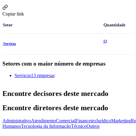
Copiar link
Setor
Quantidade
13
Serviços
Setores com o maior número de empresas
Serviços
13 empresas
Encontre decisores deste mercado
Encontre diretores deste mercado
Administrativo
Atendimento
Comercial
Financeiro
Jurídico
Marketing
Re
Humanos
Tecnologia da Informação
Técnico
Outros