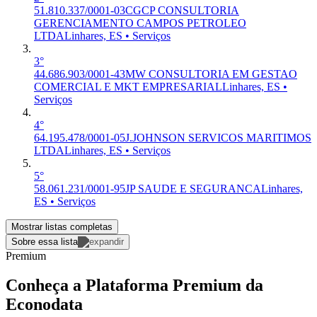
51.810.337/0001-03
CGCP CONSULTORIA
GERENCIAMENTO CAMPOS PETROLEO
LTDA
Linhares, ES • Serviços
3°
44.686.903/0001-43
MW CONSULTORIA EM GESTAO
COMERCIAL E MKT EMPRESARIAL
Linhares, ES •
Serviços
4°
64.195.478/0001-05
J.JOHNSON SERVICOS MARITIMOS
LTDA
Linhares, ES • Serviços
5°
58.061.231/0001-95
JP SAUDE E SEGURANCA
Linhares,
ES • Serviços
Mostrar listas completas
Sobre essa lista
Premium
Conheça a Plataforma Premium da
Econodata