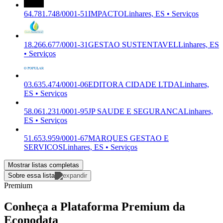
64.781.748/0001-51
IMPACTO
Linhares, ES • Serviços
18.266.677/0001-31
GESTAO SUSTENTAVEL
Linhares, ES
• Serviços
03.635.474/0001-06
EDITORA CIDADE LTDA
Linhares,
ES • Serviços
58.061.231/0001-95
JP SAUDE E SEGURANCA
Linhares,
ES • Serviços
51.653.959/0001-67
MARQUES GESTAO E
SERVICOS
Linhares, ES • Serviços
Mostrar listas completas
Sobre essa lista
Premium
Conheça a Plataforma Premium da
Econodata