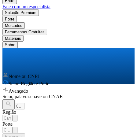
Entre
Fale com um especialista
Solução Premium
Porte
Mercados
Ferramentas Gratuitas
Materiais
Sobre
Nome ou CNPJ
Setor, Região e Porte
Avançado
Setor, palavra-chave ou CNAE
Região
Porte
Pesquisar