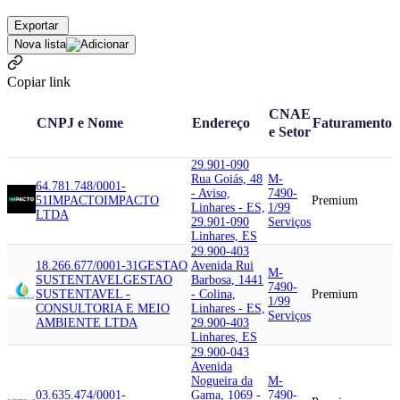
Exportar
Nova lista
Copiar link
CNAE
CNPJ e Nome
Endereço
Faturamento
e Setor
29.901-090
Rua Goiás, 48
M-
64.781.748/0001-
- Aviso,
7490-
51
IMPACTO
IMPACTO
Premium
Linhares - ES,
1/99
LTDA
29.901-090
Serviços
Linhares, ES
29.900-403
18.266.677/0001-31
GESTAO
Avenida Rui
M-
SUSTENTAVEL
GESTAO
Barbosa, 1441
7490-
SUSTENTAVEL -
- Colina,
Premium
1/99
CONSULTORIA E MEIO
Linhares - ES,
Serviços
AMBIENTE LTDA
29.900-403
Linhares, ES
29.900-043
Avenida
Nogueira da
M-
03.635.474/0001-
Gama, 1069 -
7490-