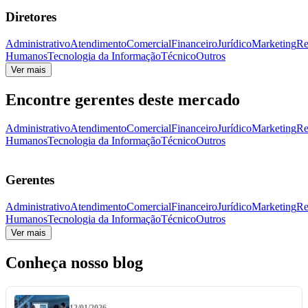
Diretores
Administrativo
Atendimento
Comercial
Financeiro
Jurídico
Marketing
Re
Humanos
Tecnologia da Informação
Técnico
Outros
Ver mais
Encontre gerentes deste mercado
Administrativo
Atendimento
Comercial
Financeiro
Jurídico
Marketing
Re
Humanos
Tecnologia da Informação
Técnico
Outros
Gerentes
Administrativo
Atendimento
Comercial
Financeiro
Jurídico
Marketing
Re
Humanos
Tecnologia da Informação
Técnico
Outros
Ver mais
Conheça nosso blog
12/01/2026