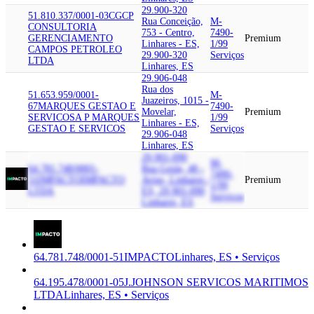
29.900-320
51.810.337/0001-03
CGCP
Rua Conceição,
M-
CONSULTORIA
753 - Centro,
7490-
GERENCIAMENTO
Premium
Linhares - ES,
1/99
CAMPOS PETROLEO
29.900-320
Serviços
LTDA
Linhares, ES
29.906-048
Rua dos
51.653.959/0001-
M-
Juazeiros, 1015 -
67
MARQUES GESTAO E
7490-
Movelar,
Premium
SERVICOS
A P MARQUES
1/99
Linhares - ES,
GESTAO E SERVICOS
Serviços
29.906-048
Linhares, ES
29.901-090
M-
64.781.748/0001-
Rua Goiás, 48 -
7490-
51
IMPACTO
IMPACTO
Aviso, Linhares -
Premium
1/99
LTDA
ES, 29.901-090
Serviços
Linhares, ES
64.781.748/0001-51
IMPACTO
Linhares, ES • Serviços
64.195.478/0001-05
J.JOHNSON SERVICOS MARITIMOS
LTDA
Linhares, ES • Serviços