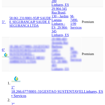
200
Linhares, ES
29.904-345
Rua Brasil,
130 - Jardim
M-
58.061.231/0001-95
JP SAUDE
Laguna,
7490-
5°
E SEGURANCA
JP SAUDE E
Premium
Linhares -
1/99
SEGURANCA LTDA
ES, 29.904-
Serviços
345
Linhares, ES
29.900-403
Avenida Rui
18.266.677/0001-31
GESTAO
Barbosa,
M-
6°
SUSTENTAVEL
GESTAO
1441 -
7490-
SUSTENTAVEL -
Colina,
Premium
1/99
CONSULTORIA E MEIO
Linhares -
Serviços
AMBIENTE LTDA
ES, 29.900-
403
Linhares, ES
1°
18.266.677/0001-31
GESTAO SUSTENTAVEL
Linhares, ES
• Serviços
2°