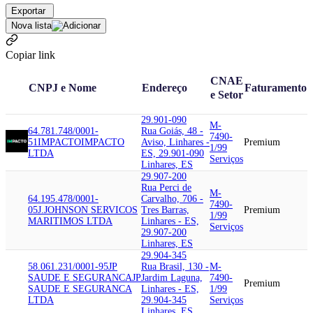
Exportar
Nova lista
Copiar link
CNAE
CNPJ e Nome
Endereço
Faturamento
e Setor
29.901-090
M-
64.781.748/0001-
Rua Goiás, 48 -
7490-
51
IMPACTO
IMPACTO
Aviso, Linhares -
Premium
1/99
LTDA
ES, 29.901-090
Serviços
Linhares, ES
29.907-200
Rua Perci de
M-
64.195.478/0001-
Carvalho, 706 -
7490-
05
J.JOHNSON SERVICOS
Tres Barras,
Premium
1/99
MARITIMOS LTDA
Linhares - ES,
Serviços
29.907-200
Linhares, ES
29.904-345
58.061.231/0001-95
JP
Rua Brasil, 130 -
M-
SAUDE E SEGURANCA
JP
Jardim Laguna,
7490-
Premium
SAUDE E SEGURANCA
Linhares - ES,
1/99
LTDA
29.904-345
Serviços
Linhares, ES