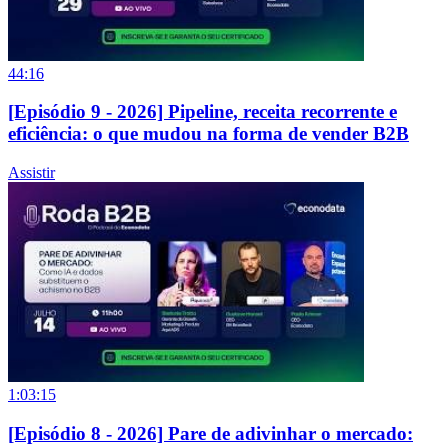
44:16
[Episódio 9 - 2026] Pipeline, receita recorrente e
eficiência: o que mudou na forma de vender B2B
Assistir
1:03:15
[Episódio 8 - 2026] Pare de adivinhar o mercado: