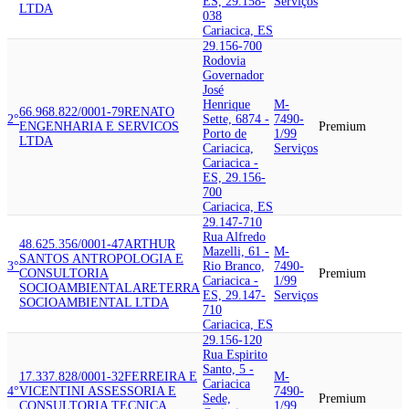
ES, 29.158-
Serviços
LTDA
038
Cariacica, ES
29.156-700
Rodovia
Governador
José
Henrique
M-
66.968.822/0001-79
RENATO
2°
Sette, 6874 -
7490-
ENGENHARIA E SERVICOS
Premium
Porto de
1/99
LTDA
Cariacica,
Serviços
Cariacica -
ES, 29.156-
700
Cariacica, ES
29.147-710
Rua Alfredo
48.625.356/0001-47
ARTHUR
Mazelli, 61 -
M-
SANTOS ANTROPOLOGIA E
3°
Rio Branco,
7490-
CONSULTORIA
Premium
Cariacica -
1/99
SOCIOAMBIENTAL
ARETERRA
ES, 29.147-
Serviços
SOCIOAMBIENTAL LTDA
710
Cariacica, ES
29.156-120
Rua Espirito
Santo, 5 -
17.337.828/0001-32
FERREIRA E
M-
Cariacica
4°
VICENTINI ASSESSORIA E
7490-
Sede,
Premium
CONSULTORIA TECNICA
1/99