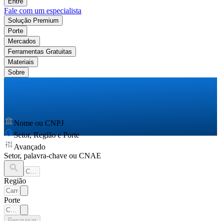
Entre
Fale com um especialista
Solução Premium
Porte
Mercados
Ferramentas Gratuitas
Materiais
Sobre
Nome ou CNPJ
Setor, Região e Porte
Avançado
Setor, palavra-chave ou CNAE
Região
Porte
Pesquisar