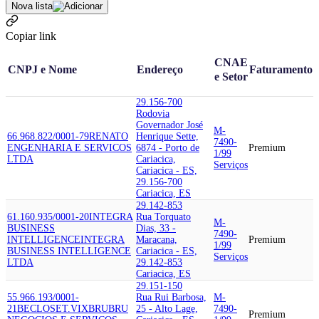
Nova lista
Copiar link
CNAE
CNPJ e Nome
Endereço
Faturamento
e Setor
29.156-700
Rodovia
Governador José
M-
66.968.822/0001-79
RENATO
Henrique Sette,
7490-
ENGENHARIA E SERVICOS
6874 - Porto de
Premium
1/99
LTDA
Cariacica,
Serviços
Cariacica - ES,
29.156-700
Cariacica, ES
29.142-853
61.160.935/0001-20
INTEGRA
Rua Torquato
M-
BUSINESS
Dias, 33 -
7490-
INTELLIGENCE
INTEGRA
Maracana,
Premium
1/99
BUSINESS INTELLIGENCE
Cariacica - ES,
Serviços
LTDA
29.142-853
Cariacica, ES
29.151-150
55.966.193/0001-
Rua Rui Barbosa,
M-
21
BECLOSET.VIX
BRUBRU
25 - Alto Lage,
7490-
Premium