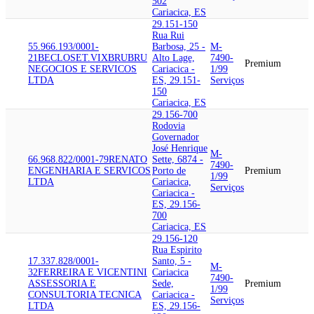
502
Cariacica, ES
29.151-150
Rua Rui
55.966.193/0001-
Barbosa, 25 -
M-
21
BECLOSET.VIX
BRUBRU
Alto Lage,
7490-
Premium
NEGOCIOS E SERVICOS
Cariacica -
1/99
LTDA
ES, 29.151-
Serviços
150
Cariacica, ES
29.156-700
Rodovia
Governador
José Henrique
M-
66.968.822/0001-79
RENATO
Sette, 6874 -
7490-
ENGENHARIA E SERVICOS
Porto de
Premium
1/99
LTDA
Cariacica,
Serviços
Cariacica -
ES, 29.156-
700
Cariacica, ES
29.156-120
Rua Espirito
17.337.828/0001-
Santo, 5 -
M-
32
FERREIRA E VICENTINI
Cariacica
7490-
ASSESSORIA E
Sede,
Premium
1/99
CONSULTORIA TECNICA
Cariacica -
Serviços
LTDA
ES, 29.156-