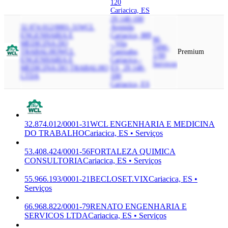
120
Cariacica, ES
29.148-100
32.874.012/0001-31
WCL
Avenida
ENGENHARIA E
Cariacica, 889
M-
MEDICINA DO
- Vila
7490-
TRABALHO
WCL
Capixaba,
Premium
1/99
ENGENHARIA E
Cariacica -
Serviços
MEDICINA DO TRABALHO
ES, 29.148-
LTDA
100
Cariacica, ES
32.874.012/0001-31
WCL ENGENHARIA E MEDICINA
DO TRABALHO
Cariacica, ES • Serviços
53.408.424/0001-56
FORTALEZA QUIMICA
CONSULTORIA
Cariacica, ES • Serviços
55.966.193/0001-21
BECLOSET.VIX
Cariacica, ES •
Serviços
66.968.822/0001-79
RENATO ENGENHARIA E
SERVICOS LTDA
Cariacica, ES • Serviços