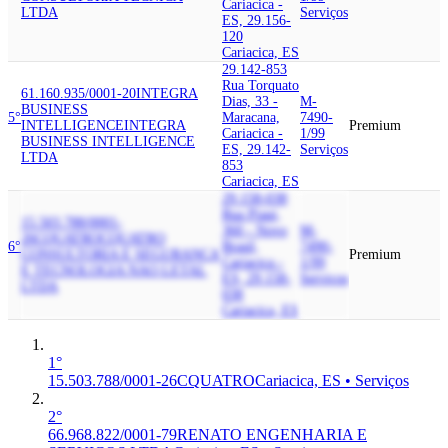
Cariacica -
LTDA
Serviços
ES, 29.156-
120
Cariacica, ES
29.142-853
Rua Torquato
61.160.935/0001-20
INTEGRA
Dias, 33 -
M-
BUSINESS
5°
Maracana,
7490-
INTELLIGENCE
INTEGRA
Premium
Cariacica -
1/99
BUSINESS INTELLIGENCE
ES, 29.142-
Serviços
LTDA
853
Cariacica, ES
29.158-038
Rua Piaui,
15.503.788/0001-
360 - Novo
M-
26
CQUATRO
CQUATRO
6°
Brasil,
7490-
CONSULTORIA E SEGURANCA
Premium
Cariacica -
1/99
E TECNOLOGIA NAO LETAL
ES, 29.158-
Serviços
LTDA
038
Cariacica, ES
1°
15.503.788/0001-26
CQUATRO
Cariacica, ES • Serviços
2°
66.968.822/0001-79
RENATO ENGENHARIA E