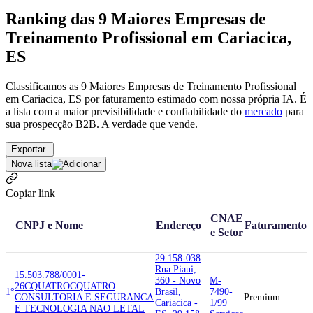
Ranking das 9 Maiores Empresas de
Treinamento Profissional em Cariacica,
ES
Classificamos as 9 Maiores Empresas de Treinamento Profissional
em Cariacica, ES por faturamento estimado com nossa própria IA. É
a lista com a maior previsibilidade e confiabilidade
do
mercado
para
sua prospecção B2B. A verdade que vende.
Exportar
Nova lista
Copiar link
CNAE
CNPJ e Nome
Endereço
Faturamento
e Setor
29.158-038
Rua Piaui,
15.503.788/0001-
360 - Novo
M-
26
CQUATRO
CQUATRO
1°
Brasil,
7490-
CONSULTORIA E SEGURANCA
Premium
Cariacica -
1/99
E TECNOLOGIA NAO LETAL