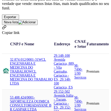
verdade que vende: menos listas frias, mais leads qualificados no seu
funil.
Exportar
Nova lista
Copiar link
CNAE
CNPJ e Nome
Endereço
Faturamento
e Setor
29.148-100
32.874.012/0001-31
WCL
Avenida
ENGENHARIA E
Cariacica, 889
M-
MEDICINA DO
- Vila
7490-
TRABALHO
WCL
Capixaba,
Premium
1/99
ENGENHARIA E
Cariacica -
Serviços
MEDICINA DO TRABALHO
ES, 29.148-
LTDA
100
Cariacica, ES
29.152-502
Avenida Itália
53.408.424/0001-
M-
- Tucum,
56
FORTALEZA QUIMICA
7490-
Cariacica -
Premium
CONSULTORIA
DAYANE B
1/99
ES, 29.152-
R GASPAR LTDA
Serviços