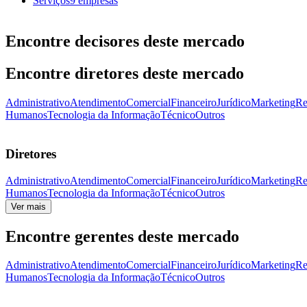
Serviços
9 empresas
Encontre decisores deste mercado
Encontre diretores deste mercado
Administrativo
Atendimento
Comercial
Financeiro
Jurídico
Marketing
Re
Humanos
Tecnologia da Informação
Técnico
Outros
Diretores
Administrativo
Atendimento
Comercial
Financeiro
Jurídico
Marketing
Re
Humanos
Tecnologia da Informação
Técnico
Outros
Ver mais
Encontre gerentes deste mercado
Administrativo
Atendimento
Comercial
Financeiro
Jurídico
Marketing
Re
Humanos
Tecnologia da Informação
Técnico
Outros