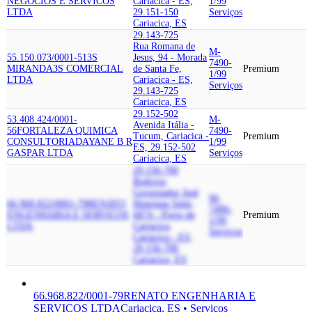
NEGOCIOS E SERVICOS
Cariacica - ES,
1/99
LTDA
29.151-150
Serviços
Cariacica, ES
29.143-725
Rua Romana de
M-
55.150.073/0001-51
3S
Jesus, 94 - Morada
7490-
MIRANDA
3S COMERCIAL
de Santa Fe,
Premium
1/99
LTDA
Cariacica - ES,
Serviços
29.143-725
Cariacica, ES
29.152-502
53.408.424/0001-
M-
Avenida Itália -
56
FORTALEZA QUIMICA
7490-
Tucum, Cariacica -
Premium
CONSULTORIA
DAYANE B R
1/99
ES, 29.152-502
GASPAR LTDA
Serviços
Cariacica, ES
29.156-700
Rodovia
Governador José
M-
66.968.822/0001-79
RENATO
Henrique Sette,
7490-
ENGENHARIA E SERVICOS
6874 - Porto de
Premium
1/99
LTDA
Cariacica,
Serviços
Cariacica - ES,
29.156-700
Cariacica, ES
66.968.822/0001-79
RENATO ENGENHARIA E
SERVICOS LTDA
Cariacica, ES • Serviços