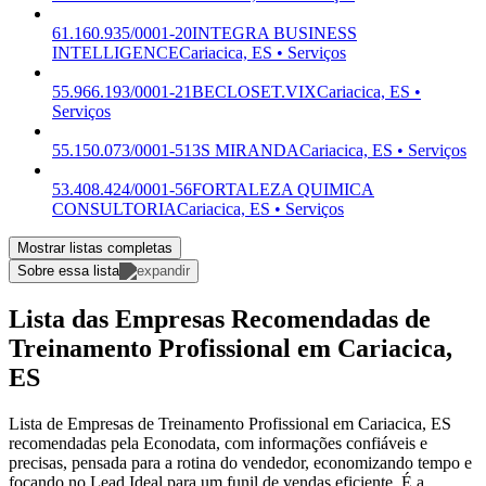
61.160.935/0001-20
INTEGRA BUSINESS
INTELLIGENCE
Cariacica, ES • Serviços
55.966.193/0001-21
BECLOSET.VIX
Cariacica, ES •
Serviços
55.150.073/0001-51
3S MIRANDA
Cariacica, ES • Serviços
53.408.424/0001-56
FORTALEZA QUIMICA
CONSULTORIA
Cariacica, ES • Serviços
Mostrar listas completas
Sobre essa lista
Lista das Empresas Recomendadas de
Treinamento Profissional em Cariacica,
ES
Lista de Empresas de Treinamento Profissional em Cariacica, ES
recomendadas pela Econodata, com informações confiáveis e
precisas, pensada para a rotina do vendedor, economizando tempo e
focando no Lead Ideal para um funil de vendas eficiente. É a