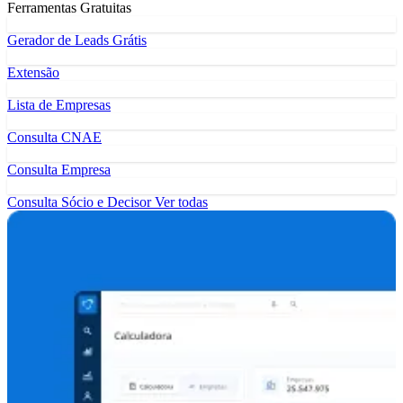
Ferramentas Gratuitas
Gerador de Leads Grátis
Extensão
Lista de Empresas
Consulta CNAE
Consulta Empresa
Consulta Sócio e Decisor
Ver todas