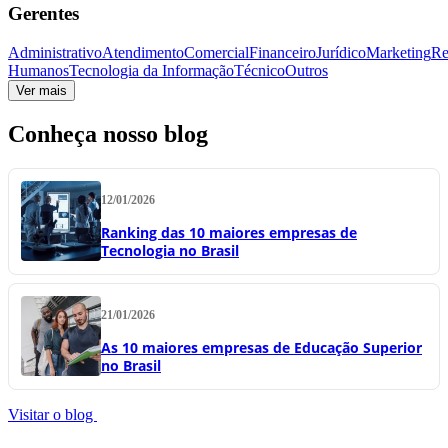
Gerentes
Administrativo
Atendimento
Comercial
Financeiro
Jurídico
Marketing
Re
Humanos
Tecnologia da Informação
Técnico
Outros
Ver mais
Conheça nosso blog
12/01/2026
Ranking das 10 maiores empresas de
Tecnologia no Brasil
21/01/2026
As 10 maiores empresas de Educação Superior
no Brasil
Visitar o blog