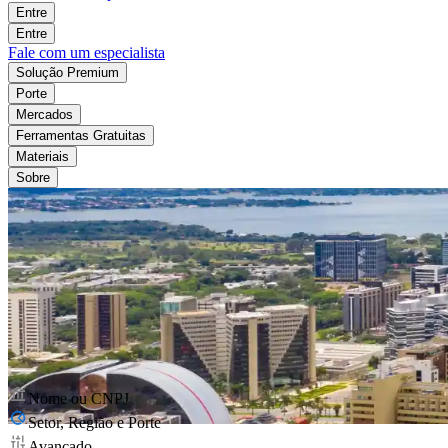
Entre
Entre
Fale com um especialista
Solução Premium
Porte
Mercados
Ferramentas Gratuitas
Materiais
Sobre
Nome ou CNPJ
Setor, Região e Porte
Avançado