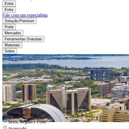
Entre
Entre
Fale com um especialista
Solução Premium
Porte
Mercados
Ferramentas Gratuitas
Materiais
Sobre
Nome ou CNPJ
Setor, Região e Porte
Avançado