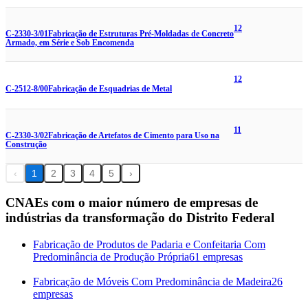
12
C-2330-3/01
Fabricação de Estruturas Pré-Moldadas de Concreto
Armado, em Série e Sob Encomenda
12
C-2512-8/00
Fabricação de Esquadrias de Metal
11
C-2330-3/02
Fabricação de Artefatos de Cimento para Uso na
Construção
‹
1
2
3
4
5
›
CNAEs com o maior número de empresas de
indústrias da transformação do Distrito Federal
Fabricação de Produtos de Padaria e Confeitaria Com
Predominância de Produção Própria
61 empresas
Fabricação de Móveis Com Predominância de Madeira
26
empresas