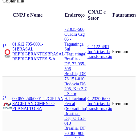
Copiar link
CNAE e
CNPJ e Nome
Endereço
Faturament
Setor
72.035-506
Quadra Csg
06 -
01.612.795/0001-
Taguatinga
1°
C-1122-4/01
51
BRASAL
Sul
Indústrias da
Premium
REFRIGERANTES
BRASAL
(Taguatinga)
transformação
REFRIGERANTES S/A
Brasilia -
DF, 72.035-
506
Brasília, DF
73.151-010
Rodovia Df-
205, Km 2.7
- Setor
2°
00.057.240/0001-22
CIPLAN
Habitacional
C-2320-6/00
SA
CIPLAN CIMENTO
Fercal
Indústrias da
Premium
PLANALTO SA
(Sobradinho)
transformação
Brasilia -
DF, 73.151-
010
Brasília, DF
70.306-908