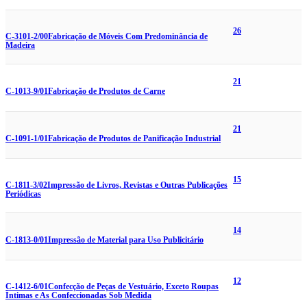
26
C-3101-2/00
Fabricação de Móveis Com Predominância de
Madeira
21
C-1013-9/01
Fabricação de Produtos de Carne
21
C-1091-1/01
Fabricação de Produtos de Panificação Industrial
15
C-1811-3/02
Impressão de Livros, Revistas e Outras Publicações
Periódicas
14
C-1813-0/01
Impressão de Material para Uso Publicitário
12
C-1412-6/01
Confecção de Peças de Vestuário, Exceto Roupas
Íntimas e As Confeccionadas Sob Medida