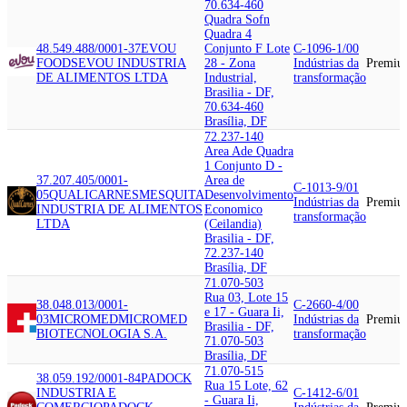
70.634-460
Quadra Sofn
Quadra 4
48.549.488/0001-37
EVOU
Conjunto F Lote
C-1096-1/00
FOODS
EVOU INDUSTRIA
28 - Zona
Indústrias da
Premiu
DE ALIMENTOS LTDA
Industrial,
transformação
Brasilia - DF,
70.634-460
Brasília, DF
72.237-140
Area Ade Quadra
1 Conjunto D -
37.207.405/0001-
Area de
C-1013-9/01
05
QUALICARNES
MESQUITA
Desenvolvimento
Indústrias da
Premiu
INDUSTRIA DE ALIMENTOS
Economico
transformação
LTDA
(Ceilandia)
Brasilia - DF,
72.237-140
Brasília, DF
71.070-503
Rua 03, Lote 15
38.048.013/0001-
C-2660-4/00
e 17 - Guara Ii,
03
MICROMED
MICROMED
Indústrias da
Premiu
Brasilia - DF,
BIOTECNOLOGIA S.A.
transformação
71.070-503
Brasília, DF
71.070-515
38.059.192/0001-84
PADOCK
Rua 15 Lote, 62
INDUSTRIA E
C-1412-6/01
- Guara Ii,