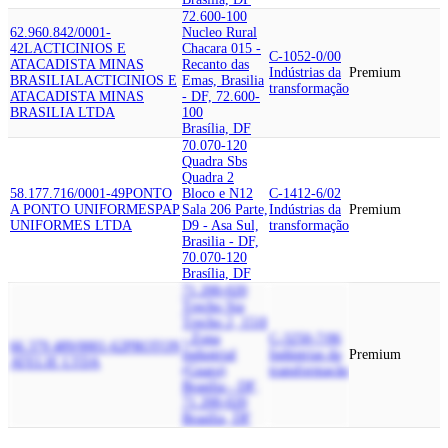
72.600-100
62.960.842/0001-
Nucleo Rural
42
LACTICINIOS E
Chacara 015 -
C-1052-0/00
ATACADISTA MINAS
Recanto das
Indústrias da
Premium
BRASILIA
LACTICINIOS E
Emas, Brasilia
transformação
ATACADISTA MINAS
- DF, 72.600-
BRASILIA LTDA
100
Brasília, DF
70.070-120
Quadra Sbs
Quadra 2
58.177.716/0001-49
PONTO
Bloco e N12
C-1412-6/02
A PONTO UNIFORMES
PAP
Sala 206 Parte,
Indústrias da
Premium
UNIFORMES LTDA
D9 - Asa Sul,
transformação
Brasilia - DF,
70.070-120
Brasília, DF
71.200-020
Trecho Sia
Trecho 2, 1510
- Zona
C-3250-7/06
66.379.489/0001-62
PROTON
Industrial
Indústrias da
Premium
ATELIE LTDA
(Guara)
transformação
Brasilia - DF,
71.200-020
Brasília, DF