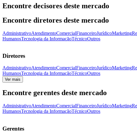
Encontre decisores deste mercado
Encontre diretores deste mercado
Administrativo
Atendimento
Comercial
Financeiro
Jurídico
Marketing
Re
Humanos
Tecnologia da Informação
Técnico
Outros
Diretores
Administrativo
Atendimento
Comercial
Financeiro
Jurídico
Marketing
Re
Humanos
Tecnologia da Informação
Técnico
Outros
Ver mais
Encontre gerentes deste mercado
Administrativo
Atendimento
Comercial
Financeiro
Jurídico
Marketing
Re
Humanos
Tecnologia da Informação
Técnico
Outros
Gerentes