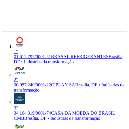
01.612.795/0001-
Taguatinga
6°
C-1122-4/01
51
BRASAL
Sul
Indústrias da
Premium
REFRIGERANTES
BRASAL
(Taguatinga)
transformação
REFRIGERANTES S/A
Brasilia -
DF, 72.035-
506
Brasília, DF
1°
01.612.795/0001-51
BRASAL REFRIGERANTES
Brasília,
DF • Indústrias da transformação
2°
00.057.240/0001-22
CIPLAN SA
Brasília, DF • Indústrias da
transformação
3°
34.164.319/0001-74
CASA DA MOEDA DO BRASIL
CMB
Brasília, DF • Indústrias da transformação