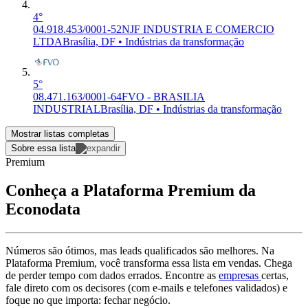
4°
04.918.453/0001-52
NJF INDUSTRIA E COMERCIO
LTDA
Brasília, DF • Indústrias da transformação
5°
08.471.163/0001-64
FVO - BRASILIA
INDUSTRIAL
Brasília, DF • Indústrias da transformação
Mostrar listas completas
Sobre essa lista
Premium
Conheça a Plataforma Premium da
Econodata
Números são ótimos, mas leads qualificados são melhores. Na
Plataforma Premium, você transforma essa lista em vendas. Chega
de perder tempo com dados errados. Encontre as
empresas
certas,
fale direto com os decisores (com e-mails e telefones validados) e
foque no que importa: fechar negócio.