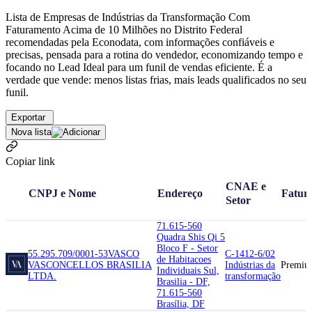
Lista de Empresas de Indústrias da Transformação Com
Faturamento Acima de 10 Milhões no Distrito Federal
recomendadas pela Econodata, com informações confiáveis e
precisas, pensada para a rotina do vendedor, economizando tempo e
focando no Lead Ideal para um funil de vendas eficiente. É a
verdade que vende: menos listas frias, mais leads qualificados no seu
funil.
Exportar
Nova lista
Copiar link
CNAE e
CNPJ e Nome
Endereço
Fatur
Setor
71.615-560
Quadra Shis Qi 5
Bloco F - Setor
55.295.709/0001-53
VASCO
C-1412-6/02
de Habitacoes
VASCONCELLOS BRASILIA
Indústrias da
Premiu
Individuais Sul,
LTDA.
transformação
Brasilia - DF,
71.615-560
Brasília, DF