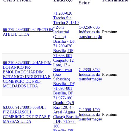
Setor
71.200-020
Trecho Sia
Trecho 2, 1510
- Zona
C-3250-7/06
66.379.489/0001-62
PROTON
Industrial
Indústrias da
Premium
ATELIE LTDA
(Guara)
transformação
Brasilia - DF,
71.200-020
Brasília, DF
71.698-001
Conjunto 12
66.210.374/0001-40
JARDIM
Lote, 13 -
BOTANICO PR-
Bonsucesso
C-2330-3/02
EMOLDADOS
JARDIM
(Sao
Indústrias da
Premium
BOTANICO INDUSTRIA E
Sebastiao)
transformação
COMERCIO DE PRE-
Brasilia - DF,
MOLDADOS LTDA
71.698-001
Brasília, DF
71.977-180
Quadra Qs 9
63.066.912/0001-86
SOLI
Rua 120, 4 -
C-1096-1/00
PIZZARIA
SOLI
Areal (Aguas
Indústrias da
Premium
COMERCIO DE PIZZAS E
Claras) Brasilia
transformação
MASSAS LTDA
- DF, 71.977-
180
Brasília, DF