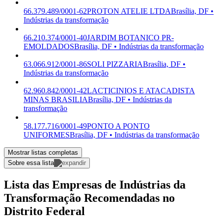
66.379.489/0001-62
PROTON ATELIE LTDA
Brasília, DF •
Indústrias da transformação
66.210.374/0001-40
JARDIM BOTANICO PR-
EMOLDADOS
Brasília, DF • Indústrias da transformação
63.066.912/0001-86
SOLI PIZZARIA
Brasília, DF •
Indústrias da transformação
62.960.842/0001-42
LACTICINIOS E ATACADISTA
MINAS BRASILIA
Brasília, DF • Indústrias da
transformação
58.177.716/0001-49
PONTO A PONTO
UNIFORMES
Brasília, DF • Indústrias da transformação
Mostrar listas completas
Sobre essa lista
Lista das Empresas de Indústrias da
Transformação Recomendadas no
Distrito Federal