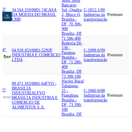
Setor Setor
Bancario
3°
34.164.319/0001-74
CASA
Sul, Quadra
C-1812-1/00
DA MOEDA DO BRASIL
2, Bloco Q,
Indústrias da
Premium
CMB
Brasilia -
transformação
DF, 70.306-
908
Brasília, DF
71.586-400
Rodovia Df-
130 -
4°
04.918.453/0001-52
NJF
C-1099-6/99
Paranoa,
INDUSTRIA E COMERCIO
Indústrias da
Premium
Brasilia -
LTDA
transformação
DF, 71.586-
400
Brasília, DF
73.390-100
Nucleo Rural
08.471.163/0001-64
FVO -
Tabatinga,
BRASILIA
5°
25 -
C-1066-0/00
INDUSTRIAL
FVO
Planaltina,
Indústrias da
Premium
BRASILIA INDUSTRIA E
Brasilia -
transformação
COMERCIO DE
DF, 73.390-
ALIMENTOS S.A.
100
Brasília, DF
72.035-506
Quadra Csg
06 -