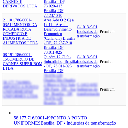
CARNES E
Brasilia - DF,
DERIVADOS LTDA
73.020-413
Brasília, DF
72.237-210
21.101.786/0001-
Area Ade Q 2 Cj a
03
ALIMENTOS DA
Lt 11 - Area de
C-1013-9/01
ROCA
DA ROCA
Desenvolvimento
Indústrias da
Premium
COMERCIO E
Economico
transformação
INDUSTRIA DE
(Ceilandia) Brasilia
ALIMENTOS LTDA
- DF, 72.237-210
Brasília, DF
73.011-025
08.191.186/0001-
Quadra 12 Cl 9 -
C-1013-9/01
15
COMERCIO DE
Sobradinho, Brasilia
Indústrias da
Premium
CARNES SUPER BOM
- DF, 73.011-025
transformação
LTDA
Brasília, DF
70.070-120
Quadra Sbs Quadra
58.177.716/0001-
2 Bloco e N12 Sala
C-1412-6/02
49
PONTO A PONTO
206 Parte, D9 - Asa
Indústrias da
Premium
UNIFORMES
PAP
Sul, Brasilia - DF,
transformação
UNIFORMES LTDA
70.070-120
Brasília, DF
58.177.716/0001-49
PONTO A PONTO
UNIFORMES
Brasília, DF • Indústrias da transformação