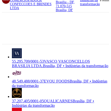
COMERCIO
PADOCK
Indústrias da
Premiu
Brasilia - DF,
CONFECCOES E BRINDES
transformação
71.070-515
LTDA
Brasília, DF
71.615-560
Quadra Shis Qi 5
Bloco F - Setor
55.295.709/0001-53
VASCO
C-1412-6/02
de Habitacoes
VASCONCELLOS BRASILIA
Indústrias da
Premiu
Individuais Sul,
LTDA.
transformação
Brasilia - DF,
71.615-560
Brasília, DF
55.295.709/0001-53
VASCO VASCONCELLOS
BRASILIA LTDA.
Brasília, DF • Indústrias da transformação
48.549.488/0001-37
EVOU FOODS
Brasília, DF • Indústrias
da transformação
37.207.405/0001-05
QUALICARNES
Brasília, DF •
Indústrias da transformação