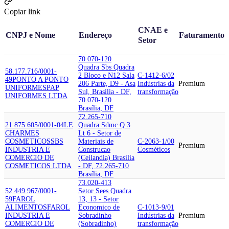
Copiar link
CNAE e
CNPJ e Nome
Endereço
Faturamento
Setor
70.070-120
Quadra Sbs Quadra
58.177.716/0001-
2 Bloco e N12 Sala
C-1412-6/02
49
PONTO A PONTO
206 Parte, D9 - Asa
Indústrias da
Premium
UNIFORMES
PAP
Sul, Brasilia - DF,
transformação
UNIFORMES LTDA
70.070-120
Brasília, DF
72.265-710
21.875.605/0001-04
LE
Quadra Sdmc Q 3
CHARMES
Lt 6 - Setor de
COSMETICOS
SBS
Materiais de
C-2063-1/00
Premium
INDUSTRIA E
Construcao
Cosméticos
COMERCIO DE
(Ceilandia) Brasilia
COSMETICOS LTDA
- DF, 72.265-710
Brasília, DF
73.020-413
52.449.967/0001-
Setor Sees Quadra
59
FAROL
13, 13 - Setor
ALIMENTOS
FAROL
Economico de
C-1013-9/01
INDUSTRIA E
Sobradinho
Indústrias da
Premium
COMERCIO DE
(Sobradinho)
transformação