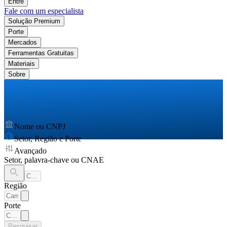
Entre
Fale com um especialista
Solução Premium
Porte
Mercados
Ferramentas Gratuitas
Materiais
Sobre
Nome ou CNPJ
Setor, Região e Porte
Avançado
Setor, palavra-chave ou CNAE
Região
Porte
Pesquisar