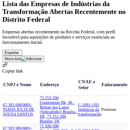
Lista das Empresas de Indústrias da
Transformação Abertas Recentemente no
Distrito Federal
Empresas abertas recentemente na Receita Federal, com perfil
favorável para aquisições de produtos e serviços essenciais ao
funcionamento inicial.
Exportar
Nova lista
Copiar link
CNAE e
CNPJ e Nome
Endereço
Faturamento
Setor
73.252-200
Condominio Rk, 46 -
67.303.698/0001-
C-1091-1/02
Regiao dos Lagos
95
ANA JULIA DE
Indústrias da
Premium
(Sobradinho) Brasilia -
SOUSA SANTOS
transformação
DF, 73.252-200
Brasília, DF
71.926-500
67.303.989/0001-