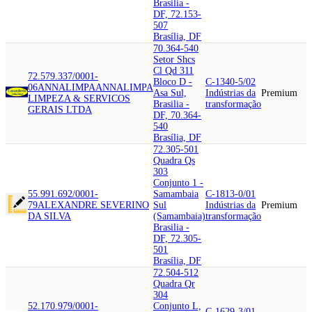
Brasilia -
DF, 72.153-
507
Brasília, DF
70.364-540
Setor Shcs
Cl Qd 311
72.579.337/0001-
Bloco D -
C-1340-5/02
06
ANNALIMPA
ANNALIMPA
Asa Sul,
Indústrias da
Premium
LIMPEZA & SERVICOS
Brasilia -
transformação
GERAIS LTDA
DF, 70.364-
540
Brasília, DF
72.305-501
Quadra Qs
303
Conjunto 1 -
55.991.692/0001-
Samambaia
C-1813-0/01
79
ALEXANDRE SEVERINO
Sul
Indústrias da
Premium
DA SILVA
(Samambaia)
transformação
Brasilia -
DF, 72.305-
501
Brasília, DF
72.504-512
Quadra Qr
304
52.170.979/0001-
Conjunto L,
C-1629-3/01