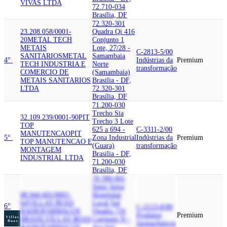
VIVAS LTDA
72.710-034
Brasília, DF
72.320-301
23.208.058/0001-
Quadra Qi 416
20
METAL TECH
Conjunto 1
METAIS
Lote, 27/28 -
C-2813-5/00
SANITARIOS
METAL
Samambaia
4°
Indústrias da
Premium
TECH INDUSTRIA E
Norte
transformação
COMERCIO DE
(Samambaia)
METAIS SANITARIOS
Brasilia - DF,
LTDA
72.320-301
Brasília, DF
71.200-030
Trecho Sia
32.109.239/0001-90
PIT
Trecho 3 Lote
TOP
625 a 694 -
C-3311-2/00
MANUTENCAO
PIT
5°
Zona Industrial
Indústrias da
Premium
TOP MANUTENCAO E
(Guara)
transformação
MONTAGEM
Brasilia - DF,
INDUSTRIAL LTDA
71.200-030
Brasília, DF
70.390-901
Setor Setor
08.944.601/0001-
Hospitalar
64
VILLAS BOAS
Local Sul
6°
C-2123-8/00
RADIOFARMACOS
Quadra 716
Produtos
Premium
BRASIL
VILLAS BOAS
Conjunto N -
farmacêuticos