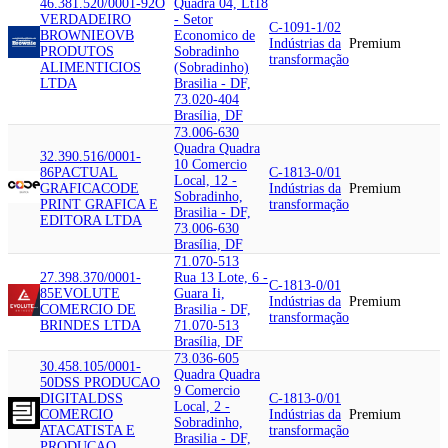
46.381.520/0001-92
O
Quadra 04, Lt18
VERDADEIRO
- Setor
C-1091-1/02
BROWNIE
OVB
Economico de
Indústrias da
Premium
PRODUTOS
Sobradinho
transformação
ALIMENTICIOS
(Sobradinho)
LTDA
Brasilia - DF,
73.020-404
Brasília, DF
73.006-630
Quadra Quadra
32.390.516/0001-
10 Comercio
86
PACTUAL
C-1813-0/01
Local, 12 -
GRAFICA
CODE
Indústrias da
Premium
Sobradinho,
PRINT GRAFICA E
transformação
Brasilia - DF,
EDITORA LTDA
73.006-630
Brasília, DF
71.070-513
27.398.370/0001-
Rua 13 Lote, 6 -
C-1813-0/01
85
EVOLUTE
Guara Ii,
Indústrias da
Premium
COMERCIO DE
Brasilia - DF,
transformação
BRINDES LTDA
71.070-513
Brasília, DF
73.036-605
30.458.105/0001-
Quadra Quadra
50
DSS PRODUCAO
9 Comercio
DIGITAL
DSS
C-1813-0/01
Local, 2 -
COMERCIO
Indústrias da
Premium
Sobradinho,
ATACATISTA E
transformação
Brasilia - DF,
PRODUCAO