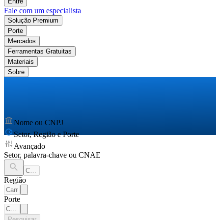
Entre
Fale com um especialista
Solução Premium
Porte
Mercados
Ferramentas Gratuitas
Materiais
Sobre
Nome ou CNPJ
Setor, Região e Porte
Avançado
Setor, palavra-chave ou CNAE
Região
Porte
Pesquisar