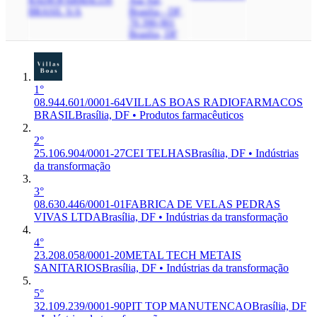
RADIOFARMACOS
Asa Sul,
BRASIL S/A
Brasilia - DF,
70.390-901
Brasília, DF
1°
08.944.601/0001-64
VILLAS BOAS RADIOFARMACOS
BRASIL
Brasília, DF • Produtos farmacêuticos
2°
25.106.904/0001-27
CEI TELHAS
Brasília, DF • Indústrias
da transformação
3°
08.630.446/0001-01
FABRICA DE VELAS PEDRAS
VIVAS LTDA
Brasília, DF • Indústrias da transformação
4°
23.208.058/0001-20
METAL TECH METAIS
SANITARIOS
Brasília, DF • Indústrias da transformação
5°
32.109.239/0001-90
PIT TOP MANUTENCAO
Brasília, DF