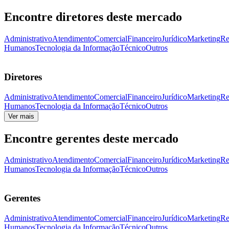
Encontre diretores deste mercado
Administrativo
Atendimento
Comercial
Financeiro
Jurídico
Marketing
Re
Humanos
Tecnologia da Informação
Técnico
Outros
Diretores
Administrativo
Atendimento
Comercial
Financeiro
Jurídico
Marketing
Re
Humanos
Tecnologia da Informação
Técnico
Outros
Ver mais
Encontre gerentes deste mercado
Administrativo
Atendimento
Comercial
Financeiro
Jurídico
Marketing
Re
Humanos
Tecnologia da Informação
Técnico
Outros
Gerentes
Administrativo
Atendimento
Comercial
Financeiro
Jurídico
Marketing
Re
Humanos
Tecnologia da Informação
Técnico
Outros