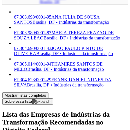
Brasília, DF
67.303.698/0001-95
ANA JULIA DE SOUSA
SANTOS
Brasília, DF • Indústrias da transformação
67.303.989/0001-83
MARIA TEREZA FRAZAO DE
SOUZA LEAO
Brasília, DF • Indústrias da transformação
67.304.690/0001-43
JOAO PAULO PINTO DE
OLIVEIRA
Brasília, DF • Indústrias da transformação
67.305.014/0001-94
THAMIRES SANTOS DE
MELO
Brasília, DF • Indústrias da transformação
67.304.623/0001-29
FRANK DANIEL NUNES DA
SILVA
Brasília, DF • Indústrias da transformação
Mostrar listas completas
Sobre essa lista
Lista das Empresas de Indústrias da
Transformação Recomendadas no