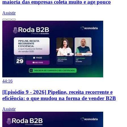
maioria das empresas coleta muito e age pouco
Assistir
44:16
[Episódio 9 - 2026] Pipeline, receita recorrente e
eficiência: o que mudou na forma de vender B2B
Assistir