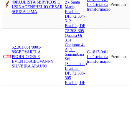
40
PAULISTA SERVICOS E
2 - Santa
Indústrias da
Premium
USINAGENS
HELIO CESAR
Maria,
transformação
SOUZA LIMA
Brasilia -
DF, 72.504-
512
Brasília, DF
72.308-305
Quadra Qr
314
Conjunto 4-
52.301.031/0001-
A, 1 -
86
GEOVARELA
C-1813-0/01
Samambaia
PRODUCOES E
Indústrias da
Premium
Sul
EVENTOS
GEOVANNY
transformação
(Samambaia)
SILVEIRA ARAUJO
Brasilia -
DF, 72.308-
305
Brasília, DF
72.153-507
Setor Sig
Conjunto G
Lote 03
67.017.683/0001-60
MISSIO
Loja, 1 -
C-1813-0/01
DEI PUBLICACOES
MISSIO
Taguatinga
Indústrias da
Premium
DEI PUBLICACOES E
Norte
transformação
EDITORA LTDA
(Taguatinga)
Brasilia -
DF, 72.153-