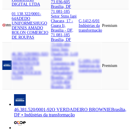
73.036-605
DIGITAL LTDA
Brasília, DF
71.081-185
01.138.322/0001-
Setor Stms Iapi
64
ADEDO
Chacara, 17 -
C-1412-6/01
UNIFORMES
HUGO
Guara Ii,
Indústrias da
Premium
DENNIS AMADO
Brasilia - DF,
transformação
ROLON COMERCIO
71.081-185
DE ROUPAS
Brasília, DF
73.020-404
Setor Sees,
46.381.520/0001-92
O
Quadra 04, Lt18
VERDADEIRO
- Setor
C-1091-1/02
BROWNIE
OVB
Economico de
Indústrias da
Premium
PRODUTOS
Sobradinho
transformação
ALIMENTICIOS
(Sobradinho)
LTDA
Brasilia - DF,
73.020-404
Brasília, DF
46.381.520/0001-92
O VERDADEIRO BROWNIE
Brasília,
DF • Indústrias da transformação