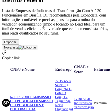
Distrito Federal
Lista de Empresas de Indústrias da Transformação Com Até 20
Funcionários em Brasília, DF recomendadas pela Econodata, com
informações confiáveis e precisas, pensada para a rotina do
vendedor, economizando tempo e focando no Lead Ideal para um
funil de vendas eficiente. É a verdade que vende: menos listas frias,
mais leads qualificados no seu funil.
Exportar
Nova lista
Copiar link
CNAE e
CNPJ e Nome
Endereço
Faturame
Setor
72.153-507
Setor Sig
Conjunto G
Lote 03
67.017.683/0001-60
MISSIO
Loja, 1 -
C-1813-0/01
DEI PUBLICACOES
MISSIO
Taguatinga
Indústrias da
Premium
DEI PUBLICACOES E
Norte
transformação
EDITORA LTDA
(Taguatinga)