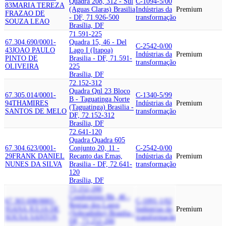
Quadra 208, 312 - Sul
C-1094-5/00
83
MARIA TEREZA
(Aguas Claras) Brasilia
Indústrias da
Premium
FRAZAO DE
- DF, 71.926-500
transformação
SOUZA LEAO
Brasília, DF
71.591-225
67.304.690/0001-
Quadra 15, 46 - Del
C-2542-0/00
43
JOAO PAULO
Lago I (Itapoa)
Indústrias da
Premium
PINTO DE
Brasilia - DF, 71.591-
transformação
OLIVEIRA
225
Brasília, DF
72.152-312
Quadra Qnl 23 Bloco
67.305.014/0001-
C-1340-5/99
B - Taguatinga Norte
94
THAMIRES
Indústrias da
Premium
(Taguatinga) Brasilia -
SANTOS DE MELO
transformação
DF, 72.152-312
Brasília, DF
72.641-120
Quadra Quadra 605
67.304.623/0001-
Conjunto 20, 11 -
C-2542-0/00
29
FRANK DANIEL
Recanto das Emas,
Indústrias da
Premium
NUNES DA SILVA
Brasilia - DF, 72.641-
transformação
120
Brasília, DF
73.252-200
Condominio Rk, 46 -
67.303.698/0001-
C-1091-1/02
Regiao dos Lagos
95
ANA JULIA DE
Indústrias da
Premium
(Sobradinho) Brasilia -
SOUSA SANTOS
transformação
DF, 73.252-200