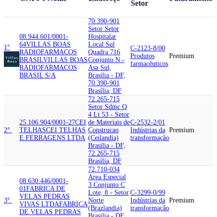
Setor
70.390-901
Setor Setor
08.944.601/0001-
Hospitalar
64
VILLAS BOAS
Local Sul
1°
C-2123-8/00
RADIOFARMACOS
Quadra 716
Produtos
Premium
BRASIL
VILLAS BOAS
Conjunto N -
farmacêuticos
RADIOFARMACOS
Asa Sul,
BRASIL S/A
Brasilia - DF,
70.390-901
Brasília, DF
72.265-715
Setor Sdmc Q
4 Lt 53 - Setor
25.106.904/0001-27
CEI
de Materiais de
C-2532-2/01
2°
TELHAS
CEI TELHAS
Construcao
Indústrias da
Premium
E FERRAGENS LTDA
(Ceilandia)
transformação
Brasilia - DF,
72.265-715
Brasília, DF
72.710-034
Area Especial
08.630.446/0001-
3 Conjunto C
01
FABRICA DE
Lote, 8 - Setor
C-3299-0/99
VELAS PEDRAS
3°
Norte
Indústrias da
Premium
VIVAS LTDA
FABRICA
(Brazlandia)
transformação
DE VELAS PEDRAS
Brasilia - DF,