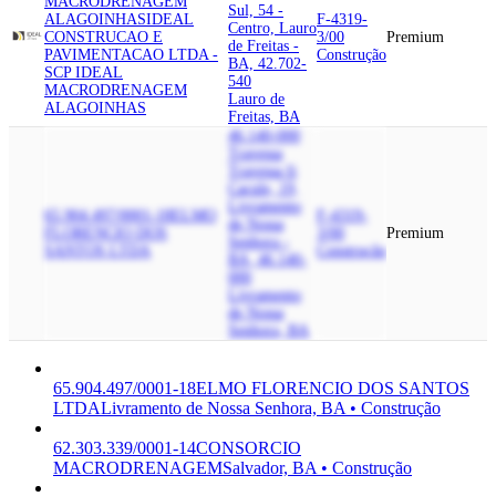
MACRODRENAGEM
Sul, 54 -
ALAGOINHAS
IDEAL
F-4319-
Centro, Lauro
CONSTRUCAO E
3/00
Premium
de Freitas -
PAVIMENTACAO LTDA -
Construção
BA, 42.702-
SCP IDEAL
540
MACRODRENAGEM
Lauro de
ALAGOINHAS
Freitas, BA
46.140-000
Travessa
Travessa Ii
Cacule, 19,
Livramento
65.904.497/0001-18
ELMO
F-4319-
de Nossa
FLORENCIO DOS
3/00
Premium
Senhora -
SANTOS LTDA
Construção
BA, 46.140-
000
Livramento
de Nossa
Senhora, BA
65.904.497/0001-18
ELMO FLORENCIO DOS SANTOS
LTDA
Livramento de Nossa Senhora, BA • Construção
62.303.339/0001-14
CONSORCIO
MACRODRENAGEM
Salvador, BA • Construção