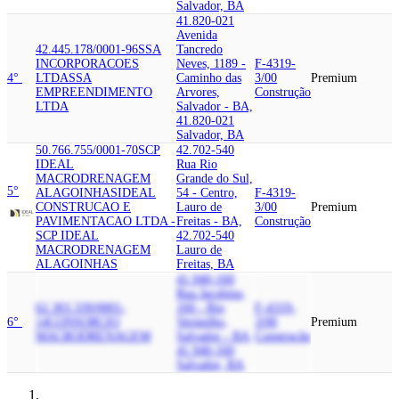
Salvador, BA
41.820-021
Avenida
42.445.178/0001-96
SSA
Tancredo
INCORPORACOES
Neves, 1189 -
F-4319-
4°
LTDA
SSA
Caminho das
3/00
Premium
EMPREENDIMENTO
Arvores,
Construção
LTDA
Salvador - BA,
41.820-021
Salvador, BA
50.766.755/0001-70
SCP
42.702-540
IDEAL
Rua Rio
MACRODRENAGEM
Grande do Sul,
5°
ALAGOINHAS
IDEAL
54 - Centro,
F-4319-
CONSTRUCAO E
Lauro de
3/00
Premium
PAVIMENTACAO LTDA -
Freitas - BA,
Construção
SCP IDEAL
42.702-540
MACRODRENAGEM
Lauro de
ALAGOINHAS
Freitas, BA
41.940-160
Rua Jacobina,
62.303.339/0001-
160 - Rio
F-4319-
6°
14
CONSORCIO
Vermelho,
3/00
Premium
MACRODRENAGEM
Salvador - BA,
Construção
41.940-160
Salvador, BA