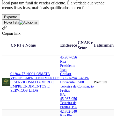
Ideal para um funil de vendas eficiente. É a verdade que vende:
menos listas frias, mais leads qualificados no seu funil.
Exportar
Nova lista
Copiar link
CNAE e
CNPJ e Nome
Endereço
Faturament
Setor
45.987-056
Rua
Presidente
Joao
01.944.771/0001-08
MATA
Goulart,
VERDE EMPREENDIMENTOS
130 - Novo
F-4319-
E SERVICOS
MATA VERDE
Horizonte,
3/00
Premium
EMPREENDIMENTOS E
Teixeira de
Construção
SERVICOS LTDA
Freitas -
BA,
45.987-056
Teixeira de
Freitas, BA
42.702-540
Rua Rio