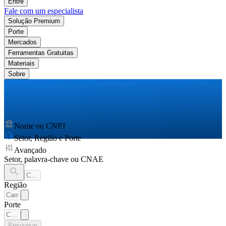
Entre
Fale com um especialista
Solução Premium
Porte
Mercados
Ferramentas Gratuitas
Materiais
Sobre
Nome ou CNPJ
Setor, Região e Porte
Avançado
Setor, palavra-chave ou CNAE
Região
Porte
Pesquisar