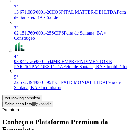
2°
13.671.086/0001-26
HOSPITAL MATTER-DEI LTDA
Feira
de Santana, BA • Saúde
3°
02.151.760/0001-25
SCIFS
Feira de Santana, BA •
Construção
4°
08.844.126/0001-54
JMR EMPREENDIMENTOS E
PARTICIPACOES LTDA
Feira de Santana, BA • Imobiliário
5°
22.572.394/0001-95
E.C. PATRIMONIAL LTDA
Feira de
Santana, BA • Imobiliário
Ver ranking completo
Sobre essa lista
Premium
Conheça a Plataforma Premium da
Econodata