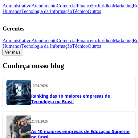
Administrativo
Atendimento
Comercial
Financeiro
Jurídico
Marketing
Re
Humanos
Tecnologia da Informação
Técnico
Outros
Gerentes
Administrativo
Atendimento
Comercial
Financeiro
Jurídico
Marketing
Re
Humanos
Tecnologia da Informação
Técnico
Outros
Ver mais
Conheça nosso blog
12/01/2026
Ranking das 10 maiores empresas de
Tecnologia no Brasil
21/01/2026
As 10 maiores empresas de Educação Superior
no Brasil