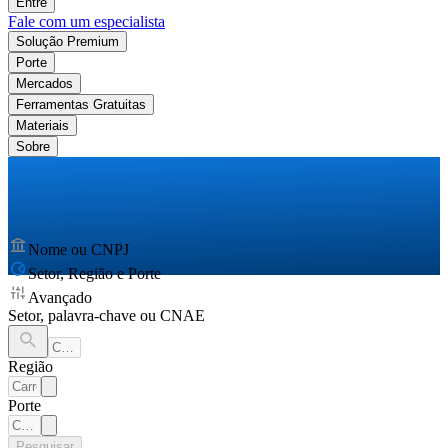
Entre
Fale com um especialista
Solução Premium
Porte
Mercados
Ferramentas Gratuitas
Materiais
Sobre
Nome ou CNPJ
Setor, Região e Porte
Avançado
Setor, palavra-chave ou CNAE
Região
Porte
Pesquisar