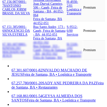
67.156.007/0001-
H-4930-
Joao Durval Carneiro,
78
ANTONIO
2/01
506 - Caseb, Feira de
Premium
CARLOS JOBIM
Logística e
Santana - BA, 44.052-
BRASIL DA SILVA
Transporte
064
Feira de Santana, BA
44.052-051
67.151.385/0001-
Rua Santo Andre, 173 -
S-9512-
69
INOCENCIO DA
Caseb, Feira de Santana
6/00
Premium
SILVA ESTRELA
- BA, 44.052-051
Serviços
Feira de Santana, BA
44.052-162
67.301.607/0001-
H-5320-
Rua Solemar, 353 -
82
NIVALDO
2/02
Caseb, Feira de Santana
Premium
MACHADO DE
Logística e
- BA, 44.052-162
JESUS
Transporte
Feira de Santana, BA
67.301.607/0001-82
NIVALDO MACHADO DE
JESUS
Feira de Santana, BA • Logística e Transporte
67.257.780/0001-20
SADY ANE PEDREIRA DA PAZ
Feira
de Santana, BA • Restaurantes
67.168.861/0001-54
GEYSA ALMEIDA DOS
SANTOS
Feira de Santana, BA • Logística e Transporte