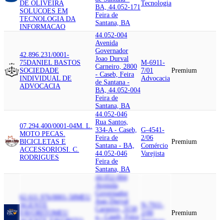
DE OLIVEIRA
Tecnologia
BA, 44.052-171
SOLUCOES EM
Feira de
TECNOLOGIA DA
Santana, BA
INFORMACAO
44.052-004
Avenida
Governador
42.896.231/0001-
Joao Durval
75
DANIEL BASTOS
M-6911-
Carneiro, 2800
SOCIEDADE
7/01
Premium
- Caseb, Feira
INDIVIDUAL DE
Advocacia
de Santana -
ADVOCACIA
BA, 44.052-004
Feira de
Santana, BA
44.052-046
Rua Santos,
07.294.400/0001-04
M. L.
334-A - Caseb,
G-4541-
MOTO PECAS.
Feira de
2/06
BICICLETAS E
Premium
Santana - BA,
Comércio
ACCESSORIOS
I. C.
44.052-046
Varejista
RODRIGUES
Feira de
Santana, BA
44.052-004
Avenida
Governador
62.611.976/0001-58
MEU
Joao Durval
AGENTE
N-7911-
Carneiro, 3158
FAVORITO
MEU
2/00
Premium
a - Caseb, Feira