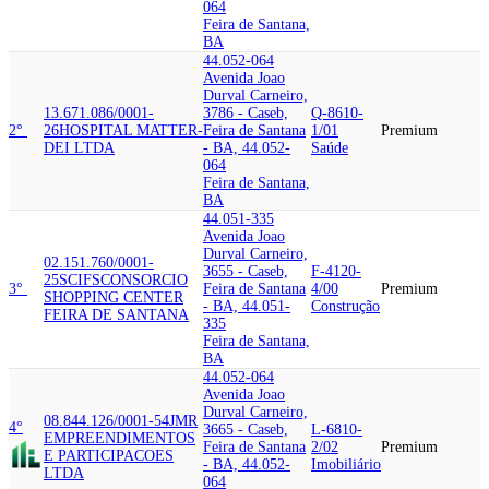
064
Feira de Santana,
BA
44.052-064
Avenida Joao
Durval Carneiro,
13.671.086/0001-
3786 - Caseb,
Q-8610-
2°
26
HOSPITAL MATTER-
Feira de Santana
1/01
Premium
DEI LTDA
- BA, 44.052-
Saúde
064
Feira de Santana,
BA
44.051-335
Avenida Joao
Durval Carneiro,
02.151.760/0001-
3655 - Caseb,
F-4120-
25
SCIFS
CONSORCIO
3°
Feira de Santana
4/00
Premium
SHOPPING CENTER
- BA, 44.051-
Construção
FEIRA DE SANTANA
335
Feira de Santana,
BA
44.052-064
Avenida Joao
Durval Carneiro,
08.844.126/0001-54
JMR
4°
3665 - Caseb,
L-6810-
EMPREENDIMENTOS
Feira de Santana
2/02
Premium
E PARTICIPACOES
- BA, 44.052-
Imobiliário
LTDA
064