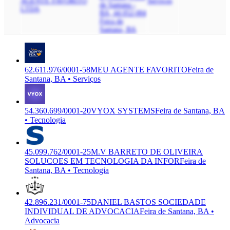
AGENTE FAVORITO
Serviços
de Santana -
LTDA
BA, 44.052-004
Feira de
Santana, BA
62.611.976/0001-58
MEU AGENTE FAVORITO
Feira de
Santana, BA • Serviços
54.360.699/0001-20
VYOX SYSTEMS
Feira de Santana, BA
• Tecnologia
45.099.762/0001-25
M.V BARRETO DE OLIVEIRA
SOLUCOES EM TECNOLOGIA DA INFOR
Feira de
Santana, BA • Tecnologia
42.896.231/0001-75
DANIEL BASTOS SOCIEDADE
INDIVIDUAL DE ADVOCACIA
Feira de Santana, BA •
Advocacia