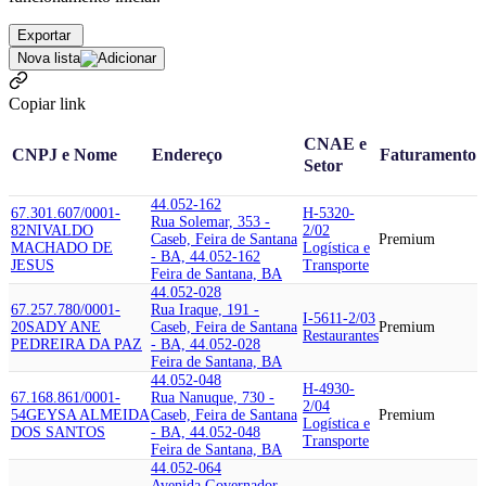
Exportar
Nova lista
Copiar link
CNAE e
CNPJ e Nome
Endereço
Faturamento
Setor
44.052-162
67.301.607/0001-
H-5320-
Rua Solemar, 353 -
82
NIVALDO
2/02
Caseb, Feira de Santana
Premium
MACHADO DE
Logística e
- BA, 44.052-162
JESUS
Transporte
Feira de Santana, BA
44.052-028
67.257.780/0001-
Rua Iraque, 191 -
I-5611-2/03
20
SADY ANE
Caseb, Feira de Santana
Premium
Restaurantes
PEDREIRA DA PAZ
- BA, 44.052-028
Feira de Santana, BA
44.052-048
H-4930-
67.168.861/0001-
Rua Nanuque, 730 -
2/04
54
GEYSA ALMEIDA
Caseb, Feira de Santana
Premium
Logística e
DOS SANTOS
- BA, 44.052-048
Transporte
Feira de Santana, BA
44.052-064
Avenida Governador