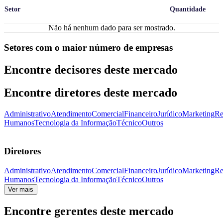
Setor
Quantidade
Não há nenhum dado para ser mostrado.
Setores com o maior número de empresas
Encontre decisores deste mercado
Encontre diretores deste mercado
Administrativo
Atendimento
Comercial
Financeiro
Jurídico
Marketing
Re
Humanos
Tecnologia da Informação
Técnico
Outros
Diretores
Administrativo
Atendimento
Comercial
Financeiro
Jurídico
Marketing
Re
Humanos
Tecnologia da Informação
Técnico
Outros
Ver mais
Encontre gerentes deste mercado