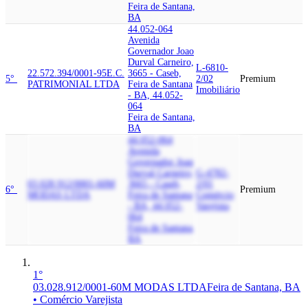
Feira de Santana,
BA
44.052-064
Avenida
Governador Joao
Durval Carneiro,
L-6810-
22.572.394/0001-95
E.C.
3665 - Caseb,
5°
2/02
Premium
PATRIMONIAL LTDA
Feira de Santana
Imobiliário
- BA, 44.052-
064
Feira de Santana,
BA
44.052-064
Avenida
Governador Joao
Durval Carneiro,
G-4782-
03.028.912/0001-60
M
3665 - Caseb,
2/01
6°
Premium
MODAS LTDA
Feira de Santana
Comércio
- BA, 44.052-
Varejista
064
Feira de Santana,
BA
1°
03.028.912/0001-60
M MODAS LTDA
Feira de Santana, BA
• Comércio Varejista