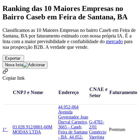
Ranking das 10 Maiores Empresas no
Bairro Caseb em Feira de Santana, BA
Classificamos as 10 Maiores Empresas no bairro Caseb em Feira de
Santana, BA por faturamento estimado com nossa própria IA. É a
lista com a maior previsibilidade e confiabilidade
do
mercado
para
sua prospecção B2B. A verdade que vende.
Exportar
Nova lista
Copiar link
CNAE e
CNPJ e Nome
Endereço
Faturamento
Setor
44.052-064
Avenida
Governador Joao
Durval Carneiro,
G-4782-
03.028.912/0001-60
M
3665 - Caseb,
2/01
1°
Premium
MODAS LTDA
Feira de Santana
Comércio
- BA, 44.052-
Varejista