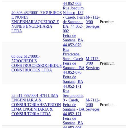
44.052-002
Rua Joaquim
40.805.482/0001-71
QUEIROZ
Nabuco, 137
E NUNES
- Caseb, Feira
M-7112-
ENGENHARIA
QUEIROZ E
de Santana -
0/00
Premium
NUNES ENGENHARIA
BA, 44.052-
Serviços
LTDA
002
Feira de
Santana, BA
44.052-076
Rua
Piracicaba,
03.652.612/0001-
S/nr - Caseb,
M-7112-
57
ROCHEDUS
Feira de
0/00
Premium
CONSTRUCOES
ROCHEDUS
Santana - BA,
Serviços
CONSTRUCOES LTDA
44.052-076
Feira de
Santana, BA
44.052-171
Rua
53.511.799/0001-47
H LIMA
Serranopolis,
ENGENHARIA &
9 - Caseb,
M-7112-
CONSULTORIA
HEVERTON
Feira de
0/00
Premium
LIMA ENGENHARIA &
Santana - BA,
Serviços
CONSULTORIA LTDA
44.052-171
Feira de
Santana, BA
44.052-006