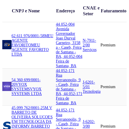
CNAE e
CNPJ e Nome
Endereço
Faturamento
Setor
44.052-004
Avenida
Governador
62.611.976/0001-58
MEU
Joao Durval
AGENTE
N-7911-
Carneiro, 3158
FAVORITO
MEU
2/00
Premium
a - Caseb, Feira
AGENTE FAVORITO
Serviços
de Santana -
LTDA
BA, 44.052-004
Feira de
Santana, BA
44.052-171
Rua
54.360.699/0001-
Serranopolis, 9
J-6201-
20
VYOX
- Caseb, Feira
5/01
Premium
SYSTEMS
VYOX
de Santana -
Tecnologia
SYSTEMS LTDA
BA, 44.052-171
Feira de
Santana, BA
45.099.762/0001-25
M.V
44.052-171
BARRETO DE
Rua
OLIVEIRA SOLUCOES
Serranopolis, 9
EM TECNOLOGIA DA
J-6202-
- Caseb, Feira
INFOR
MV BARRETO
3/00
Premium
de Santana -