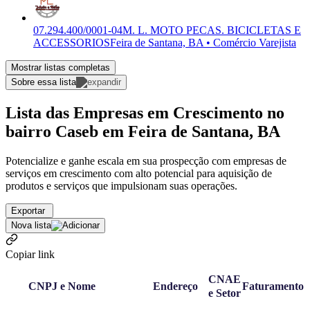
07.294.400/0001-04
M. L. MOTO PECAS. BICICLETAS E
ACCESSORIOS
Feira de Santana, BA • Comércio Varejista
Mostrar listas completas
Sobre essa lista
Lista das Empresas em Crescimento no
bairro Caseb em Feira de Santana, BA
Potencialize e ganhe escala em sua prospecção com empresas de
serviços em crescimento com alto potencial para aquisição de
produtos e serviços que impulsionam suas operações.
Exportar
Nova lista
Copiar link
CNAE
CNPJ e Nome
Endereço
Faturamento
e Setor