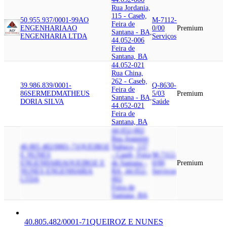
Rua Jordania,
115 - Caseb,
50.955.937/0001-99
AO
M-7112-
Feira de
ENGENHARIA
AO
0/00
Premium
Santana - BA,
ENGENHARIA LTDA
Serviços
44.052-006
Feira de
Santana, BA
44.052-021
Rua China,
262 - Caseb,
39.986.839/0001-
Q-8630-
Feira de
86
SERMED
MATHEUS
5/03
Premium
Santana - BA,
DORIA SILVA
Saúde
44.052-021
Feira de
Santana, BA
44.052-002
Rua Joaquim
40.805.482/0001-71
QUEIROZ
Nabuco, 137
E NUNES
- Caseb, Feira
M-7112-
ENGENHARIA
QUEIROZ E
de Santana -
0/00
Premium
NUNES ENGENHARIA
BA, 44.052-
Serviços
LTDA
002
Feira de
Santana, BA
40.805.482/0001-71
QUEIROZ E NUNES