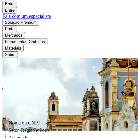
Entre
Entre
Fale com um especialista
Solução Premium
Porte
Mercados
Ferramentas Gratuitas
Materiais
Sobre
Nome ou CNPJ
Setor, Região e Porte
Avançado