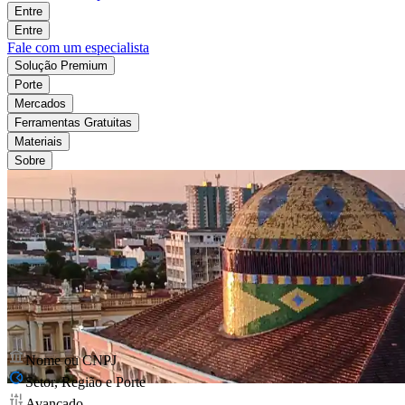
Entre
Entre
Fale com um especialista
Solução Premium
Porte
Mercados
Ferramentas Gratuitas
Materiais
Sobre
Nome ou CNPJ
Setor, Região e Porte
Avançado