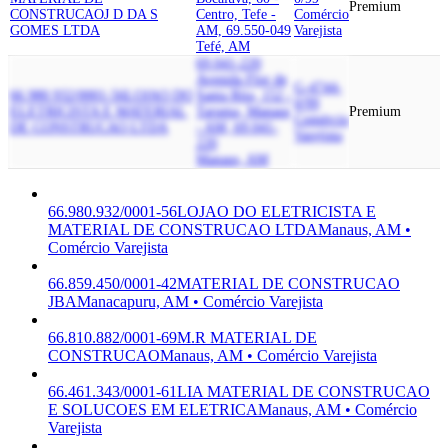
Premium
CONSTRUCAO
J D DA S
Centro, Tefe -
Comércio
GOMES LTDA
AM, 69.550-049
Varejista
Tefé, AM
69.041-220
Avenida Flor de
G-4744-
66.980.932/0001-56
LOJAO DO
Santa Rita, 152 -
0/99
ELETRICISTA E MATERIAL
Taruma, Manaus
Premium
Comércio
DE CONSTRUCAO LTDA
- AM, 69.041-
Varejista
220
Manaus, AM
66.980.932/0001-56
LOJAO DO ELETRICISTA E
MATERIAL DE CONSTRUCAO LTDA
Manaus, AM •
Comércio Varejista
66.859.450/0001-42
MATERIAL DE CONSTRUCAO
JBA
Manacapuru, AM • Comércio Varejista
66.810.882/0001-69
M.R MATERIAL DE
CONSTRUCAO
Manaus, AM • Comércio Varejista
66.461.343/0001-61
LIA MATERIAL DE CONSTRUCAO
E SOLUCOES EM ELETRICA
Manaus, AM • Comércio
Varejista