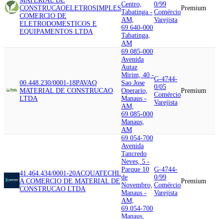
MATERIAL DE
Centro,
0/99
CONSTRUCAO
ELETROSIMPLES
Premium
Tabatinga -
Comércio
COMERCIO DE
AM,
Varejista
ELETRODOMESTICOS E
69.640-000
EQUIPAMENTOS LTDA
Tabatinga,
AM
69.085-000
Avenida
Autaz
Mirim, 40 -
G-4744-
00.448.230/0001-18
PAVAO
Sao Jose
0/05
MATERIAL DE CONSTRUCAO
Operario,
Premium
Comércio
LTDA
Manaus -
Varejista
AM,
69.085-000
Manaus,
AM
69.054-700
Avenida
Tancredo
Neves, 5 -
Parque 10
G-4744-
41.464.434/0001-20
ACQUATECH
L
de
0/99
A COMERCIO DE MATERIAL DE
Premium
Novembro,
Comércio
CONSTRUCAO LTDA
Manaus -
Varejista
AM,
69.054-700
Manaus,