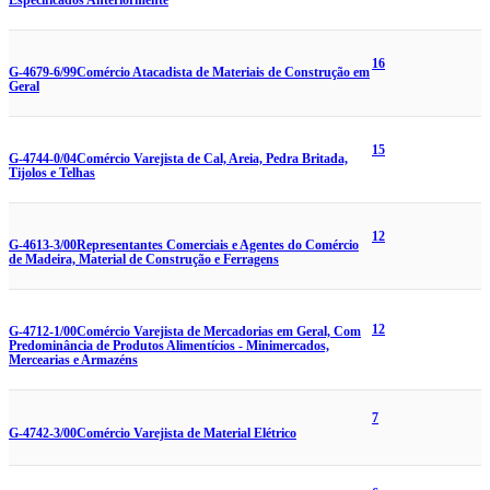
Especificados Anteriormente
16
G-4679-6/99
Comércio Atacadista de Materiais de Construção em
Geral
15
G-4744-0/04
Comércio Varejista de Cal, Areia, Pedra Britada,
Tijolos e Telhas
12
G-4613-3/00
Representantes Comerciais e Agentes do Comércio
de Madeira, Material de Construção e Ferragens
12
G-4712-1/00
Comércio Varejista de Mercadorias em Geral, Com
Predominância de Produtos Alimentícios - Minimercados,
Mercearias e Armazéns
7
G-4742-3/00
Comércio Varejista de Material Elétrico