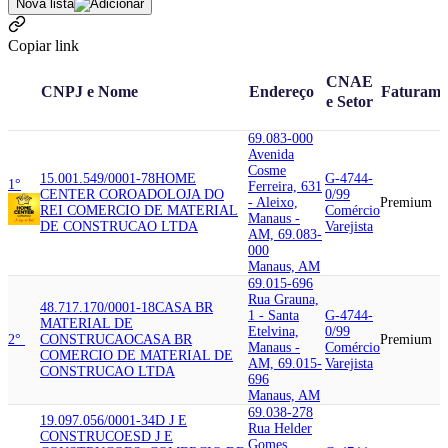
Nova lista
Copiar link
CNAE
CNPJ e Nome
Endereço
Faturame
e Setor
69.083-000
Avenida
Cosme
15.001.549/0001-78
HOME
G-4744-
1°
Ferreira, 631
CENTER COROADO
LOJA DO
0/99
- Aleixo,
Premium
REI COMERCIO DE MATERIAL
Comércio
Manaus -
DE CONSTRUCAO LTDA
Varejista
AM, 69.083-
000
Manaus, AM
69.015-696
Rua Grauna,
48.717.170/0001-18
CASA BR
1 - Santa
G-4744-
MATERIAL DE
Etelvina,
0/99
2°
CONSTRUCAO
CASA BR
Premium
Manaus -
Comércio
COMERCIO DE MATERIAL DE
AM, 69.015-
Varejista
CONSTRUCAO LTDA
696
Manaus, AM
69.038-278
19.097.056/0001-34
D J E
Rua Helder
CONSTRUCOES
D J E
Gomes