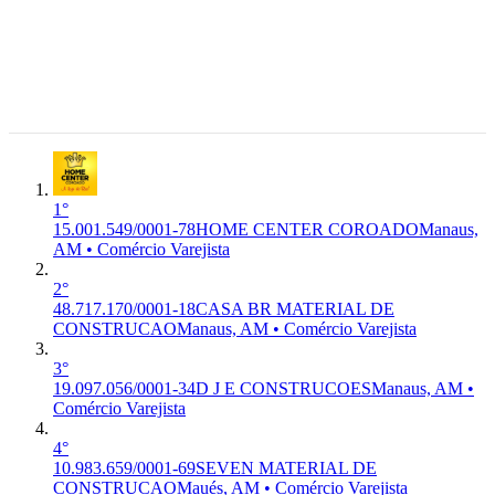
Cosme
15.001.549/0001-78
HOME
G-4744-
6°
Ferreira, 631
CENTER COROADO
LOJA DO
0/99
- Aleixo,
Premium
REI COMERCIO DE MATERIAL
Comércio
Manaus -
DE CONSTRUCAO LTDA
Varejista
AM, 69.083-
000
Manaus, AM
1°
15.001.549/0001-78
HOME CENTER COROADO
Manaus,
AM • Comércio Varejista
2°
48.717.170/0001-18
CASA BR MATERIAL DE
CONSTRUCAO
Manaus, AM • Comércio Varejista
3°
19.097.056/0001-34
D J E CONSTRUCOES
Manaus, AM •
Comércio Varejista
4°
10.983.659/0001-69
SEVEN MATERIAL DE
CONSTRUCAO
Maués, AM • Comércio Varejista