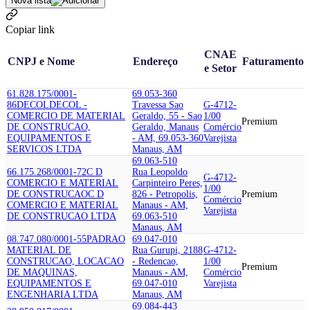
Nova lista
Copiar link
CNAE
CNPJ e Nome
Endereço
Faturamento
e Setor
61.828.175/0001-
69.053-360
86
DECOL
DECOL -
Travessa Sao
G-4712-
COMERCIO DE MATERIAL
Geraldo, 55 - Sao
1/00
Premium
DE CONSTRUCAO,
Geraldo, Manaus
Comércio
EQUIPAMENTOS E
- AM, 69.053-360
Varejista
SERVICOS LTDA
Manaus, AM
69.063-510
66.175.268/0001-72
C D
Rua Leopoldo
G-4712-
COMERCIO E MATERIAL
Carpinteiro Peres,
1/00
DE CONSTRUCAO
C D
826 - Petropolis,
Premium
Comércio
COMERCIO E MATERIAL
Manaus - AM,
Varejista
DE CONSTRUCAO LTDA
69.063-510
Manaus, AM
08.747.080/0001-55
PADRAO
69.047-010
MATERIAL DE
Rua Gurupi, 2188
G-4712-
CONSTRUCAO, LOCACAO
- Redencao,
1/00
Premium
DE MAQUINAS,
Manaus - AM,
Comércio
EQUIPAMENTOS E
69.047-010
Varejista
ENGENHARIA LTDA
Manaus, AM
69.084-443