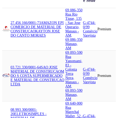
e Setor
69.086-350
Rua Rio
Tique, 135
27.456.166/0001-73
AMAZON EPI
- Sao Jose
G-4744-
COMERCIO DE MATERIAL DE
Operario,
0/99
Premium
CONSTRUCAO
KAYTON JOSE
Manaus -
Comércio
DO CANTO MORAES
AM,
Varejista
69.086-350
Manaus,
AM
69.093-590
Rua
Yanomami,
83 -
03.721.330/0001-64
SAO JOSE
Colonia
G-4744-
MATERIAL DE CONSTRUCAO
M
Terra
0/99
DO S COSTA SUPERMERCADO
Premium
Nova,
Comércio
E MATERIAL DE CONSTRUCAO
Manaus -
Varejista
LTDA
AM,
69.093-590
Manaus,
AM
69.640-000
Rua
08.993.300/0001-
Marechal
20
ELETROSIMPLES -
Mallet, 52 -
G-4744-