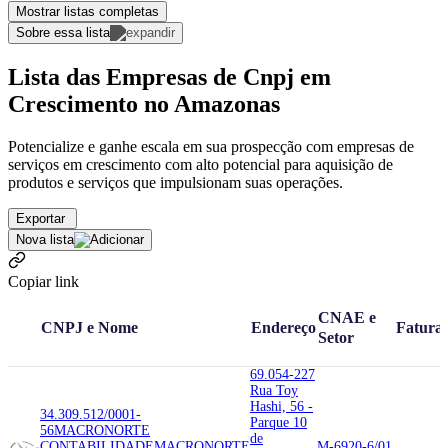
Mostrar listas completas
Sobre essa lista
Lista das Empresas de Cnpj em
Crescimento no Amazonas
Potencialize e ganhe escala em sua prospecção com empresas de
serviços em crescimento com alto potencial para aquisição de
produtos e serviços que impulsionam suas operações.
Exportar
Nova lista
Copiar link
CNAE e
CNPJ e Nome
Endereço
Fatura
Setor
69.054-227
Rua Toy
Hashi, 56 -
34.309.512/0001-
Parque 10
56
MACRONORTE
de
CONTABILIDADE
MACRONORTE
M-6920-6/01