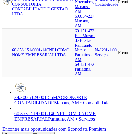
Novembro,
Premium
CONSULTORIA,
Contabilidade
Manaus -
CONTABILIDADE E GESTAO
AM,
LTDA
69.054-227
Manaus,
AM
69.151-472
Rua Mozart
de Freitas -
Raimundo
60.853.151/0001-14
CNPJ COMO
Muniz,
N-8291-1/00
Premium
NOME EMPRESARIAL
LTDA
Parintins -
Serviços
AM,
69.151-472
Parintins,
AM
34.309.512/0001-56
MACRONORTE
CONTABILIDADE
Manaus, AM • Contabilidade
60.853.151/0001-14
CNPJ COMO NOME
EMPRESARIAL
Parintins, AM • Serviços
Encontre mais oportunidades com Econodata Premium