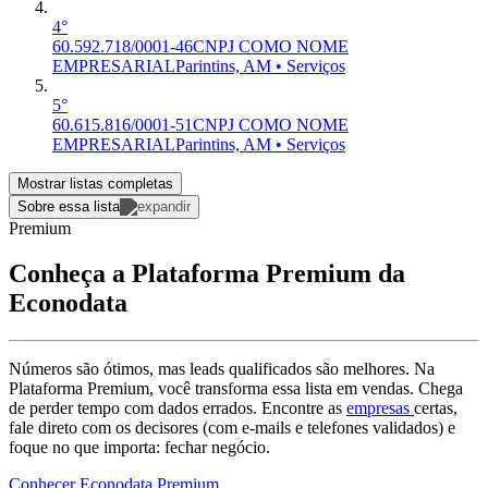
4°
60.592.718/0001-46
CNPJ COMO NOME
EMPRESARIAL
Parintins, AM • Serviços
5°
60.615.816/0001-51
CNPJ COMO NOME
EMPRESARIAL
Parintins, AM • Serviços
Mostrar listas completas
Sobre essa lista
Premium
Conheça a Plataforma Premium da
Econodata
Números são ótimos, mas leads qualificados são melhores. Na
Plataforma Premium, você transforma essa lista em vendas. Chega
de perder tempo com dados errados. Encontre as
empresas
certas,
fale direto com os decisores (com e-mails e telefones validados) e
foque no que importa: fechar negócio.
Conhecer Econodata Premium