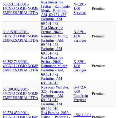
Rua Mozart de
60.853.151/0001-
N-8291-
Freitas - Raimundo
14
CNPJ COMO NOME
1/00
Premium
Muniz, Parintins -
EMPRESARIAL
LTDA
Serviços
AM, 69.151-472
Parintins, AM
69.151-472
Rua Mozart de
60.615.816/0001-
Freitas, 2049 -
N-8291-
51
CNPJ COMO NOME
Raimundo Muniz,
1/00
Premium
EMPRESARIAL
LTDA
Parintins - AM,
Serviços
69.151-472
Parintins, AM
69.151-472
Rua Mozart de
60.592.718/0001-
Freitas, 2046 -
N-8291-
46
CNPJ COMO NOME
Raimundo Muniz,
1/00
Premium
EMPRESARIAL
LTDA
Parintins - AM,
Serviços
69.151-472
Parintins, AM
69.151-512
Rua Joao Meireles,
G-4723-
60.590.902/0001-
326 - Francesa,
7/00
57
CNPJ COMO NOME
Premium
Parintins - AM,
Comércio
EMPRESARIAL
LTDA
69.151-512
Varejista
Parintins, AM
69.152-010
60.574.450/0001-
Rua Paraiba, 2050 -
I-5611-2/01
10
CNPJ COMO NOME
Itauna I, Parintins -
Premium