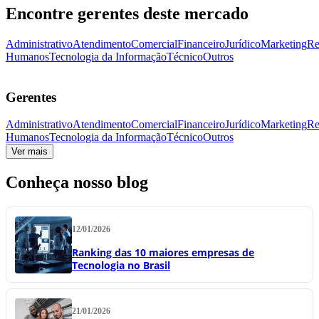
Encontre gerentes deste mercado
Administrativo
Atendimento
Comercial
Financeiro
Jurídico
Marketing
Re
Humanos
Tecnologia da Informação
Técnico
Outros
Gerentes
Administrativo
Atendimento
Comercial
Financeiro
Jurídico
Marketing
Re
Humanos
Tecnologia da Informação
Técnico
Outros
Ver mais
Conheça nosso blog
12/01/2026
Ranking das 10 maiores empresas de
Tecnologia no Brasil
21/01/2026