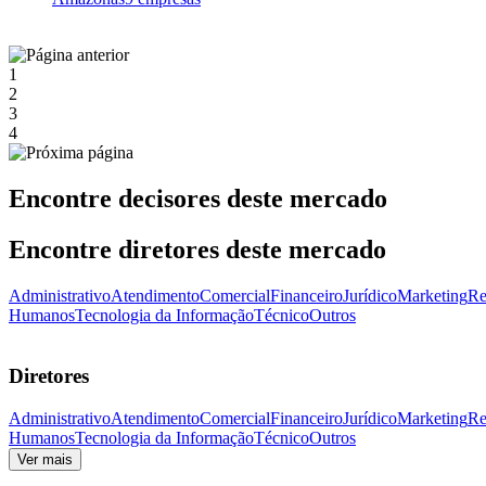
1
2
3
4
Encontre decisores deste mercado
Encontre diretores deste mercado
Administrativo
Atendimento
Comercial
Financeiro
Jurídico
Marketing
Re
Humanos
Tecnologia da Informação
Técnico
Outros
Diretores
Administrativo
Atendimento
Comercial
Financeiro
Jurídico
Marketing
Re
Humanos
Tecnologia da Informação
Técnico
Outros
Ver mais