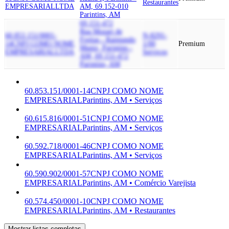
Restaurantes
EMPRESARIAL
LTDA
AM, 69.152-010
Parintins, AM
69.151-472
Rua Mozart de
60.853.151/0001-
N-8291-
Freitas - Raimundo
14
CNPJ COMO NOME
1/00
Premium
Muniz, Parintins -
EMPRESARIAL
LTDA
Serviços
AM, 69.151-472
Parintins, AM
60.853.151/0001-14
CNPJ COMO NOME
EMPRESARIAL
Parintins, AM • Serviços
60.615.816/0001-51
CNPJ COMO NOME
EMPRESARIAL
Parintins, AM • Serviços
60.592.718/0001-46
CNPJ COMO NOME
EMPRESARIAL
Parintins, AM • Serviços
60.590.902/0001-57
CNPJ COMO NOME
EMPRESARIAL
Parintins, AM • Comércio Varejista
60.574.450/0001-10
CNPJ COMO NOME
EMPRESARIAL
Parintins, AM • Restaurantes
Mostrar listas completas