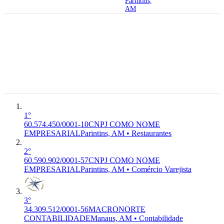
Parintins,
AM
69.152-010
Rua
Paraiba,
2050 -
60.574.450/0001-10
CNPJ COMO
Itauna I,
I-5611-2/01
6°
Premium
NOME EMPRESARIAL
LTDA
Parintins -
Restaurantes
AM,
69.152-010
Parintins,
AM
1°
60.574.450/0001-10
CNPJ COMO NOME
EMPRESARIAL
Parintins, AM • Restaurantes
2°
60.590.902/0001-57
CNPJ COMO NOME
EMPRESARIAL
Parintins, AM • Comércio Varejista
3°
34.309.512/0001-56
MACRONORTE
CONTABILIDADE
Manaus, AM • Contabilidade