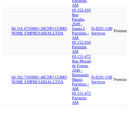
Parintins,
AM
69.152-010
Rua
Paraiba,
2049 -
60.516.673/0001-20
CNPJ COMO
Itauna I,
N-8291-1/00
Premium
NOME EMPRESARIAL
LTDA
Parintins -
Serviços
AM,
69.152-010
Parintins,
AM
69.151-472
Rua Mozart
de Freitas,
2046 -
Raimundo
60.592.718/0001-46
CNPJ COMO
N-8291-1/00
Muniz,
Premium
NOME EMPRESARIAL
LTDA
Serviços
Parintins -
AM,
69.151-472
Parintins,
AM
69.054-227
Rua Toy
Hashi, 56 -
Parque 10
44.282.445/0001-87
CNPJ ATIVO
de
M-7020-4/00