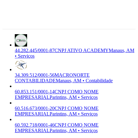
ACADEMY
A 2 N CONSULTORIA
Novembro,
Premium
Serviços
E TREINAMENTO LTDA
Manaus -
AM,
69.054-227
Manaus,
AM
44.282.445/0001-87
CNPJ ATIVO ACADEMY
Manaus, AM
• Serviços
34.309.512/0001-56
MACRONORTE
CONTABILIDADE
Manaus, AM • Contabilidade
60.853.151/0001-14
CNPJ COMO NOME
EMPRESARIAL
Parintins, AM • Serviços
60.516.673/0001-20
CNPJ COMO NOME
EMPRESARIAL
Parintins, AM • Serviços
60.592.718/0001-46
CNPJ COMO NOME
EMPRESARIAL
Parintins, AM • Serviços