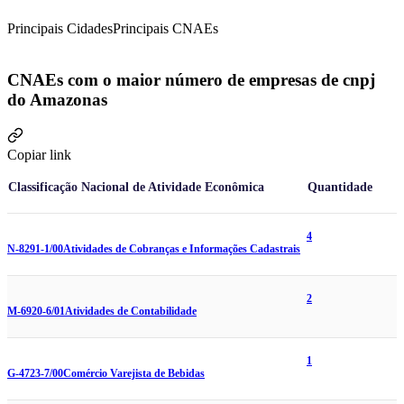
Principais Cidades
Principais CNAEs
CNAEs com o maior número de empresas de cnpj
do Amazonas
Copiar link
Classificação Nacional de Atividade Econômica
Quantidade
4
N-8291-1/00
Atividades de Cobranças e Informações Cadastrais
2
M-6920-6/01
Atividades de Contabilidade
1
G-4723-7/00
Comércio Varejista de Bebidas