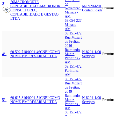
56
MACRONORTE
3°
de
CONTABILIDADE
MACRONORTE
M-6920-6/01
Novembro,
Premium
CONSULTORIA,
Contabilidade
Manaus -
CONTABILIDADE E GESTAO
AM,
LTDA
69.054-227
Manaus,
AM
69.151-472
Rua Mozart
de Freitas,
2046 -
Raimundo
60.592.718/0001-46
CNPJ COMO
N-8291-1/00
4°
Muniz,
Premium
NOME EMPRESARIAL
LTDA
Serviços
Parintins -
AM,
69.151-472
Parintins,
AM
69.151-472
Rua Mozart
de Freitas,
2049 -
Raimundo
60.615.816/0001-51
CNPJ COMO
N-8291-1/00
5°
Muniz,
Premium
NOME EMPRESARIAL
LTDA
Serviços
Parintins -
AM,
69.151-472