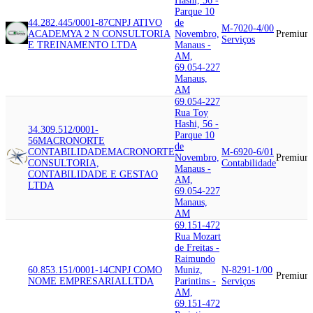
Hashi, 56 -
Parque 10
44.282.445/0001-87
CNPJ ATIVO
de
M-7020-4/00
ACADEMY
A 2 N CONSULTORIA
Novembro,
Premium
Serviços
E TREINAMENTO LTDA
Manaus -
AM,
69.054-227
Manaus,
AM
69.054-227
Rua Toy
Hashi, 56 -
34.309.512/0001-
Parque 10
56
MACRONORTE
de
CONTABILIDADE
MACRONORTE
M-6920-6/01
Novembro,
Premium
CONSULTORIA,
Contabilidade
Manaus -
CONTABILIDADE E GESTAO
AM,
LTDA
69.054-227
Manaus,
AM
69.151-472
Rua Mozart
de Freitas -
Raimundo
60.853.151/0001-14
CNPJ COMO
Muniz,
N-8291-1/00
Premium
NOME EMPRESARIAL
LTDA
Parintins -
Serviços
AM,
69.151-472