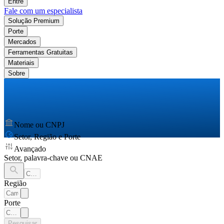
Entre
Fale com um especialista
Solução Premium
Porte
Mercados
Ferramentas Gratuitas
Materiais
Sobre
Nome ou CNPJ
Setor, Região e Porte
Avançado
Setor, palavra-chave ou CNAE
Região
Porte
Pesquisar