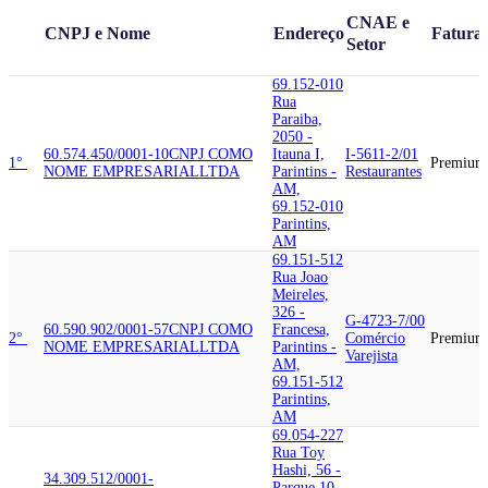
CNAE e
CNPJ e Nome
Endereço
Fatura
Setor
69.152-010
Rua
Paraiba,
2050 -
60.574.450/0001-10
CNPJ COMO
Itauna I,
I-5611-2/01
1°
Premium
NOME EMPRESARIAL
LTDA
Parintins -
Restaurantes
AM,
69.152-010
Parintins,
AM
69.151-512
Rua Joao
Meireles,
326 -
G-4723-7/00
60.590.902/0001-57
CNPJ COMO
Francesa,
2°
Comércio
Premium
NOME EMPRESARIAL
LTDA
Parintins -
Varejista
AM,
69.151-512
Parintins,
AM
69.054-227
Rua Toy
Hashi, 56 -
34.309.512/0001-
Parque 10