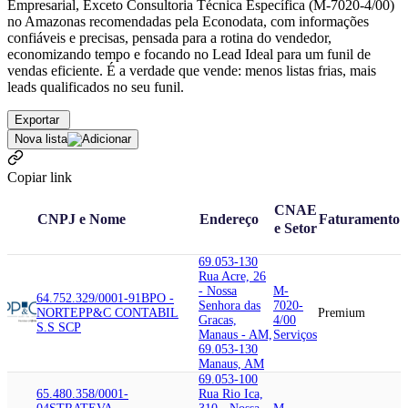
Empresarial, Exceto Consultoria Técnica Específica (M-7020-4/00)
no Amazonas recomendadas pela Econodata, com informações
confiáveis e precisas, pensada para a rotina do vendedor,
economizando tempo e focando no Lead Ideal para um funil de
vendas eficiente. É a verdade que vende: menos listas frias, mais
leads qualificados no seu funil.
Exportar
Nova lista
Copiar link
CNAE
CNPJ e Nome
Endereço
Faturamento
e Setor
69.053-130
Rua Acre, 26
- Nossa
M-
64.752.329/0001-91
BPO -
Senhora das
7020-
NORTE
PP&C CONTABIL
Premium
Gracas,
4/00
S.S SCP
Manaus - AM,
Serviços
69.053-130
Manaus, AM
69.053-100
65.480.358/0001-
Rua Rio Ica,