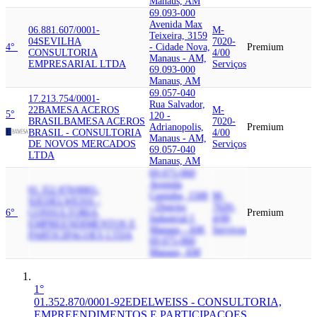
Manaus, AM
69.093-000
Avenida Max
06.881.607/0001-
M-
Teixeira, 3159
04
SEVILHA
7020-
4°
- Cidade Nova,
Premium
CONSULTORIA
4/00
Manaus - AM,
EMPRESARIAL LTDA
Serviços
69.093-000
Manaus, AM
69.057-040
17.213.754/0001-
Rua Salvador,
22
BAMESA ACEROS
M-
5°
120 -
BRASIL
BAMESA ACEROS
7020-
Adrianopolis,
Premium
BRASIL - CONSULTORIA
4/00
Manaus - AM,
DE NOVOS MERCADOS
Serviços
69.057-040
LTDA
Manaus, AM
69.075-060
Avenida
01.352.870/0001-
Cupiuba, 1500
M-
92
EDELWEISS -
- Distrito
7020-
6°
CONSULTORIA,
Premium
Industrial I,
4/00
EMPREENDIMENTOS E
Manaus - AM,
Serviços
PARTICIPACOES LTDA
69.075-060
Manaus, AM
1°
01.352.870/0001-92
EDELWEISS - CONSULTORIA,
EMPREENDIMENTOS E PARTICIPACOES