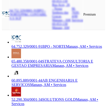
69.053-130
Rua Acre, 26
- Nossa
M-
64.752.329/0001-91
BPO -
Senhora das
7020-
NORTE
PP&C CONTABIL
Premium
Gracas,
4/00
S.S SCP
Manaus - AM,
Serviços
69.053-130
Manaus, AM
64.752.329/0001-91
BPO - NORTE
Manaus, AM • Serviços
65.480.358/0001-04
STRATEVA CONSULTORIA E
GESTAO EMPRESARIA
Manaus, AM • Serviços
60.895.889/0001-44
AB ENGENHARIA E
SERVICOS
Manaus, AM • Serviços
52.290.304/0001-34
SOLUTIONS GOLD
Manaus, AM •
Serviços