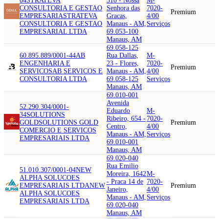
04
STRATEVA
310 - Nossa
M-
CONSULTORIA E GESTAO
Senhora das
7020-
Premium
EMPRESARIA
STRATEVA
Gracas,
4/00
CONSULTORIA E GESTAO
Manaus - AM,
Serviços
EMPRESARIAL LTDA
69.053-100
Manaus, AM
69.058-125
60.895.889/0001-44
AB
Rua Dallas,
M-
ENGENHARIA E
23 - Flores,
7020-
Premium
SERVICOS
AB SERVICOS E
Manaus - AM,
4/00
CONSULTORIA LTDA
69.058-125
Serviços
Manaus, AM
69.010-001
Avenida
52.290.304/0001-
Eduardo
M-
34
SOLUTIONS
Ribeiro, 654 -
7020-
GOLD
SOLUTIONS GOLD
Premium
Centro,
4/00
COMERCIO E SERVICOS
Manaus - AM,
Serviços
EMPRESARIAIS LTDA
69.010-001
Manaus, AM
69.020-040
Rua Emilio
51.010.307/0001-04
NEW
Moreira, 1642
M-
ALPHA SOLUCOES
- Praca 14 de
7020-
EMPRESARIAIS LTDA
NEW
Premium
Janeiro,
4/00
ALPHA SOLUCOES
Manaus - AM,
Serviços
EMPRESARIAIS LTDA
69.020-040
Manaus, AM