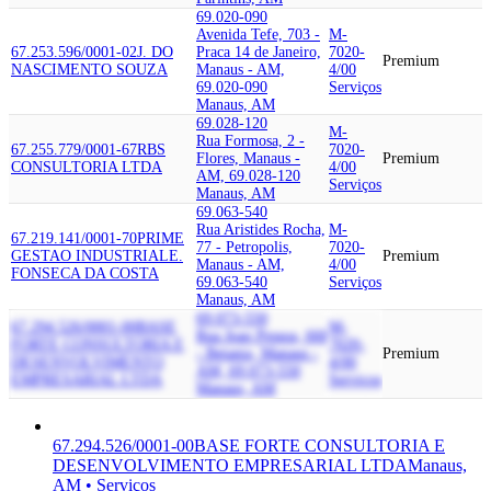
69.020-090
Avenida Tefe, 703 -
M-
67.253.596/0001-02
J. DO
Praca 14 de Janeiro,
7020-
Premium
NASCIMENTO SOUZA
Manaus - AM,
4/00
69.020-090
Serviços
Manaus, AM
69.028-120
M-
Rua Formosa, 2 -
67.255.779/0001-67
RBS
7020-
Flores, Manaus -
Premium
CONSULTORIA LTDA
4/00
AM, 69.028-120
Serviços
Manaus, AM
69.063-540
Rua Aristides Rocha,
M-
67.219.141/0001-70
PRIME
77 - Petropolis,
7020-
GESTAO INDUSTRIAL
E.
Premium
Manaus - AM,
4/00
FONSECA DA COSTA
69.063-540
Serviços
Manaus, AM
69.073-550
67.294.526/0001-00
BASE
M-
Rua Joao Pessoa, 660
FORTE CONSULTORIA E
7020-
- Betania, Manaus -
Premium
DESENVOLVIMENTO
4/00
AM, 69.073-550
EMPRESARIAL LTDA
Serviços
Manaus, AM
67.294.526/0001-00
BASE FORTE CONSULTORIA E
DESENVOLVIMENTO EMPRESARIAL LTDA
Manaus,
AM • Serviços