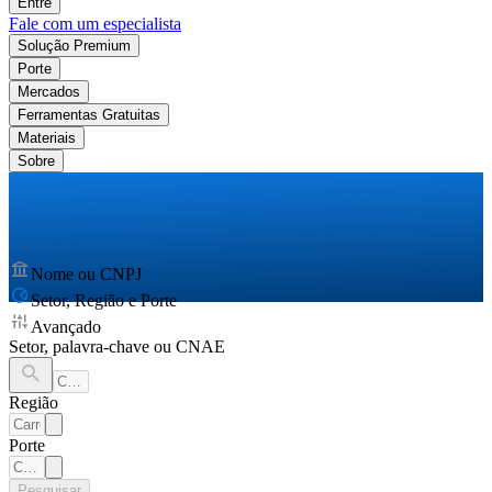
Entre
Fale com um especialista
Solução Premium
Porte
Mercados
Ferramentas Gratuitas
Materiais
Sobre
Nome ou CNPJ
Setor, Região e Porte
Avançado
Setor, palavra-chave ou CNAE
Região
Porte
Pesquisar