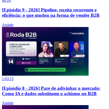
44:16
[Episódio 9 - 2026] Pipeline, receita recorrente e
eficiência: o que mudou na forma de vender B2B
Assistir
1:03:15
[Episódio 8 - 2026] Pare de adivinhar o mercado:
Como IA e dados substituem o achismo no B2B
Assistir