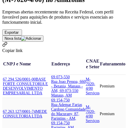
Empresas abertas recentemente na Receita Federal, com perfil
favorável para aquisições de produtos e serviços essenciais ao
funcionamento inicial.
Exportar
Nova lista
Copiar link
CNAE
CNPJ e Nome
Endereço
Faturamento
e Setor
69.073-550
67.294.526/0001-00
BASE
M-
Rua Joao Pessoa, 660
FORTE CONSULTORIA E
7020-
- Betania, Manaus -
Premium
DESENVOLVIMENTO
4/00
AM, 69.073-550
EMPRESARIAL LTDA
Serviços
Manaus, AM
69.154-750
Rua Ademar Farias
M-
Cardoso Comunidade
67.263.127/0001-74
MEDE
7020-
do Macurany, 87,
Premium
CONSULTORIA LTDA
4/00
Parintins - AM,
Serviços
69.154-750
Parintins, AM