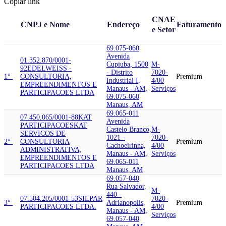
Copiar link
CNAE
CNPJ e Nome
Endereço
Faturamento
e Setor
69.075-060
Avenida
01.352.870/0001-
Cupiuba, 1500
M-
92
EDELWEISS -
- Distrito
7020-
1°
CONSULTORIA,
Premium
Industrial I,
4/00
EMPREENDIMENTOS E
Manaus - AM,
Serviços
PARTICIPACOES LTDA
69.075-060
Manaus, AM
69.065-011
07.450.065/0001-88
KAT
Avenida
PARTICIPACOES
KAT
Castelo Branco,
M-
SERVICOS DE
1021 -
7020-
2°
CONSULTORIA
Premium
Cachoeirinha,
4/00
ADMINISTRATIVA,
Manaus - AM,
Serviços
EMPREENDIMENTOS E
69.065-011
PARTICIPACOES LTDA
Manaus, AM
69.057-040
Rua Salvador,
M-
440 -
07.504.205/0001-53
SILPAR
7020-
3°
Adrianopolis,
Premium
PARTICIPACOES LTDA.
4/00
Manaus - AM,
Serviços
69.057-040