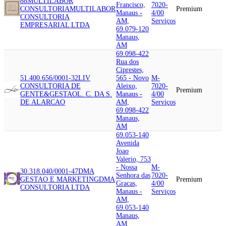
88
MULTILABOR
Francisco,
7020-
CONSULTORIA
MULTILABOR
Premium
Manaus -
4/00
CONSULTORIA
AM,
Serviços
EMPRESARIAL LTDA
69.079-120
Manaus,
AM
69.098-422
Rua dos
Ciprestes,
51.400.656/0001-32
LIV
565 - Novo
M-
CONSULTORIA DE
Aleixo,
7020-
Premium
GENTE&GESTAO
L. C. DA S.
Manaus -
4/00
DE ALARCAO
AM,
Serviços
69.098-422
Manaus,
AM
69.053-140
Avenida
Joao
Valerio, 753
- Nossa
M-
30.318.040/0001-47
DMA
Senhora das
7020-
GESTAO E MARKETING
DMA
Premium
Gracas,
4/00
CONSULTORIA LTDA
Manaus -
Serviços
AM,
69.053-140
Manaus,
AM