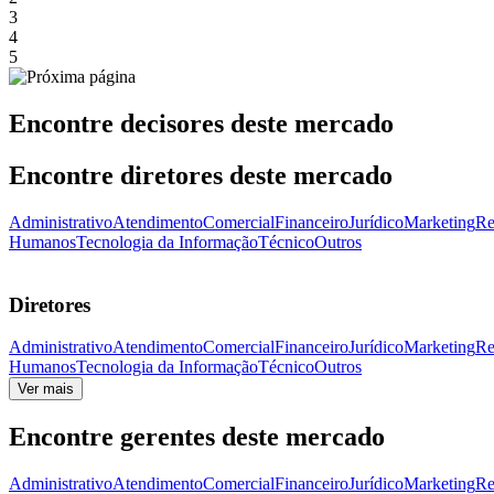
3
4
5
Encontre decisores deste mercado
Encontre diretores deste mercado
Administrativo
Atendimento
Comercial
Financeiro
Jurídico
Marketing
Re
Humanos
Tecnologia da Informação
Técnico
Outros
Diretores
Administrativo
Atendimento
Comercial
Financeiro
Jurídico
Marketing
Re
Humanos
Tecnologia da Informação
Técnico
Outros
Ver mais
Encontre gerentes deste mercado
Administrativo
Atendimento
Comercial
Financeiro
Jurídico
Marketing
Re