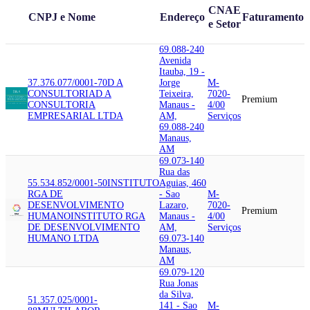
CNAE
CNPJ e Nome
Endereço
Faturamento
e Setor
69.088-240
Avenida
Itauba, 19 -
37.376.077/0001-70
D A
Jorge
M-
CONSULTORIA
D A
Teixeira,
7020-
Premium
CONSULTORIA
Manaus -
4/00
EMPRESARIAL LTDA
AM,
Serviços
69.088-240
Manaus,
AM
69.073-140
Rua das
55.534.852/0001-50
INSTITUTO
Aguias, 460
RGA DE
- Sao
M-
DESENVOLVIMENTO
Lazaro,
7020-
Premium
HUMANO
INSTITUTO RGA
Manaus -
4/00
DE DESENVOLVIMENTO
AM,
Serviços
HUMANO LTDA
69.073-140
Manaus,
AM
69.079-120
Rua Jonas
da Silva,
51.357.025/0001-
141 - Sao
M-