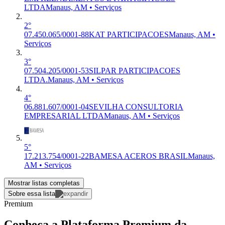
LTDA
Manaus, AM • Serviços
2°
07.450.065/0001-88
KAT PARTICIPACOES
Manaus, AM •
Serviços
3°
07.504.205/0001-53
SILPAR PARTICIPACOES
LTDA.
Manaus, AM • Serviços
4°
06.881.607/0001-04
SEVILHA CONSULTORIA
EMPRESARIAL LTDA
Manaus, AM • Serviços
5°
17.213.754/0001-22
BAMESA ACEROS BRASIL
Manaus,
AM • Serviços
Mostrar listas completas
Sobre essa lista
Premium
Conheça a Plataforma Premium da