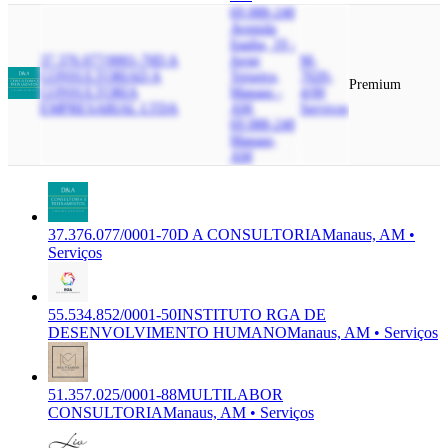
69.088-240
Avenida
Itauba, 19 -
37.376.077/0001-70
D A
Jorge
M-
CONSULTORIA
D A
Teixeira,
7020-
Premium
CONSULTORIA
Manaus -
4/00
EMPRESARIAL LTDA
AM,
Serviços
69.088-240
Manaus,
AM
37.376.077/0001-70
D A CONSULTORIA
Manaus, AM •
Serviços
55.534.852/0001-50
INSTITUTO RGA DE
DESENVOLVIMENTO HUMANO
Manaus, AM • Serviços
51.357.025/0001-88
MULTILABOR
CONSULTORIA
Manaus, AM • Serviços