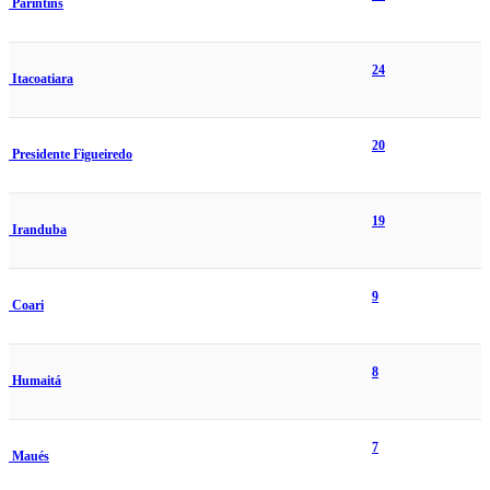
Parintins
24
Itacoatiara
20
Presidente Figueiredo
19
Iranduba
9
Coari
8
Humaitá
7
Maués