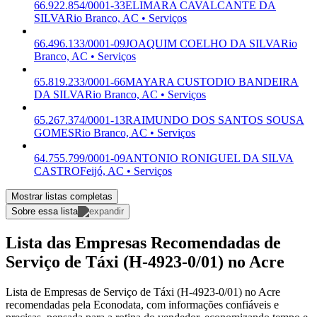
66.922.854/0001-33
ELIMARA CAVALCANTE DA
SILVA
Rio Branco, AC • Serviços
66.496.133/0001-09
JOAQUIM COELHO DA SILVA
Rio
Branco, AC • Serviços
65.819.233/0001-66
MAYARA CUSTODIO BANDEIRA
DA SILVA
Rio Branco, AC • Serviços
65.267.374/0001-13
RAIMUNDO DOS SANTOS SOUSA
GOMES
Rio Branco, AC • Serviços
64.755.799/0001-09
ANTONIO RONIGUEL DA SILVA
CASTRO
Feijó, AC • Serviços
Mostrar listas completas
Sobre essa lista
Lista das Empresas Recomendadas de
Serviço de Táxi (H-4923-0/01) no Acre
Lista de Empresas de Serviço de Táxi (H-4923-0/01) no Acre
recomendadas pela Econodata, com informações confiáveis e