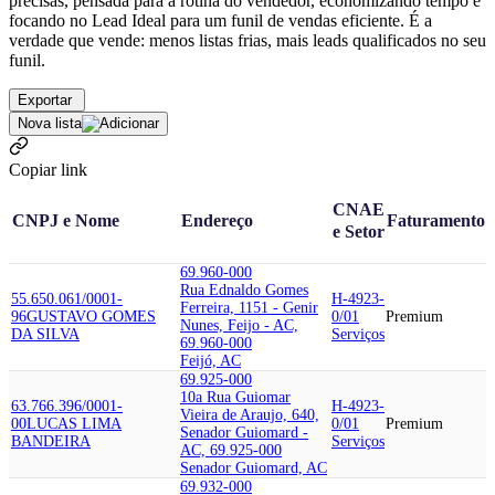
precisas, pensada para a rotina do vendedor, economizando tempo e
focando no Lead Ideal para um funil de vendas eficiente. É a
verdade que vende: menos listas frias, mais leads qualificados no seu
funil.
Exportar
Nova lista
Copiar link
CNAE
CNPJ e Nome
Endereço
Faturamento
e Setor
69.960-000
Rua Ednaldo Gomes
55.650.061/0001-
H-4923-
Ferreira, 1151 - Genir
96
GUSTAVO GOMES
0/01
Premium
Nunes, Feijo - AC,
DA SILVA
Serviços
69.960-000
Feijó, AC
69.925-000
10a Rua Guiomar
63.766.396/0001-
H-4923-
Vieira de Araujo, 640,
00
LUCAS LIMA
0/01
Premium
Senador Guiomard -
BANDEIRA
Serviços
AC, 69.925-000
Senador Guiomard, AC
69.932-000