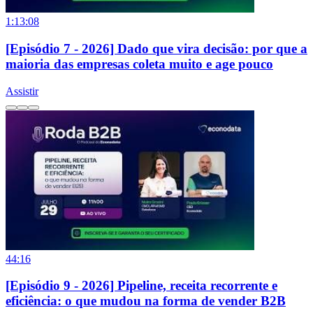
1:13:08
[Episódio 7 - 2026] Dado que vira decisão: por que a
maioria das empresas coleta muito e age pouco
Assistir
44:16
[Episódio 9 - 2026] Pipeline, receita recorrente e
eficiência: o que mudou na forma de vender B2B