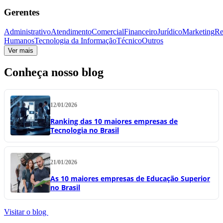
Gerentes
Administrativo
Atendimento
Comercial
Financeiro
Jurídico
Marketing
Re
Humanos
Tecnologia da Informação
Técnico
Outros
Ver mais
Conheça nosso blog
12/01/2026
Ranking das 10 maiores empresas de
Tecnologia no Brasil
21/01/2026
As 10 maiores empresas de Educação Superior
no Brasil
Visitar o blog