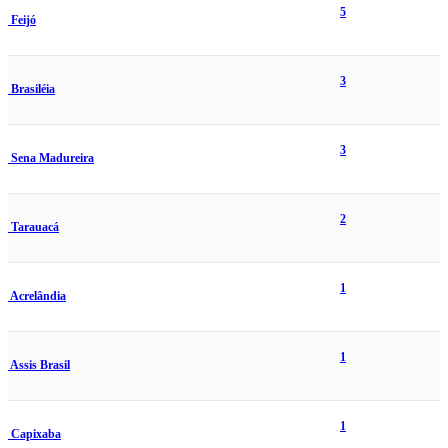
5
Feijó
3
Brasiléia
3
Sena Madureira
2
Tarauacá
1
Acrelândia
1
Assis Brasil
1
Capixaba