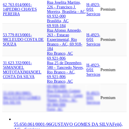
Rua Joselita Martins,
62.763.014/0001-
H-4923-
226 - Francisco J.
14
PEDRO CHAVES
0/01
Premium
Moreira, Brasileia - AC,
PEREIRA
Serviços
69.932-000
Brasiléia, AC
69.918-184
Rua Afonso Amoedo,
53.779.813/0001-
263 - Estacao
H-4923-
98
CLEUDO COSTA DE
Experimental, Rio
0/01
Premium
SOUZA
Branco - AC, 69.918-
Serviços
184
Rio Branco, AC
69.921-806
31.623.332/0001-
Rua 25 de Dezembro,
H-4923-
56
MANOEL
580 - Tancredo Neves,
0/01
Premium
MOTOTAXI
MANOEL
Rio Branco - AC,
Serviços
COSTA DA SILVA
69.921-806
Rio Branco, AC
69.960-000
Rua Ednaldo Gomes
55.650.061/0001-
H-4923-
Ferreira, 1151 - Genir
96
GUSTAVO GOMES
0/01
Premium
Nunes, Feijo - AC,
DA SILVA
Serviços
69.960-000
Feijó, AC
55.650.061/0001-96
GUSTAVO GOMES DA SILVA
Feijó,