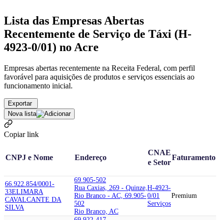
Lista das Empresas Abertas
Recentemente de Serviço de Táxi (H-
4923-0/01) no Acre
Empresas abertas recentemente na Receita Federal, com perfil
favorável para aquisições de produtos e serviços essenciais ao
funcionamento inicial.
Exportar
Nova lista
Copiar link
CNAE
CNPJ e Nome
Endereço
Faturamento
e Setor
69.905-502
66.922.854/0001-
Rua Caxias, 269 - Quinze,
H-4923-
33
ELIMARA
Rio Branco - AC, 69.905-
0/01
Premium
CAVALCANTE DA
502
Serviços
SILVA
Rio Branco, AC
69.922-417