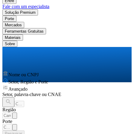
Entre
Fale com um especialista
Solução Premium
Porte
Mercados
Ferramentas Gratuitas
Materiais
Sobre
Nome ou CNPJ
Setor, Região e Porte
Avançado
Setor, palavra-chave ou CNAE
Região
Porte
Pesquisar