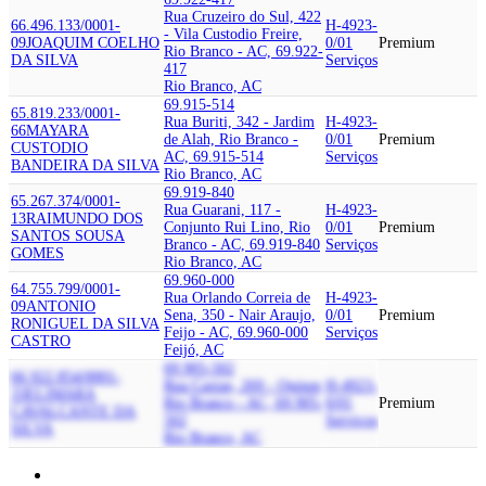
Rua Cruzeiro do Sul, 422
66.496.133/0001-
H-4923-
- Vila Custodio Freire,
09
JOAQUIM COELHO
0/01
Premium
Rio Branco - AC, 69.922-
DA SILVA
Serviços
417
Rio Branco, AC
69.915-514
65.819.233/0001-
Rua Buriti, 342 - Jardim
H-4923-
66
MAYARA
de Alah, Rio Branco -
0/01
Premium
CUSTODIO
AC, 69.915-514
Serviços
BANDEIRA DA SILVA
Rio Branco, AC
69.919-840
65.267.374/0001-
Rua Guarani, 117 -
H-4923-
13
RAIMUNDO DOS
Conjunto Rui Lino, Rio
0/01
Premium
SANTOS SOUSA
Branco - AC, 69.919-840
Serviços
GOMES
Rio Branco, AC
69.960-000
64.755.799/0001-
Rua Orlando Correia de
H-4923-
09
ANTONIO
Sena, 350 - Nair Araujo,
0/01
Premium
RONIGUEL DA SILVA
Feijo - AC, 69.960-000
Serviços
CASTRO
Feijó, AC
69.905-502
66.922.854/0001-
Rua Caxias, 269 - Quinze,
H-4923-
33
ELIMARA
Rio Branco - AC, 69.905-
0/01
Premium
CAVALCANTE DA
502
Serviços
SILVA
Rio Branco, AC