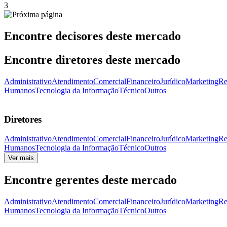
3
Encontre decisores deste mercado
Encontre diretores deste mercado
Administrativo
Atendimento
Comercial
Financeiro
Jurídico
Marketing
Re
Humanos
Tecnologia da Informação
Técnico
Outros
Diretores
Administrativo
Atendimento
Comercial
Financeiro
Jurídico
Marketing
Re
Humanos
Tecnologia da Informação
Técnico
Outros
Ver mais
Encontre gerentes deste mercado
Administrativo
Atendimento
Comercial
Financeiro
Jurídico
Marketing
Re
Humanos
Tecnologia da Informação
Técnico
Outros