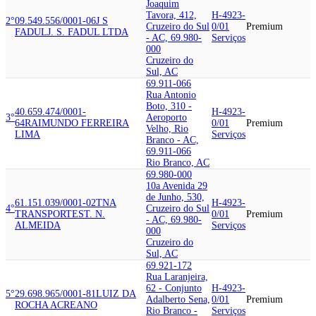
Joaquim
Tavora, 412,
H-4923-
2°
09.549.556/0001-06
J S
Cruzeiro do Sul
0/01
Premium
FADUL
J. S. FADUL LTDA
- AC, 69.980-
Serviços
000
Cruzeiro do
Sul, AC
69.911-066
Rua Antonio
Boto, 310 -
40.659.474/0001-
H-4923-
3°
Aeroporto
64
RAIMUNDO FERREIRA
0/01
Premium
Velho, Rio
LIMA
Serviços
Branco - AC,
69.911-066
Rio Branco, AC
69.980-000
10a Avenida 29
de Junho, 530,
61.151.039/0001-02
TNA
H-4923-
4°
Cruzeiro do Sul
TRANSPORTES
T. N.
0/01
Premium
- AC, 69.980-
ALMEIDA
Serviços
000
Cruzeiro do
Sul, AC
69.921-172
Rua Laranjeira,
62 - Conjunto
H-4923-
5°
29.698.965/0001-81
LUIZ DA
Adalberto Sena,
0/01
Premium
ROCHA ACREANO
Rio Branco -
Serviços