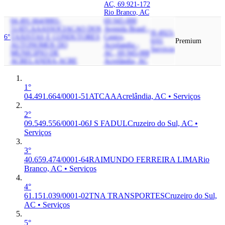
AC, 69.921-172
Rio Branco, AC
04.491.664/0001-
69.945-000
51
ATCAA
ASSOCIACAO DOS
Avenida Brasil -
H-4923-
6°
TAXISTAS E CONDUTORES
Centro,
0/01
Premium
AUTONOMOS DO
Acrelandia -
Serviços
MUNICIPIO DE
AC, 69.945-000
ACRELANDIA-ACRE
Acrelândia, AC
1°
04.491.664/0001-51
ATCAA
Acrelândia, AC • Serviços
2°
09.549.556/0001-06
J S FADUL
Cruzeiro do Sul, AC •
Serviços
3°
40.659.474/0001-64
RAIMUNDO FERREIRA LIMA
Rio
Branco, AC • Serviços
4°
61.151.039/0001-02
TNA TRANSPORTES
Cruzeiro do Sul,
AC • Serviços
5°