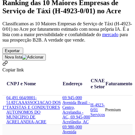
Ranking das 10 Maiores Empresas de
Serviço de Táxi (H-4923-0/01) no Acre
Classificamos as 10 Maiores Empresas de Serviço de Táxi (H-4923-
0/01) no Acre por faturamento estimado com nossa própria IA. É a
lista com a maior previsibilidade e confiabilidade
do
mercado
para
sua prospecção B2B. A verdade que vende.
Exportar
Nova lista
Copiar link
CNAE
CNPJ e Nome
Endereço
Faturamento
e Setor
04.491.664/0001-
69.945-000
51
ATCAA
ASSOCIACAO DOS
Avenida Brasil -
H-4923-
1°
TAXISTAS E CONDUTORES
Centro,
0/01
Premium
AUTONOMOS DO
Acrelandia -
Serviços
MUNICIPIO DE
AC, 69.945-000
ACRELANDIA-ACRE
Acrelândia, AC
69.980-000
Avenida