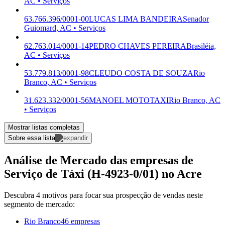
AC • Serviços
63.766.396/0001-00
LUCAS LIMA BANDEIRA
Senador
Guiomard, AC • Serviços
62.763.014/0001-14
PEDRO CHAVES PEREIRA
Brasiléia,
AC • Serviços
53.779.813/0001-98
CLEUDO COSTA DE SOUZA
Rio
Branco, AC • Serviços
31.623.332/0001-56
MANOEL MOTOTAXI
Rio Branco, AC
• Serviços
Mostrar listas completas
Sobre essa lista
Análise de Mercado das empresas de
Serviço de Táxi (H-4923-0/01) no Acre
Descubra 4 motivos para focar sua prospecção de vendas neste
segmento de mercado:
Rio Branco
46 empresas