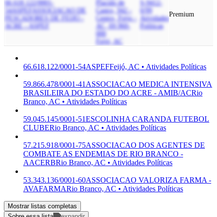
66.618.122/0001-
Placido de
S-9412-
54
ASPEF
ASSOCIACAO DE
Castro, 942 -
0/99
Premium
PESCADORES DE FEIJO -
Centro, Feijo -
Atividades
ACRE - ASPEF
AC, 69.960-
Políticas
000
Feijó, AC
66.618.122/0001-54
ASPEF
Feijó, AC • Atividades Políticas
59.866.478/0001-41
ASSOCIACAO MEDICA INTENSIVA
BRASILEIRA DO ESTADO DO ACRE - AMIB/AC
Rio
Branco, AC • Atividades Políticas
59.045.145/0001-51
ESCOLINHA CARANDA FUTEBOL
CLUBE
Rio Branco, AC • Atividades Políticas
57.215.918/0001-75
ASSOCIACAO DOS AGENTES DE
COMBATE AS ENDEMIAS DE RIO BRANCO -
AACERB
Rio Branco, AC • Atividades Políticas
53.343.136/0001-60
ASSOCIACAO VALORIZA FARMA -
AVAFARMA
Rio Branco, AC • Atividades Políticas
Mostrar listas completas
Sobre essa lista