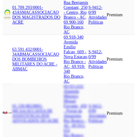
Rua Benjamin
01.709.293/0001-
Constant, 250
S-9412-
43
ASMAC
ASSOCIACAO
- Centro, Rio
0/99
Premium
DOS MAGISTRADOS DO
Branco - AC,
Atividades
ACRE
69.900-160
Políticas
Rio Branco,
AC
69.918-340
Avenida
Emilio
63.591.432/0001-
Falcao, 669 -
S-9412-
34
ABMAC
ASSOCIACAO
Nova Estacao,
0/99
DOS BOMBEIROS
Premium
Rio Branco -
Atividades
MILITARES DO ACRE -
AC, 69.918-
Políticas
ABMAC
340
Rio Branco,
AC
69.915-632
Alameda
Ministro
Miguel
01.158.082/0001-
Ferrante, 450
S-9412-
60
CAA/AC
CAIXA DE
- Portal da
0/99
Premium
ASSISTENCIA DOS
Amazonia,
Atividades
ADVOGADOS DO ACRE
Rio Branco -
Políticas
AC, 69.915-
632
Rio Branco,