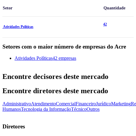
Setor
Quantidade
42
Atividades Políticas
Setores com o maior número de empresas do Acre
Atividades Políticas
42 empresas
Encontre decisores deste mercado
Encontre diretores deste mercado
Administrativo
Atendimento
Comercial
Financeiro
Jurídico
Marketing
Re
Humanos
Tecnologia da Informação
Técnico
Outros
Diretores