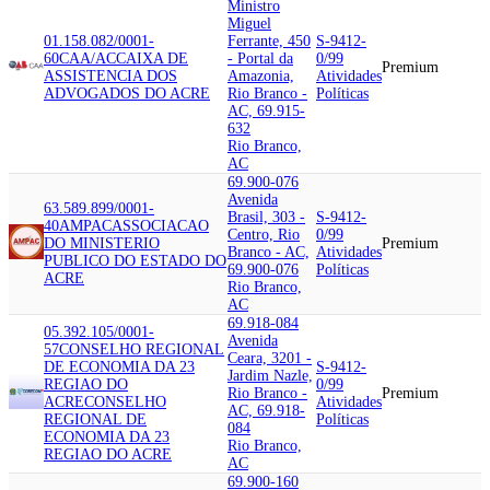
Ministro
Miguel
01.158.082/0001-
Ferrante, 450
S-9412-
60
CAA/AC
CAIXA DE
- Portal da
0/99
Premium
ASSISTENCIA DOS
Amazonia,
Atividades
ADVOGADOS DO ACRE
Rio Branco -
Políticas
AC, 69.915-
632
Rio Branco,
AC
69.900-076
Avenida
63.589.899/0001-
Brasil, 303 -
S-9412-
40
AMPAC
ASSOCIACAO
Centro, Rio
0/99
DO MINISTERIO
Premium
Branco - AC,
Atividades
PUBLICO DO ESTADO DO
69.900-076
Políticas
ACRE
Rio Branco,
AC
69.918-084
05.392.105/0001-
Avenida
57
CONSELHO REGIONAL
Ceara, 3201 -
DE ECONOMIA DA 23
S-9412-
Jardim Nazle,
REGIAO DO
0/99
Rio Branco -
Premium
ACRE
CONSELHO
Atividades
AC, 69.918-
REGIONAL DE
Políticas
084
ECONOMIA DA 23
Rio Branco,
REGIAO DO ACRE
AC
69.900-160