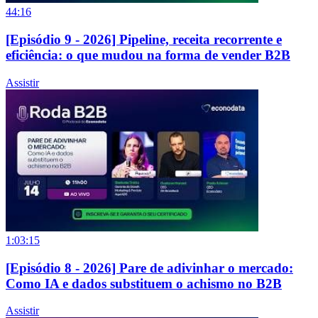
44:16
[Episódio 9 - 2026] Pipeline, receita recorrente e
eficiência: o que mudou na forma de vender B2B
Assistir
1:03:15
[Episódio 8 - 2026] Pare de adivinhar o mercado:
Como IA e dados substituem o achismo no B2B
Assistir