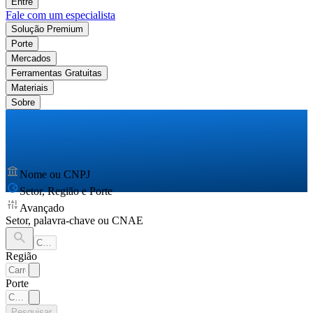
Entre
Fale com um especialista
Solução Premium
Porte
Mercados
Ferramentas Gratuitas
Materiais
Sobre
Nome ou CNPJ
Setor, Região e Porte
Avançado
Setor, palavra-chave ou CNAE
Região
Porte
Pesquisar