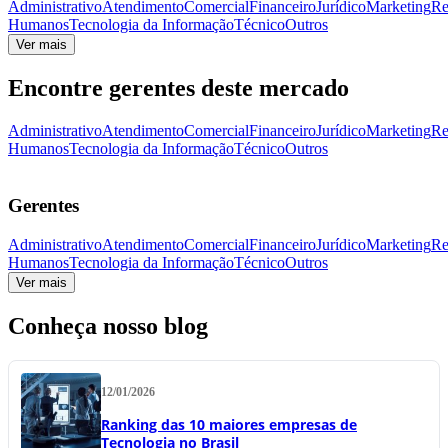
Administrativo
Atendimento
Comercial
Financeiro
Jurídico
Marketing
Re
Humanos
Tecnologia da Informação
Técnico
Outros
Ver mais
Encontre gerentes deste mercado
Administrativo
Atendimento
Comercial
Financeiro
Jurídico
Marketing
Re
Humanos
Tecnologia da Informação
Técnico
Outros
Gerentes
Administrativo
Atendimento
Comercial
Financeiro
Jurídico
Marketing
Re
Humanos
Tecnologia da Informação
Técnico
Outros
Ver mais
Conheça nosso blog
12/01/2026
Ranking das 10 maiores empresas de
Tecnologia no Brasil