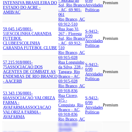
- Morada do
0/99
INTENSIVA BRASILEIRA DO
Premium
Sol, Rio Branco
Atividades
ESTADO DO ACRE -
- AC, 69.901-
Políticas
AMIB/AC
061
Rio Branco, AC
69.912-510
59.045.145/0001-
Rua Joao Vi,
S-9412-
51
ESCOLINHA CARANDA
267 - Floresta
0/99
FUTEBOL
Sul, Rio Branco
Premium
Atividades
CLUBE
ESCOLINHA
- AC, 69.912-
Políticas
CARANDA FUTEBOL CLUBE
510
Rio Branco, AC
69.915-028
57.215.918/0001-
Rua Longuinho
S-9412-
75
ASSOCIACAO DOS
da Silva, 228 -
0/99
AGENTES DE COMBATE AS
Tangara, Rio
Premium
Atividades
ENDEMIAS DE RIO BRANCO
Branco - AC,
Políticas
- AACERB
69.915-028
Rio Branco, AC
69.918-836
53.343.136/0001-
Rua Cicero,
60
ASSOCIACAO VALORIZA
S-9412-
975 -
FARMA -
0/99
Conquista, Rio
Premium
AVAFARMA
ASSOCIACAO
Atividades
Branco - AC,
VALORIZA FARMA -
Políticas
69.918-836
AVAFARMA
Rio Branco, AC
69.960-000
Avenida