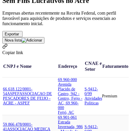
Sem Fins Lucrativos no Acre
Empresas abertas recentemente na Receita Federal, com perfil
favorável para aquisições de produtos e serviços essenciais ao
funcionamento inicial.
Exportar
Nova lista
Copiar link
CNAE e
CNPJ e Nome
Endereço
Faturamento
Setor
69.960-000
Avenida
66.618.122/0001-
Placido de
S-9412-
54
ASPEF
ASSOCIACAO DE
Castro, 942 -
0/99
Premium
PESCADORES DE FEIJO -
Centro, Feijo -
Atividades
ACRE - ASPEF
AC, 69.960-
Políticas
000
Feijó, AC
69.901-061
Estrada
59.866.478/0001-
Invernada, 986
S-9412-
41
ASSOCIACAO MEDICA