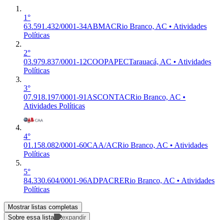
1°
63.591.432/0001-34
ABMAC
Rio Branco, AC • Atividades
Políticas
2°
03.979.837/0001-12
COOPAPEC
Tarauacá, AC • Atividades
Políticas
3°
07.918.197/0001-91
ASCONTAC
Rio Branco, AC •
Atividades Políticas
4°
01.158.082/0001-60
CAA/AC
Rio Branco, AC • Atividades
Políticas
5°
84.330.604/0001-96
ADPACRE
Rio Branco, AC • Atividades
Políticas
Mostrar listas completas
Sobre essa lista