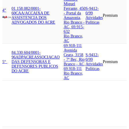
Miguel
01.158.082/0001-
Ferrante, 450
S-9412-
4°
60
CAA/AC
CAIXA DE
- Portal da
0/99
Premium
ASSISTENCIA DOS
Amazonia,
Atividades
ADVOGADOS DO ACRE
Rio Branco -
Políticas
AC, 69.915-
632
Rio Branco,
AC
69.918-111
Avenida
84.330.604/0001-
Ceara, 3158
S-9412-
96
ADPACRE
ASSOCIACAO
- 7º Bec, Rio
0/99
5°
DAS DEFENSORAS E
Premium
Branco - AC,
Atividades
DEFENSORES PUBLICOS
69.918-111
Políticas
DO ACRE
Rio Branco,
AC
69.918-340
Avenida
Emilio
63.591.432/0001-
Falcao, 669 -
S-9412-
34
ABMAC
ASSOCIACAO
Nova
0/99
6°
DOS BOMBEIROS
Premium
Estacao, Rio
Atividades
MILITARES DO ACRE -
Branco - AC,
Políticas
ABMAC
69.918-340
Rio Branco,
AC