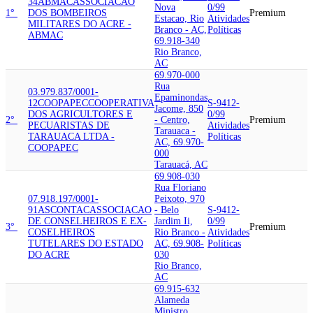
34
ABMAC
ASSOCIACAO
Nova
0/99
1°
DOS BOMBEIROS
Premium
Estacao, Rio
Atividades
MILITARES DO ACRE -
Branco - AC,
Políticas
ABMAC
69.918-340
Rio Branco,
AC
69.970-000
Rua
03.979.837/0001-
Epaminondas
12
COOPAPEC
COOPERATIVA
S-9412-
Jacome, 850
DOS AGRICULTORES E
0/99
2°
- Centro,
Premium
PECUARISTAS DE
Atividades
Tarauaca -
TARAUACA LTDA -
Políticas
AC, 69.970-
COOPAPEC
000
Tarauacá, AC
69.908-030
Rua Floriano
07.918.197/0001-
Peixoto, 970
91
ASCONTAC
ASSOCIACAO
- Belo
S-9412-
DE CONSELHEIROS E EX-
Jardim Ii,
0/99
3°
Premium
COSELHEIROS
Rio Branco -
Atividades
TUTELARES DO ESTADO
AC, 69.908-
Políticas
DO ACRE
030
Rio Branco,
AC
69.915-632
Alameda
Ministro