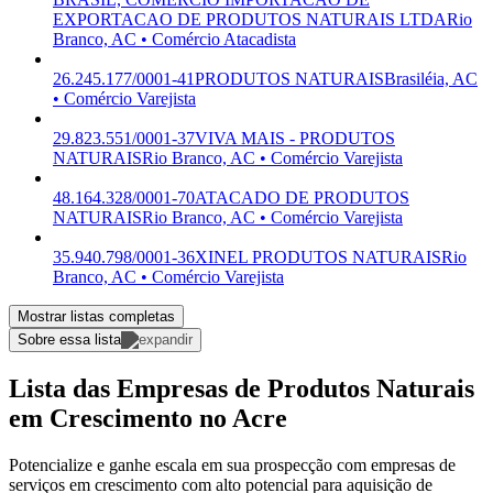
EXPORTACAO DE PRODUTOS NATURAIS LTDA
Rio
Branco, AC • Comércio Atacadista
26.245.177/0001-41
PRODUTOS NATURAIS
Brasiléia, AC
• Comércio Varejista
29.823.551/0001-37
VIVA MAIS - PRODUTOS
NATURAIS
Rio Branco, AC • Comércio Varejista
48.164.328/0001-70
ATACADO DE PRODUTOS
NATURAIS
Rio Branco, AC • Comércio Varejista
35.940.798/0001-36
XINEL PRODUTOS NATURAIS
Rio
Branco, AC • Comércio Varejista
Mostrar listas completas
Sobre essa lista
Lista das Empresas de Produtos Naturais
em Crescimento no Acre
Potencialize e ganhe escala em sua prospecção com empresas de
serviços em crescimento com alto potencial para aquisição de