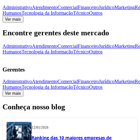
Administrativo
Atendimento
Comercial
Financeiro
Jurídico
Marketing
Re
Humanos
Tecnologia da Informação
Técnico
Outros
Ver mais
Encontre gerentes deste mercado
Administrativo
Atendimento
Comercial
Financeiro
Jurídico
Marketing
Re
Humanos
Tecnologia da Informação
Técnico
Outros
Gerentes
Administrativo
Atendimento
Comercial
Financeiro
Jurídico
Marketing
Re
Humanos
Tecnologia da Informação
Técnico
Outros
Ver mais
Conheça nosso blog
12/01/2026
Ranking das 10 maiores empresas de