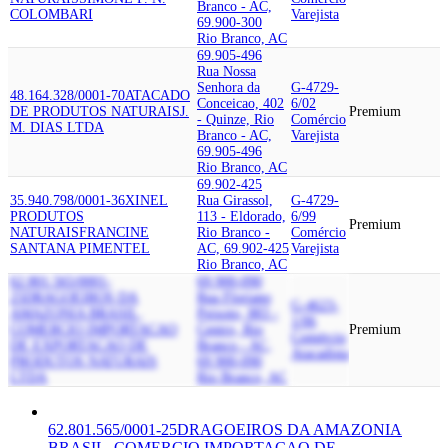
Branco - AC,
COLOMBARI
Varejista
69.900-300
Rio Branco, AC
69.905-496
Rua Nossa
Senhora da
G-4729-
48.164.328/0001-70
ATACADO
Conceicao, 402
6/02
DE PRODUTOS NATURAIS
J.
Premium
- Quinze, Rio
Comércio
M. DIAS LTDA
Branco - AC,
Varejista
69.905-496
Rio Branco, AC
69.902-425
35.940.798/0001-36
XINEL
Rua Girassol,
G-4729-
PRODUTOS
113 - Eldorado,
6/99
Premium
NATURAIS
FRANCINE
Rio Branco -
Comércio
SANTANA PIMENTEL
AC, 69.902-425
Varejista
Rio Branco, AC
62.801.565/0001-
69.900-090
25
DRAGOEIROS DA
Rua Floriano
G-4623-
AMAZONIA BRASIL,
Peixoto, 883 -
1/06
COMERCIO IMPORTACAO
Centro, Rio
Premium
Comércio
DE EXPORTACAO DE
Branco - AC,
Atacadista
PRODUTOS NATURAIS
69.900-090
LTDA
Rio Branco, AC
62.801.565/0001-25
DRAGOEIROS DA AMAZONIA
BRASIL, COMERCIO IMPORTACAO DE