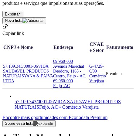
produtos e serviços que impulsionam suas operações.
Exportar
Nova lista
Copiar link
CNAE
CNPJ e Nome
Endereço
Faturamento
e Setor
69.960-000
57.109.343/0001-06
VIDA
Avenida Marechal
G-4729-
SAUDAVEL PRODUTOS
Deodoro, 1165 -
6/99
Premium
NATURAIS
YANA & PAIVA
Centro, Feijo - AC,
Comércio
LTDA
69.960-000
Varejista
Feijó, AC
57.109.343/0001-06
VIDA SAUDAVEL PRODUTOS
NATURAIS
Feijó, AC • Comércio Varejista
Encontre mais oportunidades com Econodata Premium
Sobre essa lista