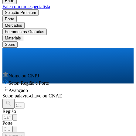
Entre
Fale com um especialista
Solução Premium
Porte
Mercados
Ferramentas Gratuitas
Materiais
Sobre
Nome ou CNPJ
Setor, Região e Porte
Avançado
Setor, palavra-chave ou CNAE
Região
Porte
Pesquisar