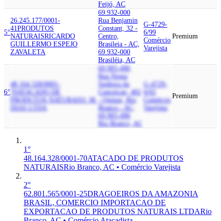
Feijó, AC
69.932-000
26.245.177/0001-
Rua Benjamin
G-4729-
41
PRODUTOS
Constant, 32 -
5°
6/99
NATURAIS
RICARDO
Centro,
Premium
Comércio
GUILLERMO ESPEJO
Brasileia - AC,
Varejista
ZAVALETA
69.932-000
Brasiléia, AC
69.905-496
Rua Nossa
48.164.328/0001-
Senhora da
G-4729-
6°
70
ATACADO DE
Conceicao, 402
6/02
Premium
PRODUTOS NATURAIS
J. M.
- Quinze, Rio
Comércio
DIAS LTDA
Branco - AC,
Varejista
69.905-496
Rio Branco, AC
1°
48.164.328/0001-70
ATACADO DE PRODUTOS
NATURAIS
Rio Branco, AC • Comércio Varejista
2°
62.801.565/0001-25
DRAGOEIROS DA AMAZONIA
BRASIL, COMERCIO IMPORTACAO DE
EXPORTACAO DE PRODUTOS NATURAIS LTDA
Rio
Branco, AC • Comércio Atacadista