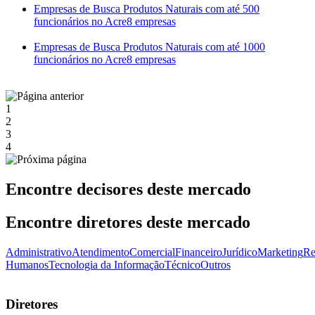
Empresas de Busca Produtos Naturais com até 500
funcionários no Acre
8 empresas
Empresas de Busca Produtos Naturais com até 1000
funcionários no Acre
8 empresas
1
2
3
4
Encontre decisores deste mercado
Encontre diretores deste mercado
Administrativo
Atendimento
Comercial
Financeiro
Jurídico
Marketing
Re
Humanos
Tecnologia da Informação
Técnico
Outros
Diretores