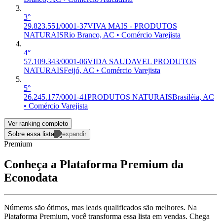
3°
29.823.551/0001-37
VIVA MAIS - PRODUTOS
NATURAIS
Rio Branco, AC • Comércio Varejista
4°
57.109.343/0001-06
VIDA SAUDAVEL PRODUTOS
NATURAIS
Feijó, AC • Comércio Varejista
5°
26.245.177/0001-41
PRODUTOS NATURAIS
Brasiléia, AC
• Comércio Varejista
Ver ranking completo
Sobre essa lista
Premium
Conheça a Plataforma Premium da
Econodata
Números são ótimos, mas leads qualificados são melhores. Na
Plataforma Premium, você transforma essa lista em vendas. Chega