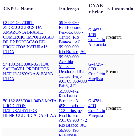
CNAE
CNPJ e Nome
Endereço
Faturamento
e Setor
62.801.565/0001-
69.900-090
25
DRAGOEIROS DA
Rua Floriano
G-4623-
AMAZONIA BRASIL,
Peixoto, 883 -
1/06
COMERCIO IMPORTACAO
Centro, Rio
Premium
Comércio
DE EXPORTACAO DE
Branco - AC,
Atacadista
PRODUTOS NATURAIS
69.900-090
LTDA
Rio Branco, AC
69.960-000
Avenida
57.109.343/0001-06
VIDA
G-4729-
Marechal
SAUDAVEL PRODUTOS
6/99
Deodoro, 1165 -
Premium
NATURAIS
YANA & PAIVA
Comércio
Centro, Feijo -
LTDA
Varejista
AC, 69.960-000
Feijó, AC
69.900-472
Rua Isaura
50.162.883/0001-04
DA MATA
Parente - Ate
G-4781-
PRODUTOS
498 - Lado Par,
4/00
Premium
NATURAIS
VITOR
152 - Bosque,
Comércio
HENRIQUE JUCA DA SILVA
Rio Branco -
Varejista
AC, 69.900-472
Rio Branco, AC
69.905-496
Rua Nossa