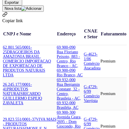
Exportar
Nova lista
Copiar link
CNAE
CNPJ e Nome
Endereço
Faturamento
e Setor
62.801.565/0001-
69.900-090
25
DRAGOEIROS DA
Rua Floriano
G-4623-
AMAZONIA BRASIL,
Peixoto, 883 -
1/06
COMERCIO IMPORTACAO
Centro, Rio
Premium
Comércio
DE EXPORTACAO DE
Branco - AC,
Atacadista
PRODUTOS NATURAIS
69.900-090
LTDA
Rio Branco, AC
69.932-000
26.245.177/0001-
Rua Benjamin
G-4729-
41
PRODUTOS
Constant, 32 -
6/99
NATURAIS
RICARDO
Centro,
Premium
Comércio
GUILLERMO ESPEJO
Brasileia - AC,
Varejista
ZAVALETA
69.932-000
Brasiléia, AC
69.900-300
Avenida Ceara,
29.823.551/0001-37
VIVA MAIS
G-4729-
2695 - Dom
- PRODUTOS
6/99
Giocondo, Rio
Premium
NATURAIS
SIMONE F. N.
Comércio