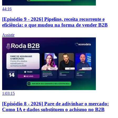
44:16
[Episódio 9 - 2026] Pipeline, receita recorrente e
eficiência: o que mudou na forma de vender B2B
Assistir
1:03:15
[Episódio 8 - 2026] Pare de adivinhar o mercado:
Como IA e dados substituem o achismo no B2B