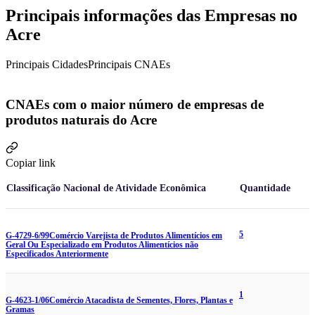
Principais informações das Empresas no
Acre
Principais Cidades
Principais CNAEs
CNAEs com o maior número de empresas de
produtos naturais do Acre
Copiar link
Classificação Nacional de Atividade Econômica
Quantidade
5
G-4729-6/99
Comércio Varejista de Produtos Alimentícios em
Geral Ou Especializado em Produtos Alimentícios não
Especificados Anteriormente
1
G-4623-1/06
Comércio Atacadista de Sementes, Flores, Plantas e
Gramas