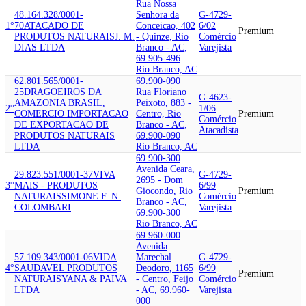
Rua Nossa
48.164.328/0001-
Senhora da
G-4729-
1°
70
ATACADO DE
Conceicao, 402
6/02
Premium
PRODUTOS NATURAIS
J. M.
- Quinze, Rio
Comércio
DIAS LTDA
Branco - AC,
Varejista
69.905-496
Rio Branco, AC
62.801.565/0001-
69.900-090
25
DRAGOEIROS DA
Rua Floriano
G-4623-
AMAZONIA BRASIL,
Peixoto, 883 -
2°
1/06
COMERCIO IMPORTACAO
Centro, Rio
Premium
Comércio
DE EXPORTACAO DE
Branco - AC,
Atacadista
PRODUTOS NATURAIS
69.900-090
LTDA
Rio Branco, AC
69.900-300
Avenida Ceara,
29.823.551/0001-37
VIVA
G-4729-
2695 - Dom
3°
MAIS - PRODUTOS
6/99
Giocondo, Rio
Premium
NATURAIS
SIMONE F. N.
Comércio
Branco - AC,
COLOMBARI
Varejista
69.900-300
Rio Branco, AC
69.960-000
Avenida
57.109.343/0001-06
VIDA
Marechal
G-4729-
4°
SAUDAVEL PRODUTOS
Deodoro, 1165
6/99
Premium
NATURAIS
YANA & PAIVA
- Centro, Feijo
Comércio
LTDA
- AC, 69.960-
Varejista
000