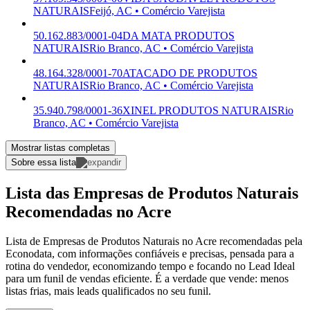
NATURAIS
Feijó, AC • Comércio Varejista
50.162.883/0001-04
DA MATA PRODUTOS
NATURAIS
Rio Branco, AC • Comércio Varejista
48.164.328/0001-70
ATACADO DE PRODUTOS
NATURAIS
Rio Branco, AC • Comércio Varejista
35.940.798/0001-36
XINEL PRODUTOS NATURAIS
Rio
Branco, AC • Comércio Varejista
Mostrar listas completas
Sobre essa lista
Lista das Empresas de Produtos Naturais
Recomendadas no Acre
Lista de Empresas de Produtos Naturais no Acre recomendadas pela
Econodata, com informações confiáveis e precisas, pensada para a
rotina do vendedor, economizando tempo e focando no Lead Ideal
para um funil de vendas eficiente. É a verdade que vende: menos
listas frias, mais leads qualificados no seu funil.