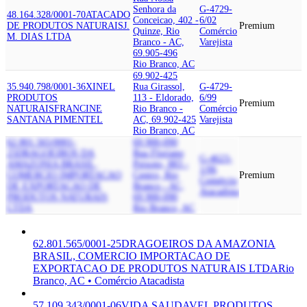
Senhora da
G-4729-
48.164.328/0001-70
ATACADO
Conceicao, 402 -
6/02
DE PRODUTOS NATURAIS
J.
Premium
Quinze, Rio
Comércio
M. DIAS LTDA
Branco - AC,
Varejista
69.905-496
Rio Branco, AC
69.902-425
35.940.798/0001-36
XINEL
Rua Girassol,
G-4729-
PRODUTOS
113 - Eldorado,
6/99
Premium
NATURAIS
FRANCINE
Rio Branco -
Comércio
SANTANA PIMENTEL
AC, 69.902-425
Varejista
Rio Branco, AC
62.801.565/0001-
69.900-090
25
DRAGOEIROS DA
Rua Floriano
G-4623-
AMAZONIA BRASIL,
Peixoto, 883 -
1/06
COMERCIO IMPORTACAO
Centro, Rio
Premium
Comércio
DE EXPORTACAO DE
Branco - AC,
Atacadista
PRODUTOS NATURAIS
69.900-090
LTDA
Rio Branco, AC
62.801.565/0001-25
DRAGOEIROS DA AMAZONIA
BRASIL, COMERCIO IMPORTACAO DE
EXPORTACAO DE PRODUTOS NATURAIS LTDA
Rio
Branco, AC • Comércio Atacadista
57.109.343/0001-06
VIDA SAUDAVEL PRODUTOS