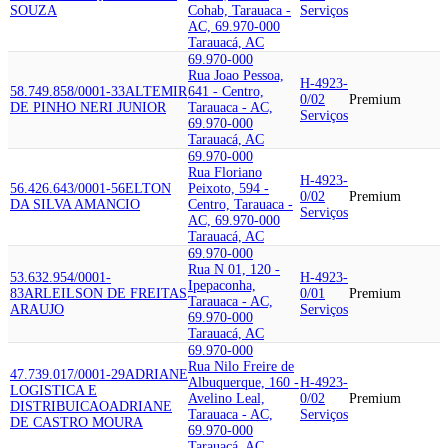
SOUZA
Cohab, Tarauaca -
Serviços
AC, 69.970-000
Tarauacá, AC
69.970-000
Rua Joao Pessoa,
H-4923-
58.749.858/0001-33
ALTEMIR
641 - Centro,
0/02
Premium
DE PINHO NERI JUNIOR
Tarauaca - AC,
Serviços
69.970-000
Tarauacá, AC
69.970-000
Rua Floriano
H-4923-
56.426.643/0001-56
ELTON
Peixoto, 594 -
0/02
Premium
DA SILVA AMANCIO
Centro, Tarauaca -
Serviços
AC, 69.970-000
Tarauacá, AC
69.970-000
Rua N 01, 120 -
53.632.954/0001-
H-4923-
Ipepaconha,
83
ARLEILSON DE FREITAS
0/01
Premium
Tarauaca - AC,
ARAUJO
Serviços
69.970-000
Tarauacá, AC
69.970-000
Rua Nilo Freire de
47.739.017/0001-29
ADRIANE
Albuquerque, 160 -
H-4923-
LOGISTICA E
Avelino Leal,
0/02
Premium
DISTRIBUICAO
ADRIANE
Tarauaca - AC,
Serviços
DE CASTRO MOURA
69.970-000
Tarauacá, AC