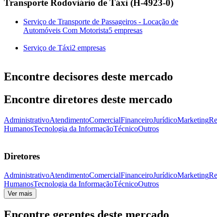
Transporte Rodoviário de Táxi (H-4923-0)
Serviço de Transporte de Passageiros - Locação de
Automóveis Com Motorista
5 empresas
Serviço de Táxi
2 empresas
Encontre decisores deste mercado
Encontre diretores deste mercado
Administrativo
Atendimento
Comercial
Financeiro
Jurídico
Marketing
Re
Humanos
Tecnologia da Informação
Técnico
Outros
Diretores
Administrativo
Atendimento
Comercial
Financeiro
Jurídico
Marketing
Re
Humanos
Tecnologia da Informação
Técnico
Outros
Ver mais
Encontre gerentes deste mercado