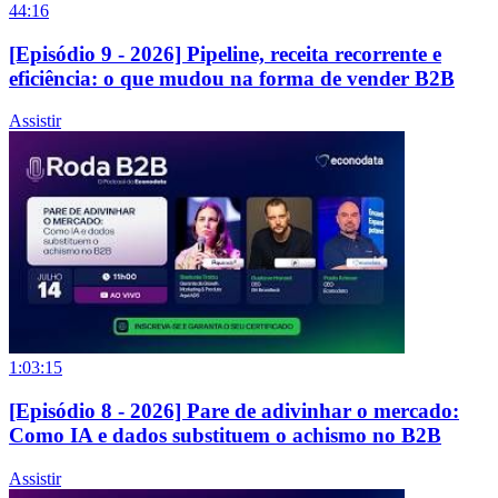
44:16
[Episódio 9 - 2026] Pipeline, receita recorrente e
eficiência: o que mudou na forma de vender B2B
Assistir
1:03:15
[Episódio 8 - 2026] Pare de adivinhar o mercado:
Como IA e dados substituem o achismo no B2B
Assistir