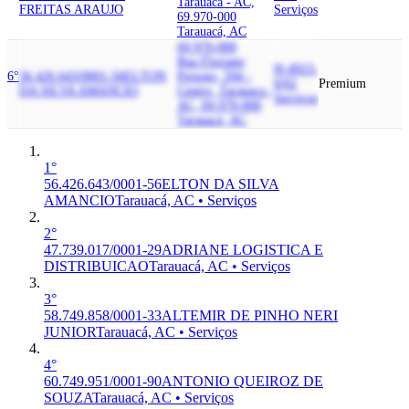
Tarauaca - AC,
FREITAS ARAUJO
Serviços
69.970-000
Tarauacá, AC
69.970-000
Rua Floriano
H-4923-
6°
56.426.643/0001-56
ELTON
Peixoto, 594 -
0/02
Premium
DA SILVA AMANCIO
Centro, Tarauaca -
Serviços
AC, 69.970-000
Tarauacá, AC
1°
56.426.643/0001-56
ELTON DA SILVA
AMANCIO
Tarauacá, AC • Serviços
2°
47.739.017/0001-29
ADRIANE LOGISTICA E
DISTRIBUICAO
Tarauacá, AC • Serviços
3°
58.749.858/0001-33
ALTEMIR DE PINHO NERI
JUNIOR
Tarauacá, AC • Serviços
4°
60.749.951/0001-90
ANTONIO QUEIROZ DE
SOUZA
Tarauacá, AC • Serviços