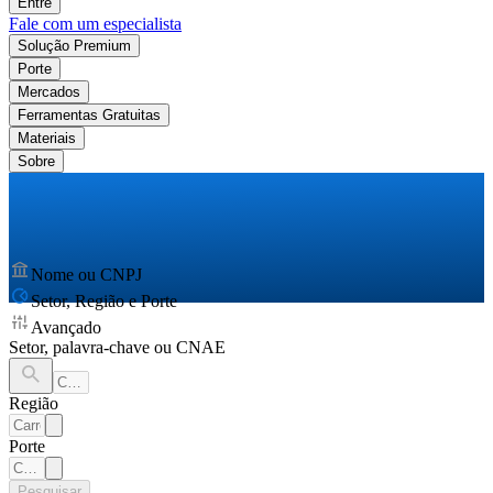
Entre
Fale com um especialista
Solução Premium
Porte
Mercados
Ferramentas Gratuitas
Materiais
Sobre
Nome ou CNPJ
Setor, Região e Porte
Avançado
Setor, palavra-chave ou CNAE
Região
Porte
Pesquisar