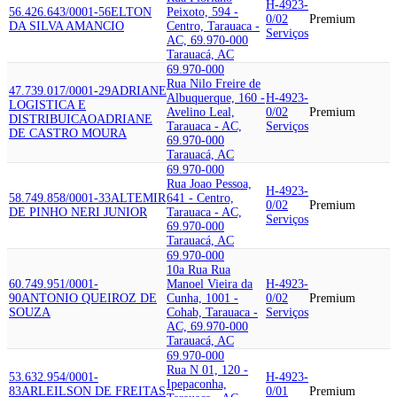
H-4923-
56.426.643/0001-56
ELTON
Peixoto, 594 -
0/02
Premium
DA SILVA AMANCIO
Centro, Tarauaca -
Serviços
AC, 69.970-000
Tarauacá, AC
69.970-000
Rua Nilo Freire de
47.739.017/0001-29
ADRIANE
Albuquerque, 160 -
H-4923-
LOGISTICA E
Avelino Leal,
0/02
Premium
DISTRIBUICAO
ADRIANE
Tarauaca - AC,
Serviços
DE CASTRO MOURA
69.970-000
Tarauacá, AC
69.970-000
Rua Joao Pessoa,
H-4923-
58.749.858/0001-33
ALTEMIR
641 - Centro,
0/02
Premium
DE PINHO NERI JUNIOR
Tarauaca - AC,
Serviços
69.970-000
Tarauacá, AC
69.970-000
10a Rua Rua
60.749.951/0001-
Manoel Vieira da
H-4923-
90
ANTONIO QUEIROZ DE
Cunha, 1001 -
0/02
Premium
SOUZA
Cohab, Tarauaca -
Serviços
AC, 69.970-000
Tarauacá, AC
69.970-000
Rua N 01, 120 -
53.632.954/0001-
H-4923-
Ipepaconha,
83
ARLEILSON DE FREITAS
0/01
Premium