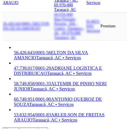
Tarauaca - AC,
ARAUJO
Serviços
69.970-000
Tarauacá, AC
69.970-000
Rua Floriano
H-4923-
56.426.643/0001-56
ELTON
Peixoto, 594 -
0/02
Premium
DA SILVA AMANCIO
Centro, Tarauaca -
Serviços
AC, 69.970-000
Tarauacá, AC
56.426.643/0001-56
ELTON DA SILVA
AMANCIO
Tarauacá, AC • Serviços
47.739.017/0001-29
ADRIANE LOGISTICA E
DISTRIBUICAO
Tarauacá, AC • Serviços
58.749.858/0001-33
ALTEMIR DE PINHO NERI
JUNIOR
Tarauacá, AC • Serviços
60.749.951/0001-90
ANTONIO QUEIROZ DE
SOUZA
Tarauacá, AC • Serviços
53.632.954/0001-83
ARLEILSON DE FREITAS
ARAUJO
Tarauacá, AC • Serviços