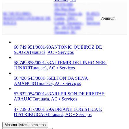
69.970-000
10a Rua Rua
60.749.951/0001-
Manoel Vieira da
H-4923-
90
ANTONIO QUEIROZ DE
Cunha, 1001 -
0/02
Premium
SOUZA
Cohab, Tarauaca -
Serviços
AC, 69.970-000
Tarauacá, AC
60.749.951/0001-90
ANTONIO QUEIROZ DE
SOUZA
Tarauacá, AC • Serviços
58.749.858/0001-33
ALTEMIR DE PINHO NERI
JUNIOR
Tarauacá, AC • Serviços
56.426.643/0001-56
ELTON DA SILVA
AMANCIO
Tarauacá, AC • Serviços
53.632.954/0001-83
ARLEILSON DE FREITAS
ARAUJO
Tarauacá, AC • Serviços
47.739.017/0001-29
ADRIANE LOGISTICA E
DISTRIBUICAO
Tarauacá, AC • Serviços
Mostrar listas completas