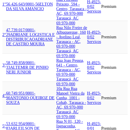
H-4923-
1°
56.426.643/0001-56
ELTON
Peixoto, 594 -
0/02
Premium
DA SILVA AMANCIO
Centro, Tarauaca -
Serviços
AC, 69.970-000
Tarauacá, AC
69.970-000
Rua Nilo Freire de
47.739.017/0001-
Albuquerque, 160
H-4923-
2°
29
ADRIANE LOGISTICA E
- Avelino Leal,
0/02
Premium
DISTRIBUICAO
ADRIANE
Tarauaca - AC,
Serviços
DE CASTRO MOURA
69.970-000
Tarauacá, AC
69.970-000
Rua Joao Pessoa,
58.749.858/0001-
H-4923-
3°
641 - Centro,
33
ALTEMIR DE PINHO
0/02
Premium
Tarauaca - AC,
NERI JUNIOR
Serviços
69.970-000
Tarauacá, AC
69.970-000
10a Rua Rua
60.749.951/0001-
Manoel Vieira da
H-4923-
4°
90
ANTONIO QUEIROZ DE
Cunha, 1001 -
0/02
Premium
SOUZA
Cohab, Tarauaca -
Serviços
AC, 69.970-000
Tarauacá, AC
69.970-000
Rua N 01, 120 -
53.632.954/0001-
H-4923-
5°
Ipepaconha,
83
ARLEILSON DE
0/01
Premium