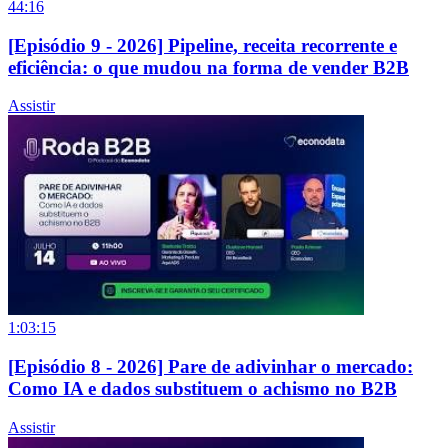
44:16
[Episódio 9 - 2026] Pipeline, receita recorrente e
eficiência: o que mudou na forma de vender B2B
Assistir
1:03:15
[Episódio 8 - 2026] Pare de adivinhar o mercado:
Como IA e dados substituem o achismo no B2B
Assistir