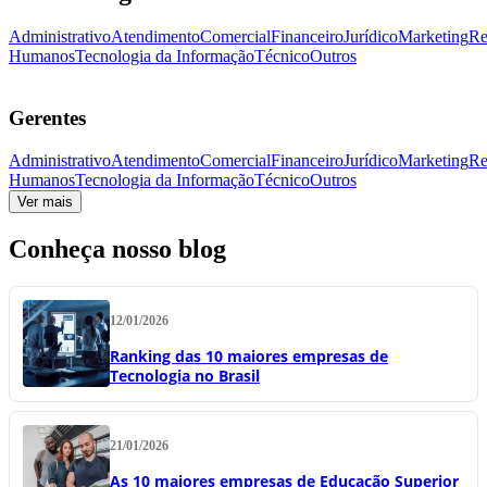
Administrativo
Atendimento
Comercial
Financeiro
Jurídico
Marketing
Re
Humanos
Tecnologia da Informação
Técnico
Outros
Gerentes
Administrativo
Atendimento
Comercial
Financeiro
Jurídico
Marketing
Re
Humanos
Tecnologia da Informação
Técnico
Outros
Ver mais
Conheça nosso blog
12/01/2026
Ranking das 10 maiores empresas de
Tecnologia no Brasil
21/01/2026
As 10 maiores empresas de Educação Superior