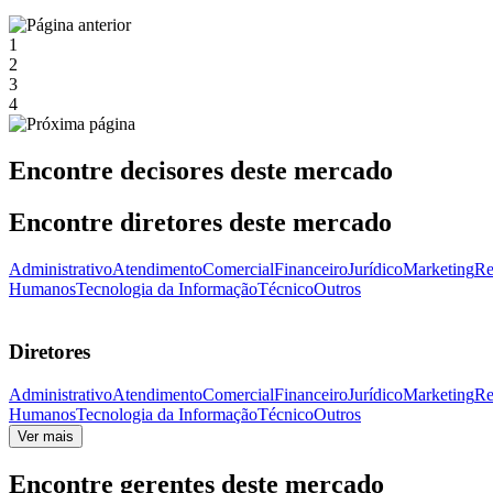
1
2
3
4
Encontre decisores deste mercado
Encontre diretores deste mercado
Administrativo
Atendimento
Comercial
Financeiro
Jurídico
Marketing
Re
Humanos
Tecnologia da Informação
Técnico
Outros
Diretores
Administrativo
Atendimento
Comercial
Financeiro
Jurídico
Marketing
Re
Humanos
Tecnologia da Informação
Técnico
Outros
Ver mais
Encontre gerentes deste mercado