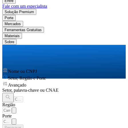
Entre
Fale com um especialista
Solução Premium
Porte
Mercados
Ferramentas Gratuitas
Materiais
Sobre
Nome ou CNPJ
Setor, Região e Porte
Avançado
Setor, palavra-chave ou CNAE
Região
Porte
Pesquisar