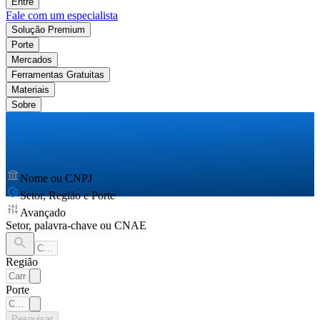
Entre
Fale com um especialista
Solução Premium
Porte
Mercados
Ferramentas Gratuitas
Materiais
Sobre
Nome ou CNPJ
Setor, Região e Porte
Avançado
Setor, palavra-chave ou CNAE
Região
Porte
Pesquisar