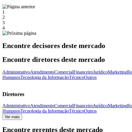
1
2
3
4
Encontre decisores deste mercado
Encontre diretores deste mercado
Administrativo
Atendimento
Comercial
Financeiro
Jurídico
Marketing
Re
Humanos
Tecnologia da Informação
Técnico
Outros
Diretores
Administrativo
Atendimento
Comercial
Financeiro
Jurídico
Marketing
Re
Humanos
Tecnologia da Informação
Técnico
Outros
Ver mais
Encontre gerentes deste mercado