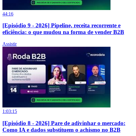
44:16
[Episódio 9 - 2026] Pipeline, receita recorrente e
eficiência: o que mudou na forma de vender B2B
Assistir
1:03:15
[Episódio 8 - 2026] Pare de adivinhar o mercado:
Como IA e dados substituem o achismo no B2B