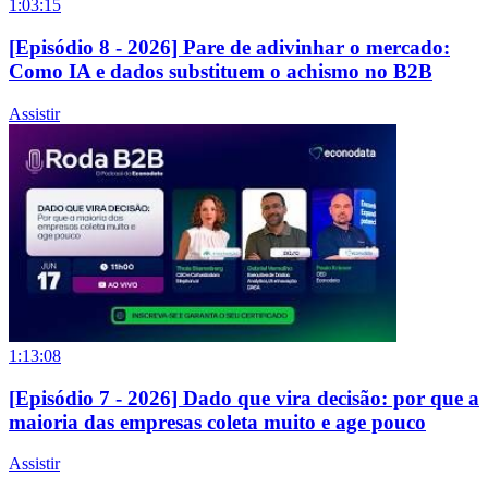
1:03:15
[Episódio 8 - 2026] Pare de adivinhar o mercado:
Como IA e dados substituem o achismo no B2B
Assistir
1:13:08
[Episódio 7 - 2026] Dado que vira decisão: por que a
maioria das empresas coleta muito e age pouco
Assistir