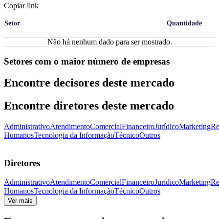
Copiar link
Setor
Quantidade
Não há nenhum dado para ser mostrado.
Setores com o maior número de empresas
Encontre decisores deste mercado
Encontre diretores deste mercado
Administrativo
Atendimento
Comercial
Financeiro
Jurídico
Marketing
Re
Humanos
Tecnologia da Informação
Técnico
Outros
Diretores
Administrativo
Atendimento
Comercial
Financeiro
Jurídico
Marketing
Re
Humanos
Tecnologia da Informação
Técnico
Outros
Ver mais