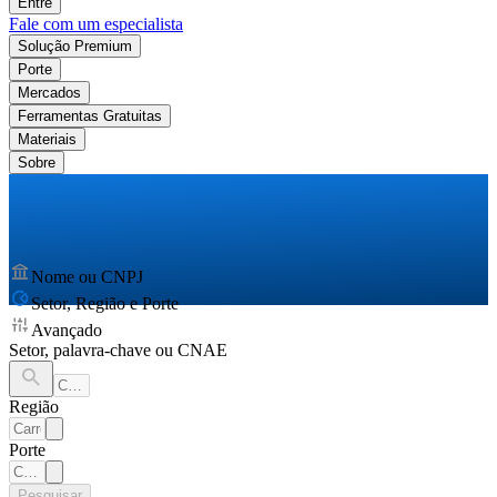
Entre
Fale com um especialista
Solução Premium
Porte
Mercados
Ferramentas Gratuitas
Materiais
Sobre
Nome ou CNPJ
Setor, Região e Porte
Avançado
Setor, palavra-chave ou CNAE
Região
Porte
Pesquisar