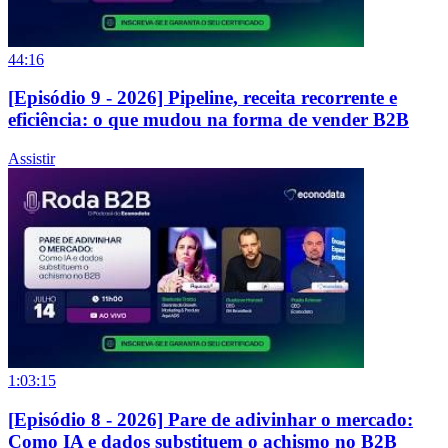
44:16
[Episódio 9 - 2026] Pipeline, receita recorrente e
eficiência: o que mudou na forma de vender B2B
Assistir
1:03:15
[Episódio 8 - 2026] Pare de adivinhar o mercado:
Como IA e dados substituem o achismo no B2B