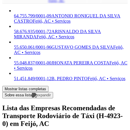
Feijó, AC
64.755.799/0001-09
ANTONIO RONIGUEL DA SILVA
CASTRO
Feijó, AC • Serviços
58.676.935/0001-72
ARISNALDO DA SILVA
MIRANDA
Feijó, AC • Serviços
55.650.061/0001-96
GUSTAVO GOMES DA SILVA
Feijó,
AC • Serviços
55.048.837/0001-00
JHONATA PEREIRA COSTA
Feijó, AC
• Serviços
51.451.849/0001-12
B. PEDRO PINTO
Feijó, AC • Serviços
Mostrar listas completas
Sobre essa lista
Lista das Empresas Recomendadas de
Transporte Rodoviário de Táxi (H-4923-
0) em Feijó, AC