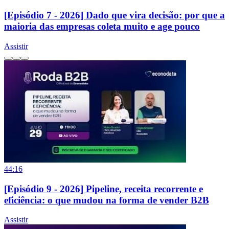
[Episódio 7 - 2026] Dado que vira decisão: por que a
maioria das empresas coleta muito e age pouco
Assistir
44:16
[Episódio 9 - 2026] Pipeline, receita recorrente e
eficiência: o que mudou na forma de vender B2B
Assistir