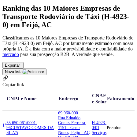
Ranking das 10 Maiores Empresas de
Transporte Rodoviário de Táxi (H-4923-
0) em Feijó, AC
Classificamos as 10 Maiores Empresas de Transporte Rodoviário de
Táxi (H-4923-0) em Feijó, AC por faturamento estimado com nossa
própria IA. É a lista com a maior previsibilidade e confiabilidade
do
mercado
para sua prospecção B2B. A verdade que vende.
Exportar
Nova lista
Copiar link
CNAE
CNPJ e Nome
Endereço
Faturamento
e Setor
69.960-000
Rua Ednaldo
55.650.061/0001-
Gomes Ferreira,
H-4923-
1°
96
GUSTAVO GOMES DA
1151 - Genir
0/01
Premium
SILVA
Nunes, Feijo - AC,
Serviços