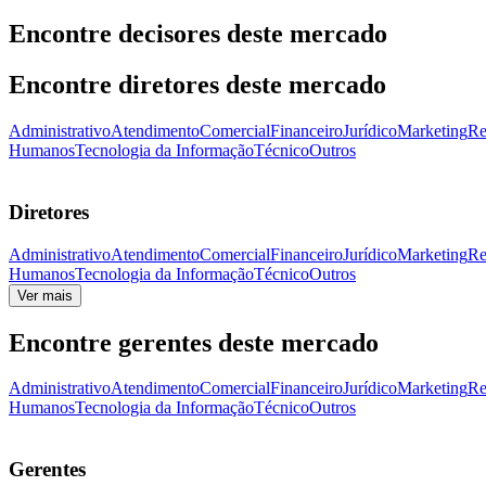
Encontre decisores deste mercado
Encontre diretores deste mercado
Administrativo
Atendimento
Comercial
Financeiro
Jurídico
Marketing
Re
Humanos
Tecnologia da Informação
Técnico
Outros
Diretores
Administrativo
Atendimento
Comercial
Financeiro
Jurídico
Marketing
Re
Humanos
Tecnologia da Informação
Técnico
Outros
Ver mais
Encontre gerentes deste mercado
Administrativo
Atendimento
Comercial
Financeiro
Jurídico
Marketing
Re
Humanos
Tecnologia da Informação
Técnico
Outros
Gerentes