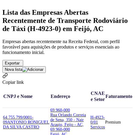
Lista das Empresas Abertas
Recentemente de Transporte Rodoviário
de Táxi (H-4923-0) em Feijó, AC
Empresas abertas recentemente na Receita Federal, com perfil
favorável para aquisições de produtos e serviços essenciais ao
funcionamento inicial.
Exportar
Nova lista
Copiar link
CNAE
CNPJ e Nome
Endereço
Faturamento
e Setor
69.960-000
Rua Orlando Correia
64.755.799/0001-
H-4923-
de Sena, 350 - Nair
09
ANTONIO RONIGUEL
0/01
Premium
Araujo, Feijo - AC,
DA SILVA CASTRO
Serviços
69.960-000
Feijó, AC