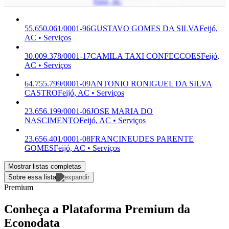
Feijó, AC
55.650.061/0001-96
GUSTAVO GOMES DA SILVA
Feijó,
AC • Serviços
30.009.378/0001-17
CAMILA TAXI CONFECCOES
Feijó,
AC • Serviços
64.755.799/0001-09
ANTONIO RONIGUEL DA SILVA
CASTRO
Feijó, AC • Serviços
23.656.199/0001-06
JOSE MARIA DO
NASCIMENTO
Feijó, AC • Serviços
23.656.401/0001-08
FRANCINEUDES PARENTE
GOMES
Feijó, AC • Serviços
Mostrar listas completas
Sobre essa lista
Premium
Conheça a Plataforma Premium da
Econodata