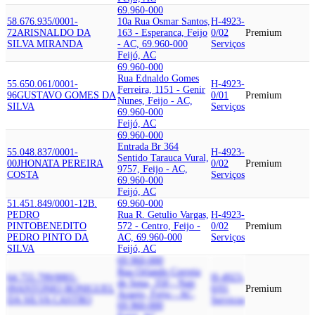
69.960-000
58.676.935/0001-
10a Rua Osmar Santos,
H-4923-
72
ARISNALDO DA
163 - Esperanca, Feijo
0/02
Premium
SILVA MIRANDA
- AC, 69.960-000
Serviços
Feijó, AC
69.960-000
Rua Ednaldo Gomes
55.650.061/0001-
H-4923-
Ferreira, 1151 - Genir
96
GUSTAVO GOMES DA
0/01
Premium
Nunes, Feijo - AC,
SILVA
Serviços
69.960-000
Feijó, AC
69.960-000
Entrada Br 364
55.048.837/0001-
H-4923-
Sentido Tarauca Vural,
00
JHONATA PEREIRA
0/02
Premium
9757, Feijo - AC,
COSTA
Serviços
69.960-000
Feijó, AC
51.451.849/0001-12
B.
69.960-000
PEDRO
Rua R. Getulio Vargas,
H-4923-
PINTO
BENEDITO
572 - Centro, Feijo -
0/02
Premium
PEDRO PINTO DA
AC, 69.960-000
Serviços
SILVA
Feijó, AC
69.960-000
Rua Orlando Correia
64.755.799/0001-
H-4923-
de Sena, 350 - Nair
09
ANTONIO RONIGUEL
0/01
Premium
Araujo, Feijo - AC,
DA SILVA CASTRO
Serviços
69.960-000