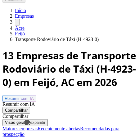
Início
Empresas
Acre
Feijó
Transporte Rodoviário de Táxi (H-4923-0)
13
Empresas de Transporte
Rodoviário de Táxi (H-4923-
0) em Feijó, AC
em 2026
Resumir com
IA
Resumir com IA
Compartilhar
Compartilhar
Visão geral
Maiores empresas
Recentemente abertas
Recomendadas para
prospecção