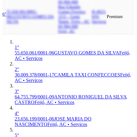
69.960-000
Rua Ednaldo
55.650.061/0001-
Gomes Ferreira,
H-4923-
6°
96
GUSTAVO GOMES DA
1151 - Genir
0/01
Premium
SILVA
Nunes, Feijo - AC,
Serviços
69.960-000
Feijó, AC
1°
55.650.061/0001-96
GUSTAVO GOMES DA SILVA
Feijó,
AC • Serviços
2°
30.009.378/0001-17
CAMILA TAXI CONFECCOES
Feijó,
AC • Serviços
3°
64.755.799/0001-09
ANTONIO RONIGUEL DA SILVA
CASTRO
Feijó, AC • Serviços
4°
23.656.199/0001-06
JOSE MARIA DO
NASCIMENTO
Feijó, AC • Serviços
5°