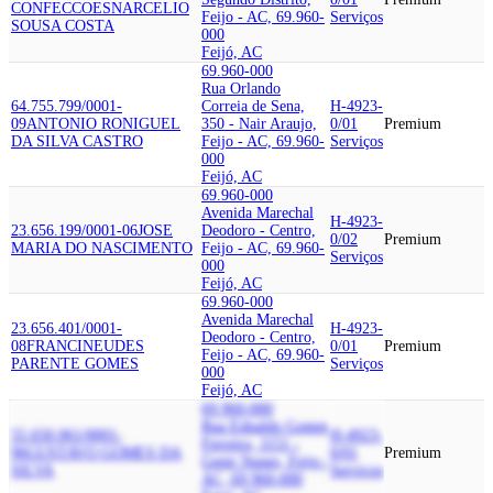
CONFECCOES
NARCELIO
Feijo - AC, 69.960-
Serviços
SOUSA COSTA
000
Feijó, AC
69.960-000
Rua Orlando
64.755.799/0001-
Correia de Sena,
H-4923-
09
ANTONIO RONIGUEL
350 - Nair Araujo,
0/01
Premium
DA SILVA CASTRO
Feijo - AC, 69.960-
Serviços
000
Feijó, AC
69.960-000
Avenida Marechal
H-4923-
23.656.199/0001-06
JOSE
Deodoro - Centro,
0/02
Premium
MARIA DO NASCIMENTO
Feijo - AC, 69.960-
Serviços
000
Feijó, AC
69.960-000
Avenida Marechal
23.656.401/0001-
H-4923-
Deodoro - Centro,
08
FRANCINEUDES
0/01
Premium
Feijo - AC, 69.960-
PARENTE GOMES
Serviços
000
Feijó, AC
69.960-000
Rua Ednaldo Gomes
55.650.061/0001-
H-4923-
Ferreira, 1151 -
96
GUSTAVO GOMES DA
0/01
Premium
Genir Nunes, Feijo -
SILVA
Serviços
AC, 69.960-000