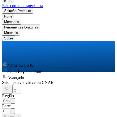
Entre
Fale com um especialista
Solução Premium
Porte
Mercados
Ferramentas Gratuitas
Materiais
Sobre
Nome ou CNPJ
Setor, Região e Porte
Avançado
Setor, palavra-chave ou CNAE
Região
Porte
Pesquisar