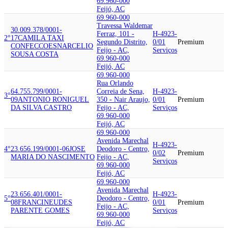
69.960-000
Feijó, AC
69.960-000
Travessa Waldemar
30.009.378/0001-
Ferraz, 101 -
H-4923-
2°
17
CAMILA TAXI
Segundo Distrito,
0/01
Premium
CONFECCOES
NARCELIO
Feijo - AC,
Serviços
SOUSA COSTA
69.960-000
Feijó, AC
69.960-000
Rua Orlando
64.755.799/0001-
Correia de Sena,
H-4923-
3°
09
ANTONIO RONIGUEL
350 - Nair Araujo,
0/01
Premium
DA SILVA CASTRO
Feijo - AC,
Serviços
69.960-000
Feijó, AC
69.960-000
Avenida Marechal
H-4923-
4°
23.656.199/0001-06
JOSE
Deodoro - Centro,
0/02
Premium
MARIA DO NASCIMENTO
Feijo - AC,
Serviços
69.960-000
Feijó, AC
69.960-000
Avenida Marechal
23.656.401/0001-
H-4923-
5°
Deodoro - Centro,
08
FRANCINEUDES
0/01
Premium
Feijo - AC,
PARENTE GOMES
Serviços
69.960-000
Feijó, AC