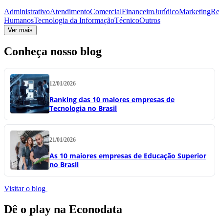
Administrativo
Atendimento
Comercial
Financeiro
Jurídico
Marketing
Re
Humanos
Tecnologia da Informação
Técnico
Outros
Ver mais
Conheça nosso blog
12/01/2026
Ranking das 10 maiores empresas de
Tecnologia no Brasil
21/01/2026
As 10 maiores empresas de Educação Superior
no Brasil
Visitar o blog
Dê o play na Econodata