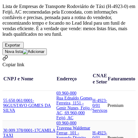
Lista de Empresas de Transporte Rodoviário de Táxi (H-4923-0) em
Feijó, AC recomendadas pela Econodata, com informações
confiáveis e precisas, pensada para a rotina do vendedor,
economizando tempo e focando no Lead Ideal para um funil de
vendas eficiente. É a verdade que vende: menos listas frias, mais
leads qualificados no seu funil.
Exportar
Nova lista
Copiar link
CNAE
CNPJ e Nome
Endereço
Faturamento
e Setor
69.960-000
Rua Ednaldo Gomes
55.650.061/0001-
H-4923-
Ferreira, 1151 -
96
GUSTAVO GOMES DA
0/01
Premium
Genir Nunes, Feijo -
SILVA
Serviços
AC, 69.960-000
Feijó, AC
69.960-000
Travessa Waldemar
30.009.378/0001-17
CAMILA
Ferraz, 101 -
H-4923-
TAXI
Segundo Distrito,
0/01
Premium