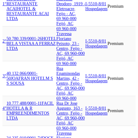
1°
RESTAURANTE
Deodoro, 1919 -
I-5510-8/01
Premium
ACAI
HOTEL &
Eletroacre,
Hospedagem
RESTAURANTE ACAI
Feijo - AC,
LTDA
69.960-000
Feijó, AC
69.960-000
Travessa
50.780.339/0001-26
HOTEL
Floriano
2°
I-5510-8/01
BELA VISTA
A A FERRAZ
Peixoto, 23 -
Premium
Hospedagem
LTDA
Centro, Feijo -
AC, 69.960-000
Feijó, AC
69.960-000
Rua
40.132.066/0001-
Epaminondas
3°
I-5510-8/01
50
JOAFRAN HOTEL
M S
Martins, 42 -
Premium
Hospedagem
S SOUSA
Centro, Feijo -
AC, 69.960-000
Feijó, AC
69.960-000
10.777.488/0001-11
FACIL
Rua Dr Jose
4°
HOTEL
A & R
Augusto, 163 -
I-5510-8/01
Premium
EMPREENDIMENTOS
Centro, Feijo -
Hospedagem
LTDA
AC, 69.960-000
Feijó, AC
69.960-000
Travessa