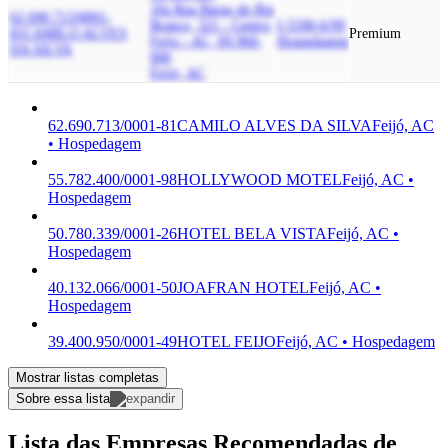
10a Rua Barao do Rio
62.690.713/0001-
Branco, 321 - Centro,
I-5590-6/99
81
CAMILO ALVES
Premium
Feijo - AC, 69.960-
Hospedagem
DA SILVA
000
Feijó, AC
62.690.713/0001-81
CAMILO ALVES DA SILVA
Feijó, AC
• Hospedagem
55.782.400/0001-98
HOLLYWOOD MOTEL
Feijó, AC •
Hospedagem
50.780.339/0001-26
HOTEL BELA VISTA
Feijó, AC •
Hospedagem
40.132.066/0001-50
JOAFRAN HOTEL
Feijó, AC •
Hospedagem
39.400.950/0001-49
HOTEL FEIJO
Feijó, AC • Hospedagem
Mostrar listas completas
Sobre essa lista
Lista das Empresas Recomendadas de