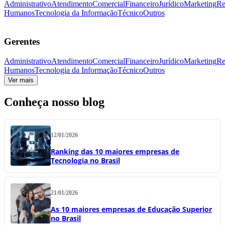
Administrativo
Atendimento
Comercial
Financeiro
Jurídico
Marketing
Re
Humanos
Tecnologia da Informação
Técnico
Outros
Gerentes
Administrativo
Atendimento
Comercial
Financeiro
Jurídico
Marketing
Re
Humanos
Tecnologia da Informação
Técnico
Outros
Ver mais
Conheça nosso blog
12/01/2026
Ranking das 10 maiores empresas de
Tecnologia no Brasil
21/01/2026
As 10 maiores empresas de Educação Superior
no Brasil