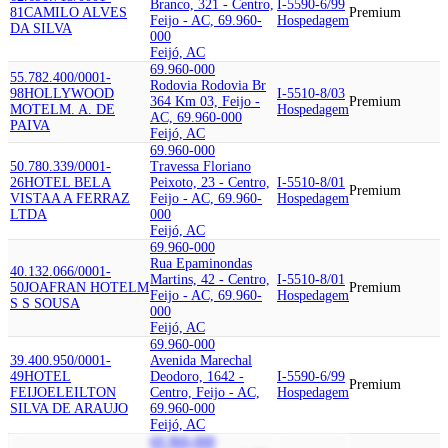
Branco, 321 - Centro,
I-5590-6/99
81
CAMILO ALVES
Premium
Feijo - AC, 69.960-
Hospedagem
DA SILVA
000
Feijó, AC
69.960-000
55.782.400/0001-
Rodovia Rodovia Br
98
HOLLYWOOD
I-5510-8/03
364 Km 03, Feijo -
Premium
MOTEL
M. A. DE
Hospedagem
AC, 69.960-000
PAIVA
Feijó, AC
69.960-000
50.780.339/0001-
Travessa Floriano
26
HOTEL BELA
Peixoto, 23 - Centro,
I-5510-8/01
Premium
VISTA
A A FERRAZ
Feijo - AC, 69.960-
Hospedagem
LTDA
000
Feijó, AC
69.960-000
Rua Epaminondas
40.132.066/0001-
Martins, 42 - Centro,
I-5510-8/01
50
JOAFRAN HOTEL
M
Premium
Feijo - AC, 69.960-
Hospedagem
S S SOUSA
000
Feijó, AC
69.960-000
39.400.950/0001-
Avenida Marechal
49
HOTEL
Deodoro, 1642 -
I-5590-6/99
Premium
FEIJO
ELEILTON
Centro, Feijo - AC,
Hospedagem
SILVA DE ARAUJO
69.960-000
Feijó, AC
69.960-000