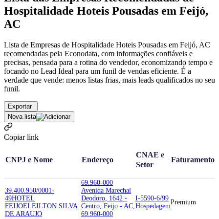
Hospitalidade Hoteis Pousadas em Feijó,
AC
Lista de Empresas de Hospitalidade Hoteis Pousadas em Feijó, AC
recomendadas pela Econodata, com informações confiáveis e
precisas, pensada para a rotina do vendedor, economizando tempo e
focando no Lead Ideal para um funil de vendas eficiente. É a
verdade que vende: menos listas frias, mais leads qualificados no seu
funil.
Exportar
Nova lista
Copiar link
CNAE e
CNPJ e Nome
Endereço
Faturamento
Setor
69.960-000
39.400.950/0001-
Avenida Marechal
49
HOTEL
Deodoro, 1642 -
I-5590-6/99
Premium
FEIJO
ELEILTON SILVA
Centro, Feijo - AC,
Hospedagem
DE ARAUJO
69.960-000