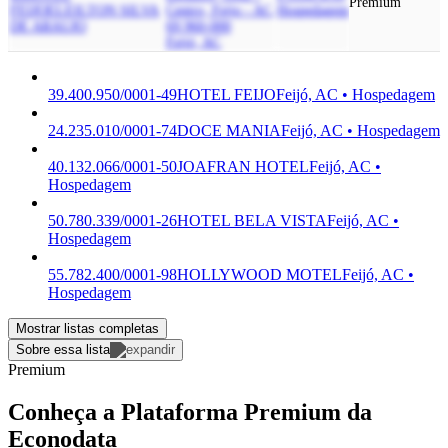
Premium
FEIJO
ELEILTON SILVA
Centro, Feijo - AC,
Hospedagem
DE ARAUJO
69.960-000
Feijó, AC
39.400.950/0001-49
HOTEL FEIJO
Feijó, AC • Hospedagem
24.235.010/0001-74
DOCE MANIA
Feijó, AC • Hospedagem
40.132.066/0001-50
JOAFRAN HOTEL
Feijó, AC •
Hospedagem
50.780.339/0001-26
HOTEL BELA VISTA
Feijó, AC •
Hospedagem
55.782.400/0001-98
HOLLYWOOD MOTEL
Feijó, AC •
Hospedagem
Mostrar listas completas
Sobre essa lista
Premium
Conheça a Plataforma Premium da
Econodata