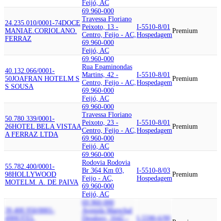
Feijó, AC
69.960-000
Travessa Floriano
24.235.010/0001-74
DOCE
Peixoto, 13 -
I-5510-8/01
MANIA
E.CORIOLANO.
Premium
Centro, Feijo - AC,
Hospedagem
FERRAZ
69.960-000
Feijó, AC
69.960-000
Rua Epaminondas
40.132.066/0001-
Martins, 42 -
I-5510-8/01
50
JOAFRAN HOTEL
M S
Premium
Centro, Feijo - AC,
Hospedagem
S SOUSA
69.960-000
Feijó, AC
69.960-000
Travessa Floriano
50.780.339/0001-
Peixoto, 23 -
I-5510-8/01
26
HOTEL BELA VISTA
A
Premium
Centro, Feijo - AC,
Hospedagem
A FERRAZ LTDA
69.960-000
Feijó, AC
69.960-000
Rodovia Rodovia
55.782.400/0001-
Br 364 Km 03,
I-5510-8/03
98
HOLLYWOOD
Premium
Feijo - AC,
Hospedagem
MOTEL
M. A. DE PAIVA
69.960-000
Feijó, AC
69.960-000
39.400.950/0001-
Avenida Marechal
49
HOTEL
Deodoro, 1642 -
I-5590-6/99