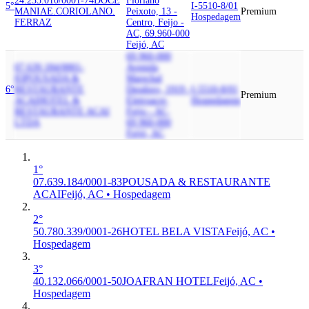
24.235.010/0001-74
DOCE
Floriano
5°
I-5510-8/01
MANIA
E.CORIOLANO.
Peixoto, 13 -
Premium
Hospedagem
FERRAZ
Centro, Feijo -
AC, 69.960-000
Feijó, AC
69.960-000
07.639.184/0001-
Avenida
83
POUSADA &
Marechal
6°
RESTAURANTE
Deodoro, 1919 -
I-5510-8/01
Premium
ACAI
HOTEL &
Eletroacre,
Hospedagem
RESTAURANTE ACAI
Feijo - AC,
LTDA
69.960-000
Feijó, AC
1°
07.639.184/0001-83
POUSADA & RESTAURANTE
ACAI
Feijó, AC • Hospedagem
2°
50.780.339/0001-26
HOTEL BELA VISTA
Feijó, AC •
Hospedagem
3°
40.132.066/0001-50
JOAFRAN HOTEL
Feijó, AC •
Hospedagem