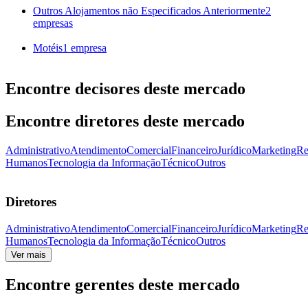
Outros Alojamentos não Especificados Anteriormente
2
empresas
Motéis
1 empresa
Encontre decisores deste mercado
Encontre diretores deste mercado
Administrativo
Atendimento
Comercial
Financeiro
Jurídico
Marketing
Re
Humanos
Tecnologia da Informação
Técnico
Outros
Diretores
Administrativo
Atendimento
Comercial
Financeiro
Jurídico
Marketing
Re
Humanos
Tecnologia da Informação
Técnico
Outros
Ver mais
Encontre gerentes deste mercado