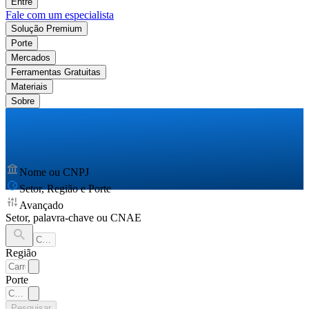
Entre
Fale com um especialista
Solução Premium
Porte
Mercados
Ferramentas Gratuitas
Materiais
Sobre
Nome ou CNPJ
Setor, Região e Porte
Avançado
Setor, palavra-chave ou CNAE
Região
Porte
Pesquisar