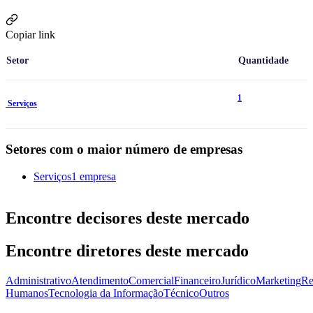
Copiar link
Setor
Quantidade
1
Serviços
Setores com o maior número de empresas
Serviços
1 empresa
Encontre decisores deste mercado
Encontre diretores deste mercado
Administrativo
Atendimento
Comercial
Financeiro
Jurídico
Marketing
Re
Humanos
Tecnologia da Informação
Técnico
Outros