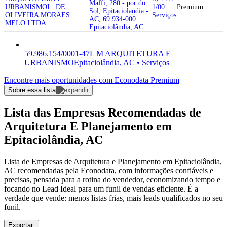
Maffi, 280 - por do
URBANISMO
L. DE
1/00
Premium
Sol, Epitaciolandia -
OLIVEIRA MORAES
Serviços
AC, 69.934-000
MELO LTDA
Epitaciolândia, AC
59.986.154/0001-47
L M ARQUITETURA E
URBANISMO
Epitaciolândia, AC • Serviços
Encontre mais oportunidades com Econodata Premium
Sobre essa lista
Lista das Empresas Recomendadas de
Arquitetura E Planejamento em
Epitaciolândia, AC
Lista de Empresas de Arquitetura e Planejamento em Epitaciolândia,
AC recomendadas pela Econodata, com informações confiáveis e
precisas, pensada para a rotina do vendedor, economizando tempo e
focando no Lead Ideal para um funil de vendas eficiente. É a
verdade que vende: menos listas frias, mais leads qualificados no seu
funil.
Exportar