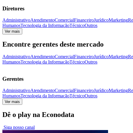
Diretores
Administrativo
Atendimento
Comercial
Financeiro
Jurídico
Marketing
Re
Humanos
Tecnologia da Informação
Técnico
Outros
Ver mais
Encontre gerentes deste mercado
Administrativo
Atendimento
Comercial
Financeiro
Jurídico
Marketing
Re
Humanos
Tecnologia da Informação
Técnico
Outros
Gerentes
Administrativo
Atendimento
Comercial
Financeiro
Jurídico
Marketing
Re
Humanos
Tecnologia da Informação
Técnico
Outros
Ver mais
Dê o play na Econodata
Siga nosso canal