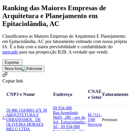
Ranking das Maiores Empresas de
Arquitetura e Planejamento em
Epitaciolândia, AC
Classificamos as Maiores Empresas de Arquitetura E Planejamento
em Epitaciolândia, AC por faturamento estimado com nossa própria
IA. É a lista com a maior previsibilidade e confiabilidade
do
mercado
para sua prospecção B2B. A verdade que vende.
Exportar
Nova lista
Copiar link
CNAE
CNPJ e Nome
Endereço
Faturamento
e Setor
69.934-000
59.986.154/0001-47
L M
Rua Armelindo
ARQUITETURA E
M-7111-
1°
Maffi, 280 - por do
URBANISMO
L. DE
1/00
Premium
Sol, Epitaciolandia -
OLIVEIRA MORAES
Serviços
AC, 69.934-000
MELO LTDA