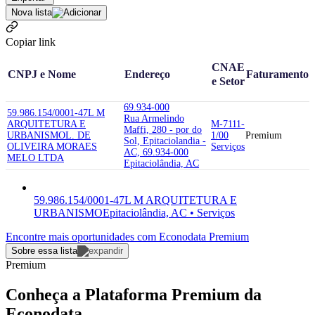
Nova lista
Copiar link
CNAE
CNPJ e Nome
Endereço
Faturamento
e Setor
69.934-000
59.986.154/0001-47
L M
Rua Armelindo
ARQUITETURA E
M-7111-
Maffi, 280 - por do
URBANISMO
L. DE
1/00
Premium
Sol, Epitaciolandia -
OLIVEIRA MORAES
Serviços
AC, 69.934-000
MELO LTDA
Epitaciolândia, AC
59.986.154/0001-47
L M ARQUITETURA E
URBANISMO
Epitaciolândia, AC • Serviços
Encontre mais oportunidades com Econodata Premium
Sobre essa lista
Premium
Conheça a Plataforma Premium da
Econodata