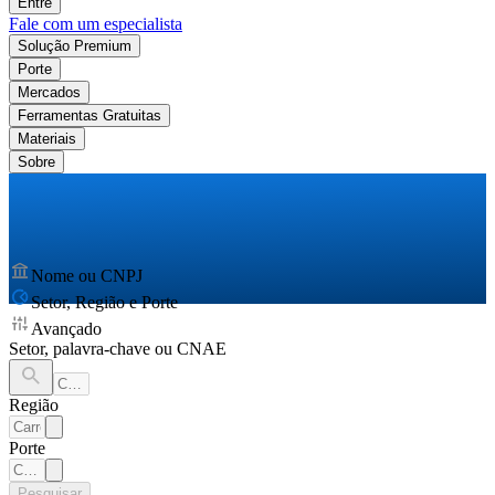
Entre
Fale com um especialista
Solução Premium
Porte
Mercados
Ferramentas Gratuitas
Materiais
Sobre
Nome ou CNPJ
Setor, Região e Porte
Avançado
Setor, palavra-chave ou CNAE
Região
Porte
Pesquisar