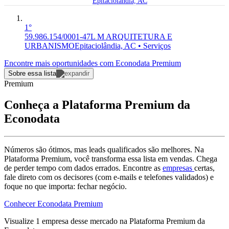
Epitaciolândia, AC
1°
59.986.154/0001-47
L M ARQUITETURA E
URBANISMO
Epitaciolândia, AC • Serviços
Encontre mais oportunidades com Econodata Premium
Sobre essa lista
Premium
Conheça a Plataforma Premium da
Econodata
Números são ótimos, mas leads qualificados são melhores. Na
Plataforma Premium, você transforma essa lista em vendas. Chega
de perder tempo com dados errados. Encontre as
empresas
certas,
fale direto com os decisores (com e-mails e telefones validados) e
foque no que importa: fechar negócio.
Conhecer Econodata Premium
Visualize
1
empresa
desse mercado na Plataforma Premium da