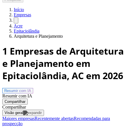
Início
Empresas
Acre
Epitaciolândia
Arquitetura e Planejamento
1
Empresas de Arquitetura
e Planejamento em
Epitaciolândia, AC
em 2026
Resumir com
IA
Resumir com IA
Compartilhar
Compartilhar
Visão geral
Maiores empresas
Recentemente abertas
Recomendadas para
prospecção