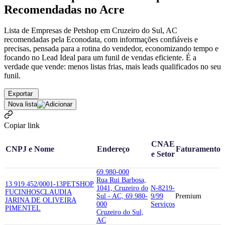
Recomendadas no Acre
Lista de Empresas de Petshop em Cruzeiro do Sul, AC
recomendadas pela Econodata, com informações confiáveis e
precisas, pensada para a rotina do vendedor, economizando tempo e
focando no Lead Ideal para um funil de vendas eficiente. É a
verdade que vende: menos listas frias, mais leads qualificados no seu
funil.
Exportar
Nova lista
Copiar link
CNAE
CNPJ e Nome
Endereço
Faturamento
e Setor
69.980-000
Rua Rui Barbosa,
13.919.452/0001-13
PETSHOP
1041, Cruzeiro do
N-8219-
FUCINHOS
CLAUDIA
Sul - AC, 69.980-
9/99
Premium
JARINA DE OLIVEIRA
000
Serviços
PIMENTEL
Cruzeiro do Sul,
AC