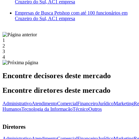
Cruzeiro do Sul, AC
1 empresa
Empresas de Busca Petshop com até 100 funcionários em
Cruzeiro do Sul, AC
1 empresa
1
2
3
4
Encontre decisores deste mercado
Encontre diretores deste mercado
Administrativo
Atendimento
Comercial
Financeiro
Jurídico
Marketing
Re
Humanos
Tecnologia da Informação
Técnico
Outros
Diretores
Administrativo
Atendimento
Comercial
Financeiro
Jurídico
Marketing
Re