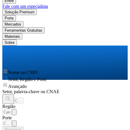
Entre
Fale com um especialista
Solução Premium
Porte
Mercados
Ferramentas Gratuitas
Materiais
Sobre
Nome ou CNPJ
Setor, Região e Porte
Avançado
Setor, palavra-chave ou CNAE
Região
Porte
Pesquisar