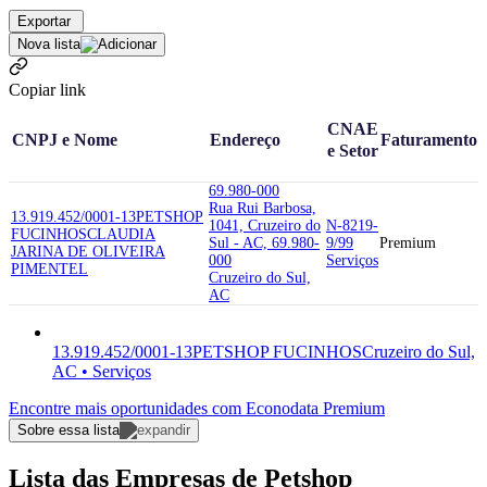
Exportar
Nova lista
Copiar link
CNAE
CNPJ e Nome
Endereço
Faturamento
e Setor
69.980-000
Rua Rui Barbosa,
13.919.452/0001-13
PETSHOP
1041, Cruzeiro do
N-8219-
FUCINHOS
CLAUDIA
Sul - AC, 69.980-
9/99
Premium
JARINA DE OLIVEIRA
000
Serviços
PIMENTEL
Cruzeiro do Sul,
AC
13.919.452/0001-13
PETSHOP FUCINHOS
Cruzeiro do Sul,
AC • Serviços
Encontre mais oportunidades com Econodata Premium
Sobre essa lista
Lista das Empresas de Petshop