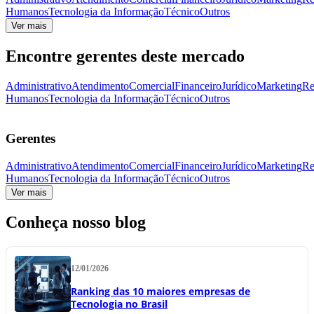
Humanos
Tecnologia da Informação
Técnico
Outros
Ver mais
Encontre gerentes deste mercado
Administrativo
Atendimento
Comercial
Financeiro
Jurídico
Marketing
Re
Humanos
Tecnologia da Informação
Técnico
Outros
Gerentes
Administrativo
Atendimento
Comercial
Financeiro
Jurídico
Marketing
Re
Humanos
Tecnologia da Informação
Técnico
Outros
Ver mais
Conheça nosso blog
12/01/2026
Ranking das 10 maiores empresas de
Tecnologia no Brasil