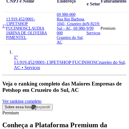
CNPJ e Nome
Endereço
Faturamento
e Setor
69.980-000
13.919.452/0001-
Rua Rui Barbosa,
13
PETSHOP
1041, Cruzeiro do
N-8219-
1°
FUCINHOS
CLAUDIA
Sul - AC, 69.980-
9/99
Premium
JARINA DE OLIVEIRA
000
Serviços
PIMENTEL
Cruzeiro do Sul,
AC
1°
13.919.452/0001-13
PETSHOP FUCINHOS
Cruzeiro do Sul,
AC • Serviços
Veja o ranking completo das
Maiores Empresas de
Petshop em Cruzeiro do Sul, AC
Ver ranking completo
Sobre essa lista
Premium
Conheça a Plataforma Premium da