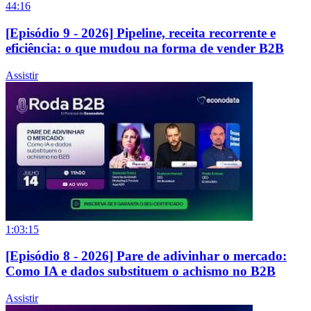
44:16
[Episódio 9 - 2026] Pipeline, receita recorrente e
eficiência: o que mudou na forma de vender B2B
Assistir
1:03:15
[Episódio 8 - 2026] Pare de adivinhar o mercado:
Como IA e dados substituem o achismo no B2B
Assistir