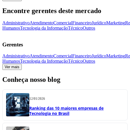
Encontre gerentes deste mercado
Administrativo
Atendimento
Comercial
Financeiro
Jurídico
Marketing
Re
Humanos
Tecnologia da Informação
Técnico
Outros
Gerentes
Administrativo
Atendimento
Comercial
Financeiro
Jurídico
Marketing
Re
Humanos
Tecnologia da Informação
Técnico
Outros
Ver mais
Conheça nosso blog
12/01/2026
Ranking das 10 maiores empresas de
Tecnologia no Brasil