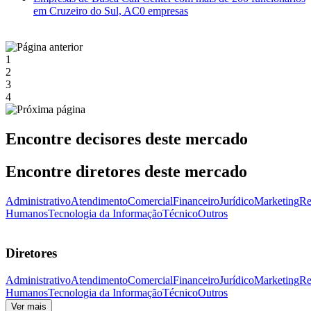
em Cruzeiro do Sul, AC
0 empresas
1
2
3
4
Encontre decisores deste mercado
Encontre diretores deste mercado
Administrativo
Atendimento
Comercial
Financeiro
Jurídico
Marketing
Re
Humanos
Tecnologia da Informação
Técnico
Outros
Diretores
Administrativo
Atendimento
Comercial
Financeiro
Jurídico
Marketing
Re
Humanos
Tecnologia da Informação
Técnico
Outros
Ver mais