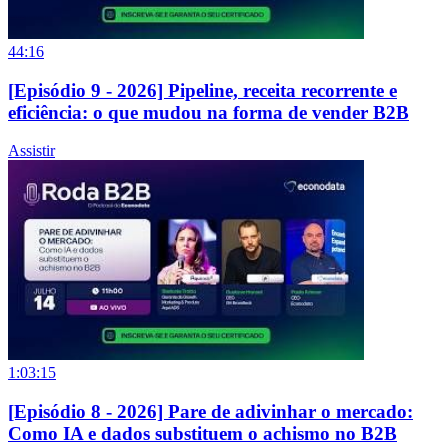
44:16
[Episódio 9 - 2026] Pipeline, receita recorrente e
eficiência: o que mudou na forma de vender B2B
Assistir
1:03:15
[Episódio 8 - 2026] Pare de adivinhar o mercado:
Como IA e dados substituem o achismo no B2B