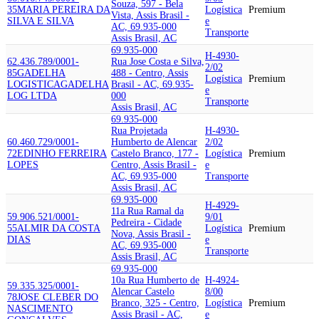
Souza, 597 - Bela
35
MARIA PEREIRA DA
Logística
Premium
Vista, Assis Brasil -
SILVA E SILVA
e
AC, 69.935-000
Transporte
Assis Brasil, AC
69.935-000
H-4930-
62.436.789/0001-
Rua Jose Costa e Silva,
2/02
85
GADELHA
488 - Centro, Assis
Logística
Premium
LOGISTICA
GADELHA
Brasil - AC, 69.935-
e
LOG LTDA
000
Transporte
Assis Brasil, AC
69.935-000
Rua Projetada
H-4930-
60.460.729/0001-
Humberto de Alencar
2/02
72
EDINHO FERREIRA
Castelo Branco, 177 -
Logística
Premium
LOPES
Centro, Assis Brasil -
e
AC, 69.935-000
Transporte
Assis Brasil, AC
69.935-000
H-4929-
11a Rua Ramal da
59.906.521/0001-
9/01
Pedreira - Cidade
55
ALMIR DA COSTA
Logística
Premium
Nova, Assis Brasil -
DIAS
e
AC, 69.935-000
Transporte
Assis Brasil, AC
69.935-000
10a Rua Humberto de
H-4924-
59.335.325/0001-
Alencar Castelo
8/00
78
JOSE CLEBER DO
Branco, 325 - Centro,
Logística
Premium
NASCIMENTO
Assis Brasil - AC,
e