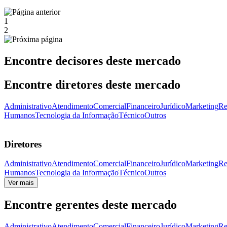
1
2
Encontre decisores deste mercado
Encontre diretores deste mercado
Administrativo
Atendimento
Comercial
Financeiro
Jurídico
Marketing
Re
Humanos
Tecnologia da Informação
Técnico
Outros
Diretores
Administrativo
Atendimento
Comercial
Financeiro
Jurídico
Marketing
Re
Humanos
Tecnologia da Informação
Técnico
Outros
Ver mais
Encontre gerentes deste mercado
Administrativo
Atendimento
Comercial
Financeiro
Jurídico
Marketing
Re