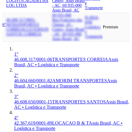
LOGISTICA
GADELHA
Centro, Assis Brasil
e
LOG LTDA
- AC, 69.935-000
Transporte
Assis Brasil, AC
69.935-000
H-4924-
46.608.317/0001-
Rua Francisco das
8/00
6°
06
TRANSPORTES
Chagas, 43 -
Logística
Premium
CORREIA
CLEVERSON
Centro, Assis Brasil
e
SANTOS CORREIA
- AC, 69.935-000
Transporte
Assis Brasil, AC
1°
46.608.317/0001-06
TRANSPORTES CORREIA
Assis
Brasil, AC • Logística e Transporte
2°
46.604.660/0001-82
AMORIM TRANSPORTES
Assis
Brasil, AC • Logística e Transporte
3°
46.608.650/0001-15
TRANSPORTES SANTOS
Assis Brasil,
AC • Logística e Transporte
4°
42.367.619/0001-89
LOCACAO B & T
Assis Brasil, AC •
Logística e Transporte