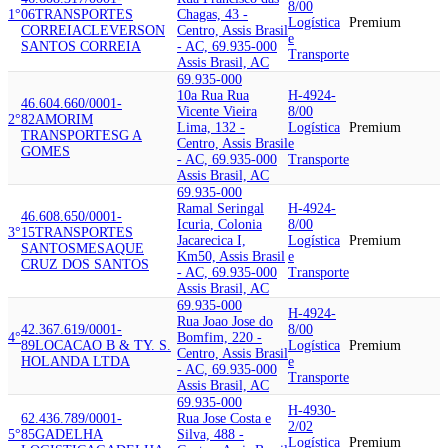
8/00
1°
06
TRANSPORTES
Chagas, 43 -
Logística
Premium
CORREIA
CLEVERSON
Centro, Assis Brasil
e
SANTOS CORREIA
- AC, 69.935-000
Transporte
Assis Brasil, AC
69.935-000
10a Rua Rua
H-4924-
46.604.660/0001-
Vicente Vieira
8/00
2°
82
AMORIM
Lima, 132 -
Logística
Premium
TRANSPORTES
G A
Centro, Assis Brasil
e
GOMES
- AC, 69.935-000
Transporte
Assis Brasil, AC
69.935-000
Ramal Seringal
H-4924-
46.608.650/0001-
Icuria, Colonia
8/00
3°
15
TRANSPORTES
Jacarecica I,
Logística
Premium
SANTOS
MESAQUE
Km50, Assis Brasil
e
CRUZ DOS SANTOS
- AC, 69.935-000
Transporte
Assis Brasil, AC
69.935-000
H-4924-
Rua Joao Jose do
42.367.619/0001-
8/00
4°
Bomfim, 220 -
89
LOCACAO B & T
Y. S.
Logística
Premium
Centro, Assis Brasil
HOLANDA LTDA
e
- AC, 69.935-000
Transporte
Assis Brasil, AC
69.935-000
H-4930-
62.436.789/0001-
Rua Jose Costa e
2/02
5°
85
GADELHA
Silva, 488 -
Logística
Premium