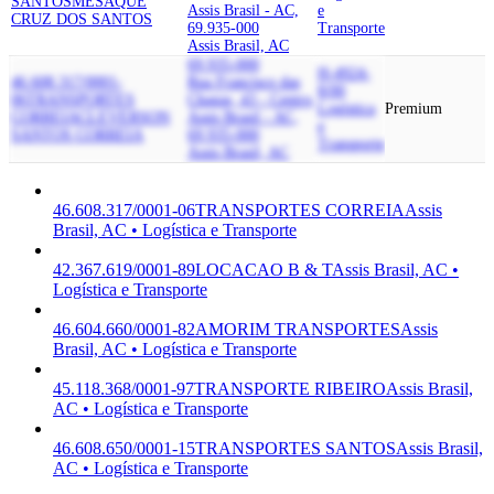
SANTOS
MESAQUE
Assis Brasil - AC,
e
CRUZ DOS SANTOS
69.935-000
Transporte
Assis Brasil, AC
69.935-000
H-4924-
46.608.317/0001-
Rua Francisco das
8/00
06
TRANSPORTES
Chagas, 43 - Centro,
Logística
Premium
CORREIA
CLEVERSON
Assis Brasil - AC,
e
SANTOS CORREIA
69.935-000
Transporte
Assis Brasil, AC
46.608.317/0001-06
TRANSPORTES CORREIA
Assis
Brasil, AC • Logística e Transporte
42.367.619/0001-89
LOCACAO B & T
Assis Brasil, AC •
Logística e Transporte
46.604.660/0001-82
AMORIM TRANSPORTES
Assis
Brasil, AC • Logística e Transporte
45.118.368/0001-97
TRANSPORTE RIBEIRO
Assis Brasil,
AC • Logística e Transporte
46.608.650/0001-15
TRANSPORTES SANTOS
Assis Brasil,
AC • Logística e Transporte