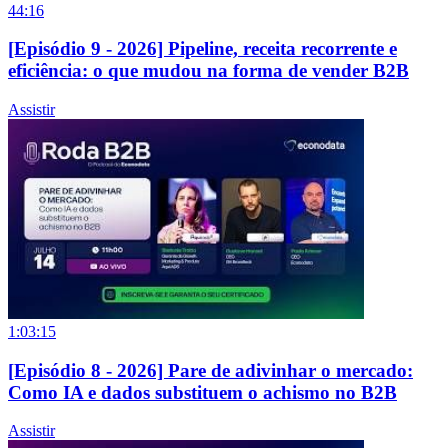
44:16
[Episódio 9 - 2026] Pipeline, receita recorrente e
eficiência: o que mudou na forma de vender B2B
Assistir
1:03:15
[Episódio 8 - 2026] Pare de adivinhar o mercado:
Como IA e dados substituem o achismo no B2B
Assistir