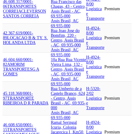
46.608.317/0001-
Rua Francisco das
8/00
06
TRANSPORTES
Chagas, 43 - Centro,
Logística
Premium
CORREIA
CLEVERSON
Assis Brasil - AC,
e
SANTOS CORREIA
69.935-000
Transporte
Assis Brasil, AC
69.935-000
H-4924-
Rua Joao Jose do
42.367.619/0001-
8/00
Bomfim, 220 -
89
LOCACAO B & T
Y. S.
Logística
Premium
Centro, Assis Brasil
HOLANDA LTDA
e
- AC, 69.935-000
Transporte
Assis Brasil, AC
69.935-000
H-4924-
46.604.660/0001-
10a Rua Rua Vicente
8/00
82
AMORIM
Vieira Lima, 132 -
Logística
Premium
TRANSPORTES
G A
Centro, Assis Brasil
e
GOMES
- AC, 69.935-000
Transporte
Assis Brasil, AC
69.935-000
Rua Umberto de a
H-5320-
45.118.368/0001-
Castelo Branco, 624
2/02
97
TRANSPORTE
- Centro, Assis
Logística
Premium
RIBEIRO
A D R PARADA
Brasil - AC, 69.935-
e
000
Transporte
Assis Brasil, AC
69.935-000
Ramal Seringal
H-4924-
46.608.650/0001-
Icuria, Colonia
8/00
15
TRANSPORTES
Jacarecica I, Km50,
Logística
Premium