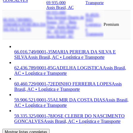
GONCALVES
69.935-000
Transporte
Assis Brasil, AC
69.935-000
H-4929-
Rua Juvenal Duarte de
66.016.749/0001-
9/03
Souza, 597 - Bela
35
MARIA PEREIRA DA
Logística
Premium
Vista, Assis Brasil -
SILVA E SILVA
e
AC, 69.935-000
Transporte
Assis Brasil, AC
66.016.749/0001-35
MARIA PEREIRA DA SILVA E
SILVA
Assis Brasil, AC • Logística e Transporte
62.436.789/0001-85
GADELHA LOGISTICA
Assis Brasil,
AC • Logística e Transporte
60.460.729/0001-72
EDINHO FERREIRA LOPES
Assis
Brasil, AC • Logística e Transporte
59.906.521/0001-55
ALMIR DA COSTA DIAS
Assis Brasil,
AC • Logística e Transporte
59.335.325/0001-78
JOSE CLEBER DO NASCIMENTO
GONCALVES
Assis Brasil, AC • Logística e Transporte
Mostrar listas completas