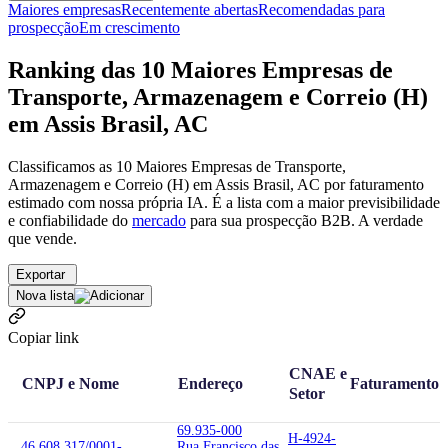
Maiores empresas
Recentemente abertas
Recomendadas para
prospecção
Em crescimento
Ranking das 10 Maiores Empresas de
Transporte, Armazenagem e Correio (H)
em Assis Brasil, AC
Classificamos as 10 Maiores Empresas de Transporte,
Armazenagem e Correio (H) em Assis Brasil, AC por faturamento
estimado com nossa própria IA. É a lista com a maior previsibilidade
e confiabilidade
do
mercado
para sua prospecção B2B. A verdade
que vende.
Exportar
Nova lista
Copiar link
CNAE e
CNPJ e Nome
Endereço
Faturamento
Setor
69.935-000
H-4924-
46.608.317/0001-
Rua Francisco das