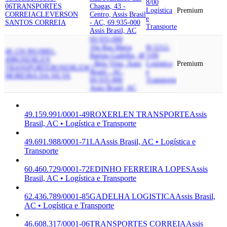
8/00
06
TRANSPORTES
Chagas, 43 -
Logística
Premium
CORREIA
CLEVERSON
Centro, Assis Brasil
e
SANTOS CORREIA
- AC, 69.935-000
Transporte
Assis Brasil, AC
69.935-000
10a Rua Maria
H-5212-
49.159.991/0001-
Batista Gadelha, 40
5/00
49
ROXERLEN
- Bela Vista, Assis
Logística
Premium
TRANSPORTE
ROXERLEM
Brasil - AC,
e
MOREIRA DA SILVA
69.935-000
Transporte
Assis Brasil, AC
49.159.991/0001-49
ROXERLEN TRANSPORTE
Assis
Brasil, AC • Logística e Transporte
49.691.988/0001-71
I.A
Assis Brasil, AC • Logística e
Transporte
60.460.729/0001-72
EDINHO FERREIRA LOPES
Assis
Brasil, AC • Logística e Transporte
62.436.789/0001-85
GADELHA LOGISTICA
Assis Brasil,
AC • Logística e Transporte
46.608.317/0001-06
TRANSPORTES CORREIA
Assis