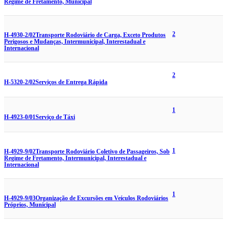
Regime de Fretamento, Municipal
2
H-4930-2/02
Transporte Rodoviário de Carga, Exceto Produtos
Perigosos e Mudanças, Intermunicipal, Interestadual e
Internacional
2
H-5320-2/02
Serviços de Entrega Rápida
1
H-4923-0/01
Serviço de Táxi
1
H-4929-9/02
Transporte Rodoviário Coletivo de Passageiros, Sob
Regime de Fretamento, Intermunicipal, Interestadual e
Internacional
1
H-4929-9/03
Organização de Excursões em Veículos Rodoviários
Próprios, Municipal