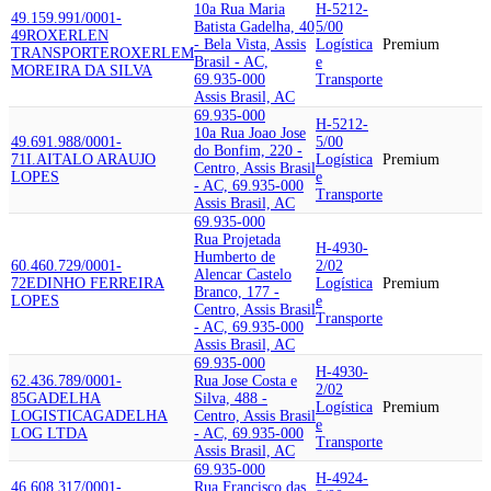
10a Rua Maria
H-5212-
49.159.991/0001-
Batista Gadelha, 40
5/00
49
ROXERLEN
- Bela Vista, Assis
Logística
Premium
TRANSPORTE
ROXERLEM
Brasil - AC,
e
MOREIRA DA SILVA
69.935-000
Transporte
Assis Brasil, AC
69.935-000
H-5212-
10a Rua Joao Jose
49.691.988/0001-
5/00
do Bonfim, 220 -
71
I.A
ITALO ARAUJO
Logística
Premium
Centro, Assis Brasil
LOPES
e
- AC, 69.935-000
Transporte
Assis Brasil, AC
69.935-000
Rua Projetada
H-4930-
Humberto de
60.460.729/0001-
2/02
Alencar Castelo
72
EDINHO FERREIRA
Logística
Premium
Branco, 177 -
LOPES
e
Centro, Assis Brasil
Transporte
- AC, 69.935-000
Assis Brasil, AC
69.935-000
H-4930-
62.436.789/0001-
Rua Jose Costa e
2/02
85
GADELHA
Silva, 488 -
Logística
Premium
LOGISTICA
GADELHA
Centro, Assis Brasil
e
LOG LTDA
- AC, 69.935-000
Transporte
Assis Brasil, AC
69.935-000
H-4924-
46.608.317/0001-
Rua Francisco das