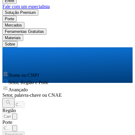
Entre
Fale com um especialista
Solução Premium
Porte
Mercados
Ferramentas Gratuitas
Materiais
Sobre
Nome ou CNPJ
Setor, Região e Porte
Avançado
Setor, palavra-chave ou CNAE
Região
Porte
Pesquisar