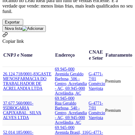
focando no Lead Ideal para um funil de vendas eficiente. É a
verdade que vende: menos listas frias, mais leads qualificados no seu
funil.
Exportar
Nova lista
Copiar link
CNAE
CNPJ e Nome
Endereço
Faturamento
e Setor
69.945-000
26.124.718/0001-83
GASTE
Avenida Geraldo
G-4771-
MENOS
FARMACIA DO
Barbosa, 506 -
7/01
Premium
TRABALHADOR DE
Centro, Acrelandia
Comércio
ACRELANDIA LTDA
- AC, 69.945-000
Varejista
Acrelândia, AC
69.945-000
37.677.560/0001-
Rua Geraldo
G-4771-
95
DROGARIA
Barbosa, 540 -
7/01
Premium
CAPIXABA
L. SILVA
Centro, Acrelandia
Comércio
ALVES LTDA
- AC, 69.945-000
Varejista
Acrelândia, AC
69.945-000
52.014.185/0001-
Avenida Brasil, 116
G-4771-