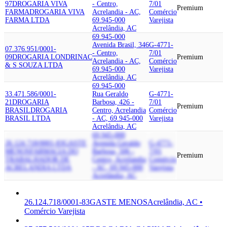
97
DROGARIA VIVA
- Centro,
7/01
Premium
FARMA
DROGARIA VIVA
Acrelandia - AC,
Comércio
FARMA LTDA
69.945-000
Varejista
Acrelândia, AC
69.945-000
Avenida Brasil, 346
G-4771-
07.376.951/0001-
- Centro,
7/01
09
DROGARIA LONDRINA
C
Premium
Acrelandia - AC,
Comércio
& S SOUZA LTDA
69.945-000
Varejista
Acrelândia, AC
69.945-000
33.471.586/0001-
Rua Geraldo
G-4771-
21
DROGARIA
Barbosa, 426 -
7/01
Premium
BRASIL
DROGARIA
Centro, Acrelandia
Comércio
BRASIL LTDA
- AC, 69.945-000
Varejista
Acrelândia, AC
69.945-000
26.124.718/0001-83
GASTE
Avenida Geraldo
G-4771-
MENOS
FARMACIA DO
Barbosa, 506 -
7/01
Premium
TRABALHADOR DE
Centro, Acrelandia
Comércio
ACRELANDIA LTDA
- AC, 69.945-000
Varejista
Acrelândia, AC
26.124.718/0001-83
GASTE MENOS
Acrelândia, AC •
Comércio Varejista