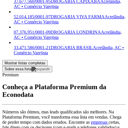
37.677.560/0001-95
DROGARIA CAPIXABA
Acrelândia,
AC • Comércio Varejista
52.014.185/0001-97
DROGARIA VIVA FARMA
Acrelândia,
AC • Comércio Varejista
07.376.951/0001-09
DROGARIA LONDRINA
Acrelândia,
AC • Comércio Varejista
33.471.586/0001-21
DROGARIA BRASIL
Acrelândia, AC •
Comércio Varejista
Mostrar listas completas
Sobre essa lista
Premium
Conheça a Plataforma Premium da
Econodata
Números são ótimos, mas leads qualificados são melhores. Na
Plataforma Premium, você transforma essa lista em vendas. Chega
de perder tempo com dados errados. Encontre as
empresas
certas,
fale direto com os decisores (com e-mails e telefones validados) e