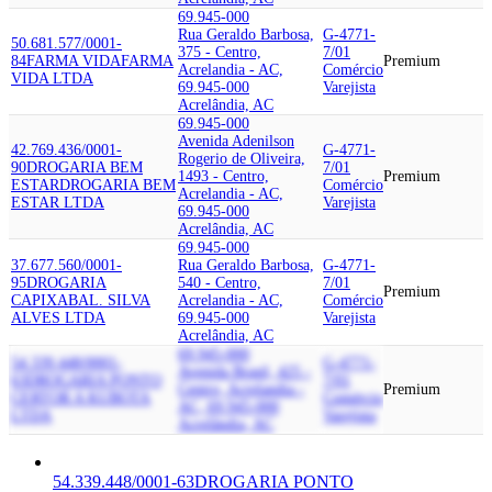
69.945-000
Rua Geraldo Barbosa,
G-4771-
50.681.577/0001-
375 - Centro,
7/01
84
FARMA VIDA
FARMA
Premium
Acrelandia - AC,
Comércio
VIDA LTDA
69.945-000
Varejista
Acrelândia, AC
69.945-000
Avenida Adenilson
42.769.436/0001-
G-4771-
Rogerio de Oliveira,
90
DROGARIA BEM
7/01
1493 - Centro,
Premium
ESTAR
DROGARIA BEM
Comércio
Acrelandia - AC,
ESTAR LTDA
Varejista
69.945-000
Acrelândia, AC
69.945-000
37.677.560/0001-
Rua Geraldo Barbosa,
G-4771-
95
DROGARIA
540 - Centro,
7/01
Premium
CAPIXABA
L. SILVA
Acrelandia - AC,
Comércio
ALVES LTDA
69.945-000
Varejista
Acrelândia, AC
69.945-000
54.339.448/0001-
G-4771-
Avenida Brasil, 425 -
63
DROGARIA PONTO
7/01
Centro, Acrelandia -
Premium
CERTO
R A KUBOTA
Comércio
AC, 69.945-000
LTDA
Varejista
Acrelândia, AC
54.339.448/0001-63
DROGARIA PONTO