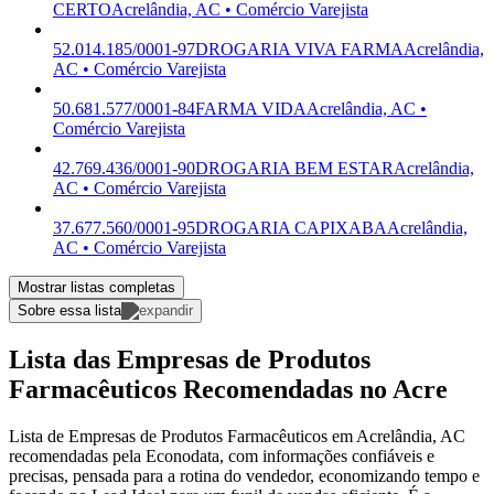
CERTO
Acrelândia, AC • Comércio Varejista
52.014.185/0001-97
DROGARIA VIVA FARMA
Acrelândia,
AC • Comércio Varejista
50.681.577/0001-84
FARMA VIDA
Acrelândia, AC •
Comércio Varejista
42.769.436/0001-90
DROGARIA BEM ESTAR
Acrelândia,
AC • Comércio Varejista
37.677.560/0001-95
DROGARIA CAPIXABA
Acrelândia,
AC • Comércio Varejista
Mostrar listas completas
Sobre essa lista
Lista das Empresas de Produtos
Farmacêuticos Recomendadas no Acre
Lista de Empresas de Produtos Farmacêuticos em Acrelândia, AC
recomendadas pela Econodata, com informações confiáveis e
precisas, pensada para a rotina do vendedor, economizando tempo e