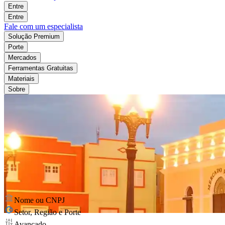
Entre
Entre
Fale com um especialista
Solução Premium
Porte
Mercados
Ferramentas Gratuitas
Materiais
Sobre
Nome ou CNPJ
Setor, Região e Porte
Avançado