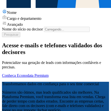
Nome
Cargo e departamento
Avançado
Nome do sócio ou decisor
Pesquisar
Acesse e-mails e telefones validados dos
decisores
Potencialize sua geração de leads com informações confiáveis e
precisas.
Conheça Econodata Premium
Transformamos dados em confiança para o seu time comercial
Números são ótimos, mas leads qualificados são melhores. Na
Plataforma Premium, você transforma essa lista em vendas. Chega
de perder tempo com dados errados. Encontre as empresas certas,
fale direto com os decisores (com e-mails e telefones validados) e
foque no que importa: fechar negócio.