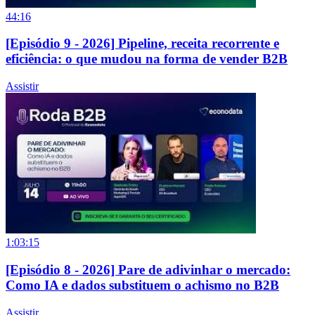
44:16
[Episódio 9 - 2026] Pipeline, receita recorrente e
eficiência: o que mudou na forma de vender B2B
Assistir
1:03:15
[Episódio 8 - 2026] Pare de adivinhar o mercado:
Como IA e dados substituem o achismo no B2B
Assistir