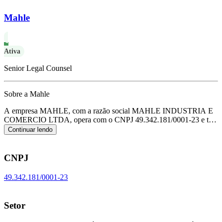
Mahle
Ativa
Senior Legal Counsel
Sobre a Mahle
A empresa MAHLE, com a razão social MAHLE INDUSTRIA E
COMERCIO LTDA, opera com o CNPJ 49.342.181/0001-23 e tem
sua sede localizada em Mogi Guacu/SP.
Seu foco principal de
Continuar lendo
atuação é de fabricação de peças e acessórios para o sistema motor
de veículos automotores, de acordo com o código CNAE C-2941-
7/00.
CNPJ
49.342.181/0001-23
Setor