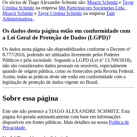
Os sócios de Tiago Alexandre Schmitz são:
Moacir Schmitz
e
Tayse
Cristina Schmitz
na empresa
Mrt Participacoes Societarias Ltda
,
Moacir Schmitz
e
Tayse Cristina Schmitz
na empresa
Taiti
Administradora
.
Os dados desta página estão em conformidade com
a Lei Geral de Proteção de Dados (LGPD)?
Os dados nesta página são disponibilizados conforme o Decreto nº
8.777/2016, podendo ser utilizados livremente pelos Poderes
Públicos e pela sociedade. Segundo a LGPD (Lei nº 13.709/2018),
não são considerados dados pessoais ou sensíveis, especialmente
quando de origem pública, como os fornecidos pela Receita Federal.
Assim, todas as práticas deste site estão em conformidade com a
legislação de proteção de dados vigente no Brasil.
Sobre essa página
Este site não pertence a TIAGO ALEXANDRE SCHMITZ. Esta
página foi gerada automaticamente com base em informações
disponíveis em fontes públicas.
Mais detalhes na nossa
Política de
Privacidade.