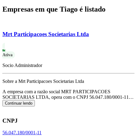
Empresas em que Tiago é listado
Mrt Participacoes Societarias Ltda
Ativa
Socio Administrador
Sobre a Mrt Participacoes Societarias Ltda
A empresa com a razão social MRT PARTICIPACOES
SOCIETARIAS LTDA, opera com o CNPJ 56.047.180/0001-11 e
tem sua sede localizada em Jaragua do Sul/SC.
Seu foco principal
Continuar lendo
de atuação é de holdings de instituições não financeiras, de acordo
com o código CNAE K-6462-0/00.
CNPJ
56.047.180/0001-11