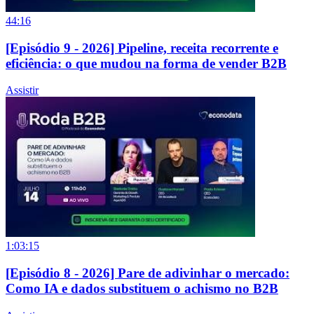
44:16
[Episódio 9 - 2026] Pipeline, receita recorrente e
eficiência: o que mudou na forma de vender B2B
Assistir
1:03:15
[Episódio 8 - 2026] Pare de adivinhar o mercado:
Como IA e dados substituem o achismo no B2B