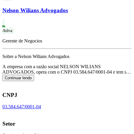
Nelson Wilians Advogados
Ativa
Gerente de Negocios
Sobre a Nelson Wilians Advogados
A empresa com a razão social NELSON WILIANS
ADVOGADOS, opera com o CNPJ 03.584.647/0001-04 e tem sua
sede localizada em Sao Paulo/SP.
Seu foco principal de atuação é de
Continuar lendo
serviços advocatícios, de acordo com o código CNAE M-6911-
7/01.
CNPJ
03.584.647/0001-04
Setor