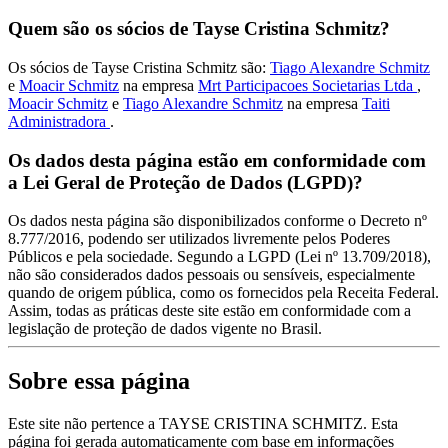
Quem são os sócios de Tayse Cristina Schmitz?
Os sócios de Tayse Cristina Schmitz são:
Tiago Alexandre Schmitz
e
Moacir Schmitz
na empresa
Mrt Participacoes Societarias Ltda
,
Moacir Schmitz
e
Tiago Alexandre Schmitz
na empresa
Taiti
Administradora
.
Os dados desta página estão em conformidade com
a Lei Geral de Proteção de Dados (LGPD)?
Os dados nesta página são disponibilizados conforme o Decreto nº
8.777/2016, podendo ser utilizados livremente pelos Poderes
Públicos e pela sociedade. Segundo a LGPD (Lei nº 13.709/2018),
não são considerados dados pessoais ou sensíveis, especialmente
quando de origem pública, como os fornecidos pela Receita Federal.
Assim, todas as práticas deste site estão em conformidade com a
legislação de proteção de dados vigente no Brasil.
Sobre essa página
Este site não pertence a TAYSE CRISTINA SCHMITZ. Esta
página foi gerada automaticamente com base em informações