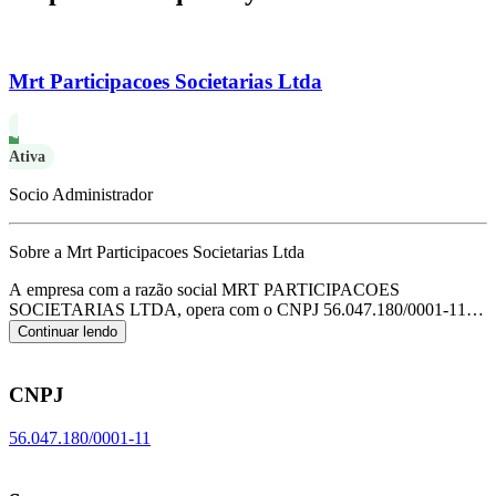
Mrt Participacoes Societarias Ltda
Ativa
Socio Administrador
Sobre a Mrt Participacoes Societarias Ltda
A empresa com a razão social MRT PARTICIPACOES
SOCIETARIAS LTDA, opera com o CNPJ 56.047.180/0001-11 e
tem sua sede localizada em Jaragua do Sul/SC.
Seu foco principal
Continuar lendo
de atuação é de holdings de instituições não financeiras, de acordo
com o código CNAE K-6462-0/00.
CNPJ
56.047.180/0001-11