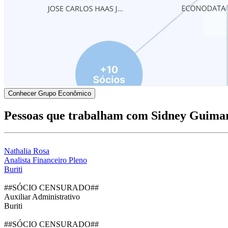
Conhecer Grupo Econômico
Pessoas que trabalham com Sidney Guima
Nathalia Rosa
Analista Financeiro Pleno
Buriti
##SÓCIO CENSURADO##
Auxiliar Administrativo
Buriti
##SÓCIO CENSURADO##