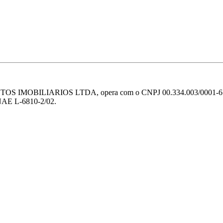
S IMOBILIARIOS LTDA, opera com o CNPJ 00.334.003/0001-61 e te
CNAE L-6810-2/02.