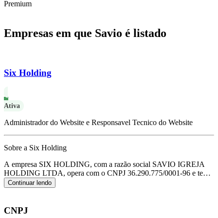
Premium
Empresas em que Savio é listado
Six Holding
Ativa
Administrador do Website e Responsavel Tecnico do Website
Sobre a Six Holding
A empresa SIX HOLDING, com a razão social SAVIO IGREJA
HOLDING LTDA, opera com o CNPJ 36.290.775/0001-96 e tem
sua sede localizada em Teresina/PI.
Seu foco principal de atuação é
Continuar lendo
de holdings de instituições não financeiras, de acordo com o código
CNAE K-6462-0/00.
CNPJ