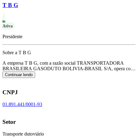
T B G
Ativa
Presidente
Sobre a T B G
A empresa T B G, com a razão social TRANSPORTADORA
BRASILEIRA GASODUTO BOLIVIA-BRASIL S/A, opera com
o CNPJ 01.891.441/0001-93 e tem sua sede localizada em Rio de
Continuar lendo
Janeiro/RJ.
Seu foco principal de atuação é de transporte dutoviário,
de acordo com o código CNAE H-4940-0/00.
CNPJ
01.891.441/0001-93
Setor
Transporte dutoviário