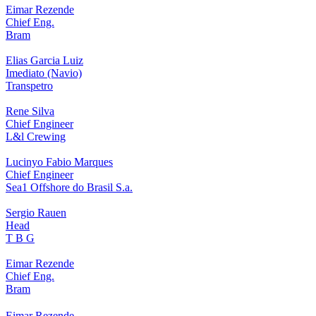
Eimar Rezende
Chief Eng.
Bram
Elias Garcia Luiz
Imediato (Navio)
Transpetro
Rene Silva
Chief Engineer
L&l Crewing
Lucinyo Fabio Marques
Chief Engineer
Sea1 Offshore do Brasil S.a.
Sergio Rauen
Head
T B G
Eimar Rezende
Chief Eng.
Bram
Eimar Rezende