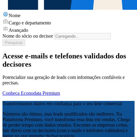
Nome
Cargo e departamento
Avançado
Nome do sócio ou decisor
Pesquisar
Acesse e-mails e telefones validados dos
decisores
Potencialize sua geração de leads com informações confiáveis e
precisas.
Conheça Econodata Premium
Transformamos dados em confiança para o seu time comercial
Números são ótimos, mas leads qualificados são melhores. Na
Plataforma Premium, você transforma essa lista em vendas. Chega
de perder tempo com dados errados. Encontre as empresas certas,
fale direto com os decisores (com e-mails e telefones validados) e
foque no que importa: fechar negócio.