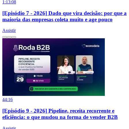
1:13:08
[Episódio 7 - 2026] Dado que vira decisão: por que a
maioria das empresas coleta muito e age pouco
Assistir
44:16
[Episódio 9 - 2026] Pipeline, receita recorrente e
eficiência: o que mudou na forma de vender B2B
Assistir