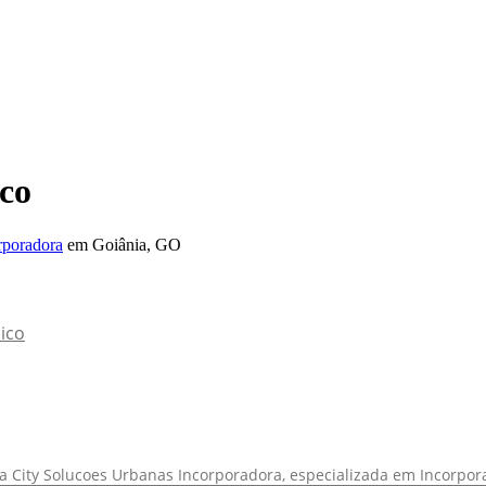
co
rporadora
em Goiânia, GO
ico
na City Solucoes Urbanas Incorporadora, especializada em Incorpo