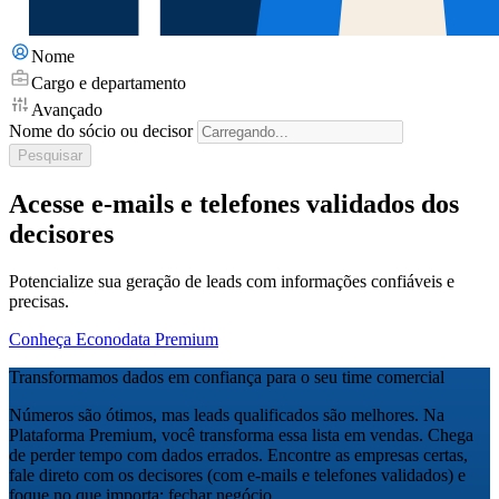
Nome
Cargo e departamento
Avançado
Nome do sócio ou decisor
Pesquisar
Acesse e-mails e telefones validados dos
decisores
Potencialize sua geração de leads com informações confiáveis e
precisas.
Conheça Econodata Premium
Transformamos dados em confiança para o seu time comercial
Números são ótimos, mas leads qualificados são melhores. Na
Plataforma Premium, você transforma essa lista em vendas. Chega
de perder tempo com dados errados. Encontre as empresas certas,
fale direto com os decisores (com e-mails e telefones validados) e
foque no que importa: fechar negócio.