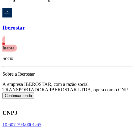
Iberostar
Inapta
Socio
Sobre a Iberostar
A empresa IBEROSTAR, com a razão social
TRANSPORTADORA IBEROSTAR LTDA, opera com o CNPJ
10.607.793/0001-65 e tem sua sede localizada em Barueri/SP.
Seu
Continuar lendo
foco principal de atuação é de transporte rodoviário de carga, exceto
produtos perigosos e mudanças, intermunicipal, interestadual e
internacional, de acordo com o código CNAE H-4930-2/02.
CNPJ
10.607.793/0001-65