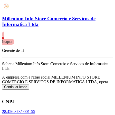
Millenium Info Store Comercio e Servicos de
Informatica Ltda
Inapta
Gerente de Ti
Sobre a Millenium Info Store Comercio e Servicos de Informatica
Ltda
A empresa com a razão social MILLENIUM INFO STORE
COMERCIO E SERVICOS DE INFORMATICA LTDA, opera
com o CNPJ 28.456.878/0001-55 e tem sua sede localizada em Sao
Continuar lendo
Paulo/SP.
Seu foco principal de atuação é de comércio varejista
especializado de equipamentos e suprimentos de informática, de
acordo com o código CNAE G-4751-2/01.
CNPJ
28.456.878/0001-55